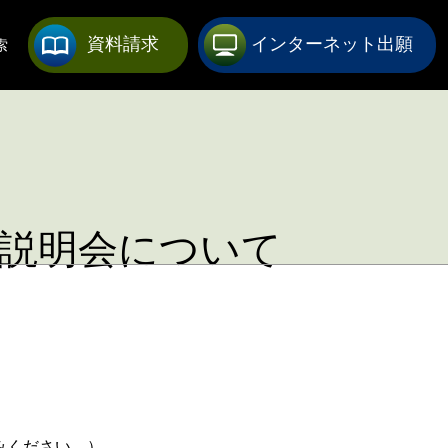
資料
請求
インターネット
出願
索
学説明会について
みください。）