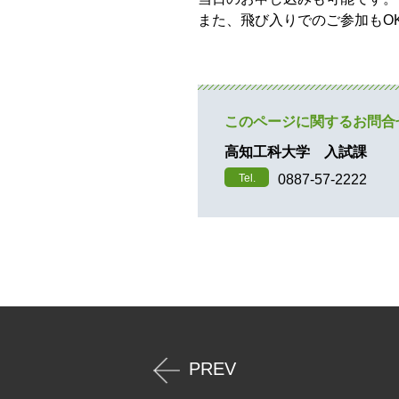
タ
また、飛び入りでのご参加もO
ー
コ
ン
テ
ン
ツ
このページに関するお問合
へ
高知工科大学 入試課
Tel.
0887-57-2222
PREV