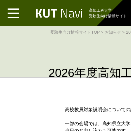
ク
KUT
Navi
リ
高知工科大学
ッ
受験生向け情報サイト
ク
で
受験生向け情報サイトTOP
お知らせ
2
メ
イ
ン
コ
ン
テ
2026年度高
ン
ツ
へ
ク
リ
ッ
ク
高校教員対象説明会についての
で
フ
一部の会場では、高知県立大学
ッ
当日のお申し込みも可能です。