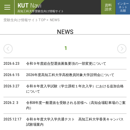
ク
KUT
Navi
インター
資料
ネット
リ
請求
出願
高知工科大学
受験生向け情報サイト
ッ
ク
受験生向け情報サイトTOP
NEWS
で
メ
NEWS
イ
ン
コ
前
1
ン
テ
へ
ン
2026.6.23
令和９年度総合型選抜募集要項の一部変更について
ツ
へ
2026.6.15
2026年度高知工科大学高校教員対象大学説明会について
ク
リ
ッ
2026.3.27
令和８年度入学試験（学士課程１年次入学）における追加合格
ク
について
で
フ
2026.2. 3
令和8年度一般選抜を受験される皆様へ（高知会場駐車場のご案
ッ
内）
タ
ー
2025.12.17
令和８年度大学入学共通テスト 高知工科大学香美キャンパス
コ
試験場案内
ン