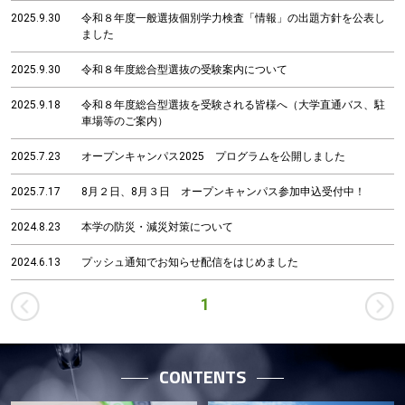
テ
2025.9.30
令和８年度一般選抜個別学力検査「情報」の出題方針を公表し
ン
ました
ツ
へ
2025.9.30
令和８年度総合型選抜の受験案内について
2025.9.18
令和８年度総合型選抜を受験される皆様へ（大学直通バス、駐
車場等のご案内）
2025.7.23
オープンキャンパス2025 プログラムを公開しました
2025.7.17
8月２日、8月３日 オープンキャンパス参加申込受付中！
2024.8.23
本学の防災・減災対策について
2024.6.13
プッシュ通知でお知らせ配信をはじめました
前
1
へ
CONTENTS