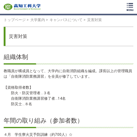
ク
リ
ッ
ク
トップページ
大学案内
キャンパスについて
災害対策
で
メ
イ
災害対策
ン
コ
ン
組織体制
テ
ン
ツ
教職員が構成員となって、大学内に自衛消防組織を編成。課長以上の管理職員
へ
は「自衛隊消防業務講習」を全員が修了しています。
ク
リ
【資格取得者数】
ッ
防火・防災管理者...３名
ク
自衛隊消防業務講習修了者...14名
で
防災士...８名
フ
ッ
タ
年間の取り組み（参加者数）
ー
コ
４月 学生寮火災予防訓練（約700人）☆
ン