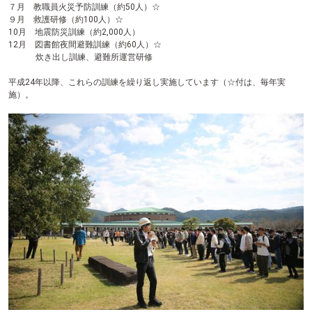
７月 教職員火災予防訓練（約50人）☆
テ
９月 救護研修（約100人）☆
ン
10月 地震防災訓練（約2,000人）
ツ
12月 図書館夜間避難訓練（約60人）☆
へ
炊き出し訓練、避難所運営研修
平成24年以降、これらの訓練を繰り返し実施しています（☆付は、毎年実
施）。