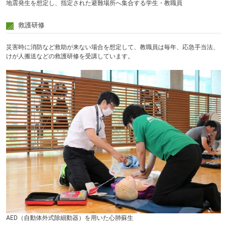
地震発生を想定し、指定された避難場所へ集合する学生・教職員
救護研修
災害時に消防など救助が来ない場合を想定して、教職員は毎年、応急手当法、
けが人搬送などの救護研修を受講しています。
AED（自動体外式除細動器）を用いた心肺蘇生