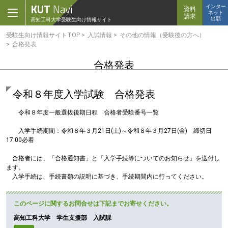
ク
KUT
Navi
インター
資料
ネット
リ
請求
出願
高知工科大学
受験生向け情報サイト
ッ
ク
受験生向け情報サイトTOP
入試情報
その他の情報（受験後の方へ）
で
合格発表
メ
イ
合格発表
ン
コ
ン
令和８年度入学試験 合格発表
テ
ン
令和８年度一般選抜後期日程 合格者受験番号一覧
ツ
へ
入学手続期間：令和８年３月21日(土)～令和８年３月27日(金) 締切日
ク
17:00必着
リ
ッ
合格者には、「合格通知書」と「入学手続等についてのお知らせ」を送付し
ク
ます。
で
入学手続は、手続書類の説明に基づき、手続期間内に行ってください。
フ
ッ
タ
このページに関するお問合せは下記までお寄せください。
ー
コ
高知工科大学 学生支援部 入試課
ン