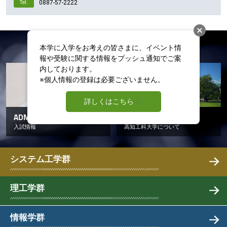
0887-57-2222
Tel.
テ
ン
ツ
へ
CONTENTS
本学に入学をお考えの皆さまに、イベント情
報や受験に関する情報をプッシュ通知でご案
内しております。

※個人情報の登録は必要ございません。
詳しくはこちら
ADMISSION
ABOUT KUT
入試情報
高知工科大学について
システム工学群
理工学群
情報学群