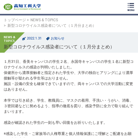
ク
リ
ッ
ク
トップページ
NEWS & TOPICS
で
新型コロナウイルス感染者について（１月分まとめ）
メ
イ
2022.1.31
お知らせ
ン
新型コロナウイルス感染者について（１月分まとめ）
コ
ン
テ
１月31日、香美キャンパスの学生２名、永国寺キャンパスの学生１名に新型コ
ン
ロナウイルスの感染が判明いたしました。
ツ
保健所から濃厚接触者と指定された学生や、大学の独自ヒアリングにより濃厚
へ
接触等が疑われる学生等はおりません。
ク
施設・設備の安全も確保できていますので、両キャンパスでの大学活動に変更
リ
はありません。
ッ
ク
本学では引き続き、学生、教職員に、マスクの着用、手洗い・うがい、消毒、
で
３密回避などに努めるよう、指導の徹底を図り、感染予防に全力で取り組んで
フ
まいります。
ッ
タ
感染が確認された学生の一刻も早い回復をお祈りいたします。
ー
コ
※感染した学生・ご家族等の人権尊重と個人情報保護にご理解とご配慮をお願
ン