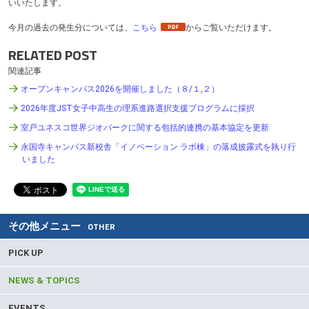
いいたします。
テ
ン
今月の過去の発生分については、
こちら
からご覧いただけます。
ツ
へ
RELATED POST
関連記事
オープンキャンパス2026を開催しました（８/１,２）
2026年度JST女子中高生の理系進路選択支援プログラムに採択
室戸ユネスコ世界ジオパークに関する包括的連携の基本協定を更新
永国寺キャンパス新校舎「イノベーション ラボ棟」の落成披露式を執り行
いました
その他メニュー
OTHER
PICK UP
NEWS & TOPICS
EVENTS