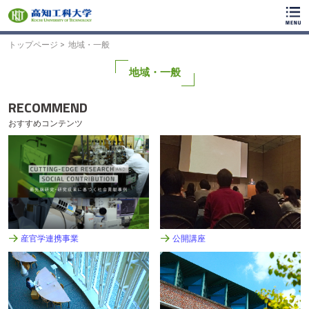
ク
リ
ッ
ク
トップページ
地域・一般
で
メ
地域・一般
イ
ン
RECOMMEND
コ
ン
おすすめコンテンツ
テ
ン
ツ
へ
ク
リ
ッ
ク
で
産官学連携事業
公開講座
フ
ッ
タ
ー
コ
ン