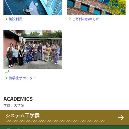
テ
ン
ツ
へ
施設利用
ご寄付のお申し出
留学生サポーター
ACADEMICS
学群・大学院
システム工学群