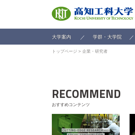
ク
リ
ッ
ク
で
メ
大学案内
学群・大学院
イ
ン
トップページ
企業・研究者
コ
ン
テ
ン
ツ
へ
RECOMMEND
ク
リ
ッ
おすすめコンテンツ
ク
で
フ
ッ