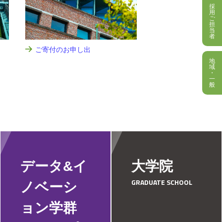
採
用
ご
担
当
者
ご寄付のお申し出
地
域
・
一
般
データ&イ
大学院
GRADUATE SCHOOL
ノベーシ
ョン学群