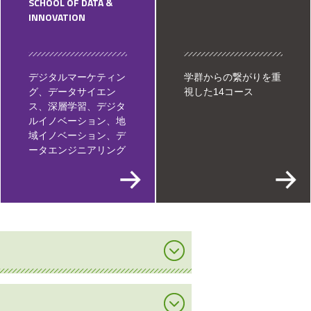
SCHOOL OF DATA &
INNOVATION
デジタルマーケティン
学群からの繋がりを重
グ、データサイエン
視した14コース
ス、深層学習、デジタ
ルイノベーション、地
域イノベーション、デ
ータエンジニアリング