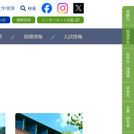
文字/背景
検索
受
験
生
わせ
資料請求
インターネット出願
院
進
活
就職情報
入試情報
学
生
在
学
生
・
保
護
者
卒
業
生
企
業
・
研
究
者