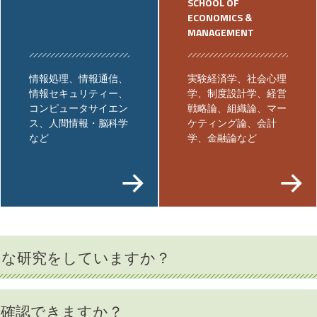
SCHOOL OF
ECONOMICS &
MANAGEMENT
情報処理、情報通信、
実験経済学、社会心理
情報セキュリティー、
学、制度設計学、経営
コンピュータサイエン
戦略論、組織論、マー
ス、人間情報・脳科学
ケティング論、会計
など
学、金融論など
うな研究をしていますか？
で確認できますか？