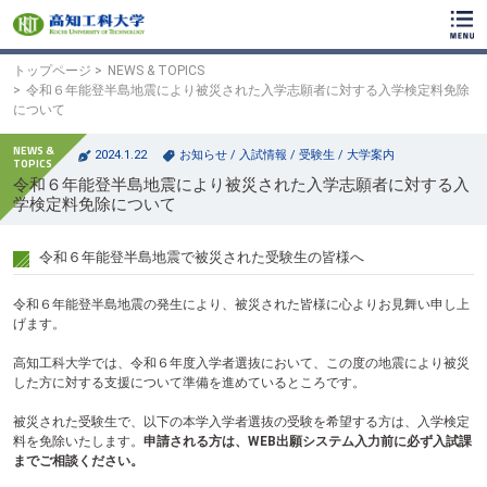
ク
リ
ッ
ク
トップページ
NEWS & TOPICS
で
令和６年能登半島地震により被災された入学志願者に対する入学検定料免除
メ
について
イ
ン
2024.1.22
お知らせ
/
入試情報
/
受験生
/
大学案内
コ
令和６年能登半島地震により被災された入学志願者に対する入
ン
学検定料免除について
テ
ン
ツ
令和６年能登半島地震で被災された受験生の皆様へ
へ
ク
リ
令和６年能登半島地震の発生により、被災された皆様に心よりお見舞い申し上
ッ
げます。
ク
で
高知工科大学では、令和６年度入学者選抜において、この度の地震により被災
フ
した方に対する支援について準備を進めているところです。
ッ
タ
被災された受験生で、以下の本学入学者選抜の受験を希望する方は、入学検定
ー
料を免除いたします。
申請される方は、WEB出願システム入力前に必ず入試課
コ
までご相談ください。
ン