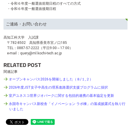
テ
・令和６年度一般選抜前期日程のすべての方式
ン
・令和６年度一般選抜後期日程
ツ
へ
ご連絡・お問い合わせ
高知工科大学 入試課
〒782-8502 高知県香美市宮ノ口185
TEL：0887-57-2222（平日9:00～17:00）
e-mail：query@ml.kochi-tech.ac.jp
RELATED POST
関連記事
オープンキャンパス2026を開催しました（８/１,２）
2026年度JST女子中高生の理系進路選択支援プログラムに採択
室戸ユネスコ世界ジオパークに関する包括的連携の基本協定を更新
永国寺キャンパス新校舎「イノベーション ラボ棟」の落成披露式を執り行
いました