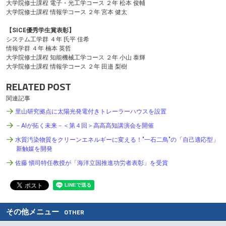
大学院修士課程 電子・光工学コース ２年 松本 俊輔
大学院修士課程 情報学コース ２年 宮本 健太
【SICE優秀学生賞表彰】
システム工学群 ４年 氏平 佳希
情報学群 ４年 楠本 英哲
大学院修士課程 知能機械工学コース ２年 小山 泰輝
大学院修士課程 情報学コース ２年 田邉 梨樹
RELATED POST
関連記事
里山研究拠点に太陽光発電付きトレーラーハウスを設置
－AIが拓く未来－＜第４回＞高高高知講演会を開催
水質汚染物質をクリーンエネルギーに変える！"一石二鳥"の「自己適応型」
新触媒を開発
佐藤 愼司特任教授が「海洋立国推進功労者表彰」を受賞
その他メニュー
OTHER