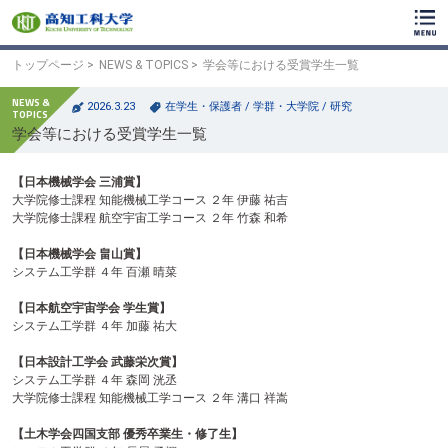
ク
リ
ッ
ク
トップページ
NEWS & TOPICS
学会等における受賞学生一覧
で
メ
2026.3.23
在学生・保護者
/
学群・大学院
/
研究
イ
学会等における受賞学生一覧
ン
コ
ン
【日本機械学会 三浦賞】
テ
大学院修士課程 知能機械工学コース ２年 伊藤 祐吉
ン
大学院修士課程 航空宇宙工学コース ２年 竹森 和希
ツ
へ
【日本機械学会 畠山賞】
ク
システム工学群 ４年 百瀬 晴菜
リ
ッ
【日本航空宇宙学会 学生賞】
ク
システム工学群 ４年 加藤 祐大
で
フ
【日本設計工学会 武藤栄次賞】
ッ
システム工学群 ４年 森岡 洸丞
タ
大学院修士課程 知能機械工学コース ２年 溝口 祥嵩
ー
コ
【土木学会四国支部 優秀卒業生・修了生】
ン