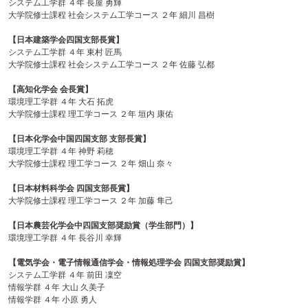
システム工学群 ４年 長屋 勇輝
テ
大学院修士課程 社会システム工学コース ２年 細川 昌樹
ン
ツ
【日本建築学会四国支部長賞】
へ
システム工学群 ４年 東村 匠馬
大学院修士課程 社会システム工学コース ２年 佐藤 弘都
【高知化学会 会長賞】
環境理工学群 ４年 大石 拓虎
大学院修士課程 理工学コース ２年 垣内 康佑
【日本化学会中国四国支部 支部長賞】
環境理工学群 ４年 神野 莉穂
大学院修士課程 理工学コース ２年 畑山 奈々
【日本材料科学会 四国支部長賞】
大学院修士課程 理工学コース ２年 加藤 隼己
【日本農芸化学会中四国支部奨励賞（学生部門）】
環境理工学群 ４年 長谷川 幸輝
【電気学会・電子情報通信学会・情報処理学会 四国支部奨励賞】
システム工学群 ４年 前田 凜空
情報学群 ４年 大山 久美子
情報学群 ４年 小原 勇人