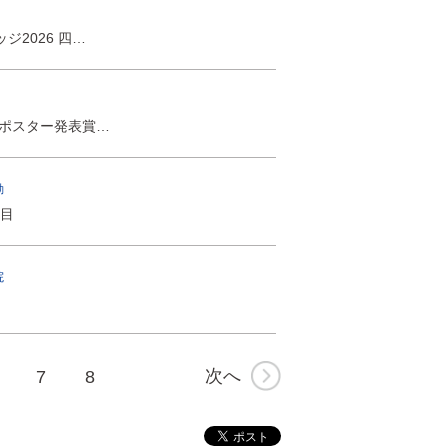
2026 四…
秀ポスター発表賞…
動
年目
院
次へ
7
8