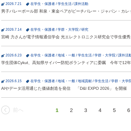
2026.7.21
在学生・保護者
/
学生生活
/
課外活動
男子バレーボール部 和泉・東金ペアがビーチバレー・ジャパン・カレッジ
2026.7.14
在学生・保護者
/
学群・大学院
/
研究
宮崎 力さんが電子情報通信学会 光エレクトロニクス研究会で学生優
2026.6.23
在学生・保護者
/
地域・一般
/
学生生活
/
学群・大学院
/
課外活
学生団体Cykut、高知県サイバー防犯ボランティアに委嘱 今年で12
2026.6.15
在学生・保護者
/
地域・一般
/
地域貢献
/
学生生活
/
学群・大学
AIやデータ活用通じた価値創造を発信 「D&I EXPO 2026」 を開催
前へ
1
2
3
4
5
6