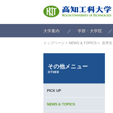
ク
リ
ッ
ク
で
メ
大学案内
学群・大学院
イ
ン
トップページ
NEWS & TOPICS
在学生
コ
ン
テ
ン
その他メニュー
ツ
OTHER
へ
ク
リ
ッ
PICK UP
ク
で
フ
NEWS & TOPICS
ッ