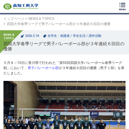
ク
リ
ッ
ク
トップページ
NEWS & TOPICS
で
四国大学春季リーグで男子バレーボール部が３年連続６回目の優勝
メ
イ
2026.5.18
在学生・保護者
/
学生生活
/
課外活動
ン
四国大学春季リーグで男子バレーボール部が３年連続６回目の
コ
優勝
ン
テ
ン
５月８～10日に香川県で行われた「第55回四国大学バレーボール春季リーグ
ツ
戦」において、
男子バレーボール部
が３年連続６回目の優勝（男子１部）を果
へ
たしました。
ク
リ
ッ
ク
で
フ
ッ
タ
ー
コ
ン