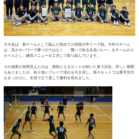
テ
ン
ツ
へ
今大会は、新チームとして臨んだ初めての四国大学リーグ戦。今年のチーム
は、高さやパワーで勝つのではなく、「繋いで粘る全員バレー」をチームのス
タイルとし、練習メニューを工夫して取り組んでいます。
その成果が垣間見えたのは、接戦となるセットが続いた第３試合。苦しい展開
もありましたが、粘り強いプレーで流れを引き戻し、第４セットでは選手交代
をきっかけに、全員で立て直して勝利を収めました。