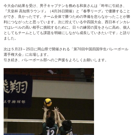
今大会の結果を受け、男子キャプテンを務める和泉さんは「昨年に引続き、
『天皇杯 高知県ラウンド』（4月26日開催）と『春季リーグ』で優勝すること
ができ、良かったです。チーム全体で勝つための準備を怠らなかったことが勝
利につながったと思っています。次に控えている中四国大会、西日本インカレ
ではレベルの高い相手に挑戦するために、日々の練習の質をさらに高め、個人
としてもチームとしても課題を明確にしながら成長していきたいです」と語り
ました。
次は５月23～25日に岡山県で開催される「第70回中国四国学生バレーボール
選手権大会」に出場します。
引き続き、バレーボール部へのご声援をよろしくお願いします。