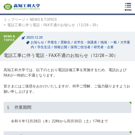
ク
リ
ッ
ク
トップページ
NEWS & TOPICS
で
電話工事に伴う電話・FAX不通のお知らせ（12/28～30）
メ
イ
2023.12.20
ン
お知らせ
/
卒業生
/
受験生
/
在学生・保護者
/
地域・一般
/
大学案
コ
内
/
学生生活
/
情報公開
/
採用ご担当者
/
研究者・企業
ン
電話工事に伴う電話・FAX不通のお知らせ（12/28～30）
テ
ン
ツ
高知工科大学では、以下のとおり電話設備工事を実施するため、電話および
へ
FAXが一時的に不通となります。
ク
リ
皆さまにはご迷惑をおかけいたしますが、何卒ご理解、ご協力賜りますようお
ッ
願い申し上げます。
ク
で
フ
１ 作業期間
ッ
タ
令和５年12月28日（木）22時から同月30日（土）17時まで
ー
コ
ン