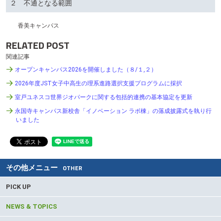
２ 不通となる範囲
テ
ン
ツ
香美キャンパス
へ
RELATED POST
関連記事
オープンキャンパス2026を開催しました（８/１,２）
2026年度JST女子中高生の理系進路選択支援プログラムに採択
室戸ユネスコ世界ジオパークに関する包括的連携の基本協定を更新
永国寺キャンパス新校舎「イノベーション ラボ棟」の落成披露式を執り行
いました
その他メニュー
OTHER
PICK UP
NEWS & TOPICS