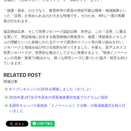
「保護・保全」だけでなく、教育科学の普及や持続可能な開発・地域振興とい
った「活用」が求められるのが大きな特徴です。そのため、4年に一度の再審
査が行われます。
協定締結以来、そして世界ジオパーク認証以降、本学は、この「活用」に重点
を置いて、周辺地域に自生する救荒植物の再発見や、地震・津波発生メカニズ
ムの理解といった多岐にわたるテーマで講演やイベント等の取り組みを行い、
ジオパークと地域を結び付ける役割を担ってきました。今後も、室戸ユネスコ
世界ジオパークが、世界的な拠点としてさらに発展するよう、"地域イノベーシ
ョンの共創・推進"の観点から、様々な研究シーズに基づいた協力・助言を続け
ていきます。
RELATED POST
関連記事
オープンキャンパス2026を開催しました（８/１,２）
2026年度JST女子中高生の理系進路選択支援プログラムに採択
永国寺キャンパス新校舎「イノベーション ラボ棟」の落成披露式を執り行
いました