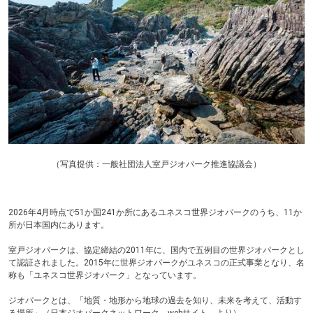
テ
ン
ツ
へ
（写真提供：一般社団法人室戸ジオパーク推進協議会）
2026年4月時点で51か国241か所にあるユネスコ世界ジオパークのうち、11か
所が日本国内にあります。
室戸ジオパークは、協定締結の2011年に、国内で五例目の世界ジオパークとし
て認証されました。2015年に世界ジオパークがユネスコの正式事業となり、名
称も「ユネスコ世界ジオパーク」となっています。
ジオパークとは、「地質・地形から地球の過去を知り、未来を考えて、活動す
る場所」（日本ジオパークネットワーク webサイト より）。