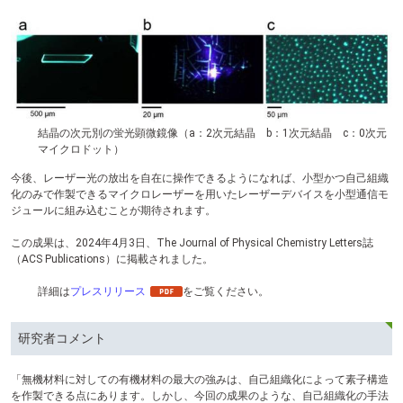
テ
ン
ツ
へ
結晶の次元別の蛍光顕微鏡像（a：2次元結晶 b：1次元結晶 c：0次元
マイクロドット）
今後、レーザー光の放出を自在に操作できるようになれば、小型かつ自己組織
化のみで作製できるマイクロレーザーを用いたレーザーデバイスを小型通信モ
ジュールに組み込むことが期待されます。
この成果は、2024年4月3日、The Journal of Physical Chemistry Letters誌
（ACS Publications）に掲載されました。
詳細は
プレスリリース
をご覧ください。
研究者コメント
「無機材料に対しての有機材料の最大の強みは、自己組織化によって素子構造
を作製できる点にあります。しかし、今回の成果のような、自己組織化の手法