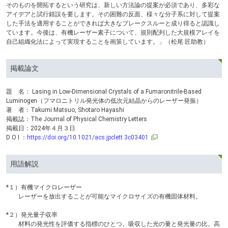
そのものを開拓するという研究は、新しい方法論の提案が必須であり、多彩な
アイデアと試行錯誤を要します。その困難の反面、様々な分子系に対して提案
した手法を適用することができれば大きなブレークスルーと成り得ると認識し
ています。今後は、有機レーザー素子について、規則配列した大規模アレイを
自己組織化法によって実現することを画策しています。」（松尾 匠助教）
掲載論文
題 名： Lasing in Low-Dimensional Crystals of a Fumaronitrile-Based
Luminogen（フマロニトリル発光体の低次元結晶からのレーザー発振）
著 者：Takumi Matsuo, Shotaro Hayashi
掲載誌：The Journal of Physical Chemistry Letters
掲載日：2024年４月３日
D O I ：
https://doi.org/10.1021/acs.jpclett.3c03401
用語解説
*１）有機マイクロレーザー
レーザーを放出することが可能なマイクロサイズの有機固体材料。
*２）発光量子収率
材料の発光性を評価する指標のひとつ。吸収した光の量と発光量の比。高