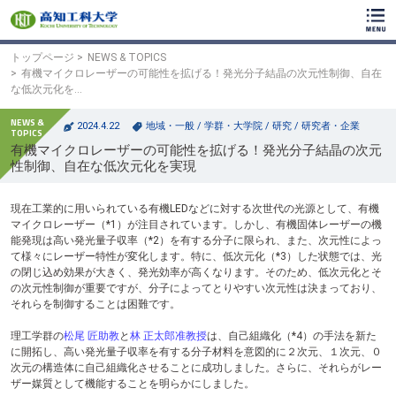
ク
リ
ッ
ク
トップページ
NEWS & TOPICS
で
有機マイクロレーザーの可能性を拡げる！発光分子結晶の次元性制御、自在
メ
な低次元化を…
イ
ン
2024.4.22
地域・一般
/
学群・大学院
/
研究
/
研究者・企業
コ
有機マイクロレーザーの可能性を拡げる！発光分子結晶の次元
ン
性制御、自在な低次元化を実現
テ
ン
ツ
現在工業的に用いられている有機LEDなどに対する次世代の光源として、有機
へ
マイクロレーザー（*1）が注目されています。しかし、有機固体レーザーの機
ク
能発現は高い発光量子収率（*2）を有する分子に限られ、また、次元性によっ
リ
て様々にレーザー特性が変化します。特に、低次元化（*3）した状態では、光
ッ
の閉じ込め効果が大きく、発光効率が高くなります。そのため、低次元化とそ
ク
の次元性制御が重要ですが、分子によってとりやすい次元性は決まっており、
で
それらを制御することは困難です。
フ
ッ
理工学群の
松尾 匠助教
と
林 正太郎准教授
は、自己組織化（*4）の手法を新た
タ
に開拓し、高い発光量子収率を有する分子材料を意図的に２次元、１次元、０
ー
次元の構造体に自己組織化させることに成功しました。さらに、それらがレー
コ
ザー媒質として機能することを明らかにしました。
ン