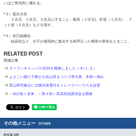
いほど発光性に優れる。
*３）低次元化
２次元、１次元、０次元にすること。板状（２次元)、針状（１次元）、ド
ット状（０次元）などを指す。
*４）自己組織化
結晶化など、分子が規則的に集合する秩序立った構造や形状をとること。
RELATED POST
関連記事
オープンキャンパス2026を開催しました（８/１,２）
よさこい踊り子隊が土佐山田まつりで準大賞 本祭へ弾み
里山研究拠点に太陽光発電付きトレーラーハウスを設置
－AIが拓く未来－＜第４回＞高高高知講演会を開催
その他メニュー
OTHER
PICK UP