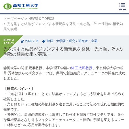
ク
リ
ッ
ク
トップページ
NEWS & TOPICS
で
光を消すと結晶がジャンプする新現象を発見 ―光と熱、2つの刺激の相乗効
メ
果で実現―
イ
ン
2025.7. 8
学群・大学院
/
研究
/
研究者・企業
コ
光を消すと結晶がジャンプする新現象を発見 ―光と熱、2つの
ン
刺激の相乗効果で実現―
テ
ン
ツ
静岡大学の関 朋宏准教授、本学 理工学群の
林 正太郎教授
、東京科学大学の植
へ
草 秀裕教授らの研究グループは、共同で新規結晶アクチュエータの開発に成功
ク
しました。
リ
ッ
【研究のポイント】
ク
・「光を消す（遮る）ことで」結晶がジャンプするという現象を世界で初めて
で
確認しました。
フ
・光と熱という二種類の外部刺激を適切に用いることで初めて現れる機能的な
ッ
挙動です。
タ
・将来的に、周囲の環境変化に応答して動作する刺激応答性マテリアル、微小
ー
な機械部品となり得るマイクロアクチュエータ、自律的に形状を変えるスマー
コ
ト材料などへの応用が期待されます。
ン