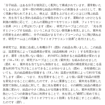
テ
「分子結晶」はある分子が規則正しく配列して構成されています。通常動いた
ン
りしませんが、近年一部の特殊な結晶が外部からの刺激をきっかけとして、動
ツ
く現象が知られてきました。例えば、温度を上げるとポンとはじけ飛ぶ結晶
へ
や、光を当てると割れる結晶などが報告されています。運動のきっかけとなる
刺激の種類に応じて、これらの運動はサーモサリエント効果、フォトサリエン
ト効果（※１）と呼ばれています（図a）。研究グループはこのたび、「光を消
すとジャンプする結晶」というこれまでにない新現象を発見しました。紫外光
の照射を止めた瞬間に、分子の結晶がまるでポップコーンのように飛び跳ねま
す。研究チームはこの現象を"ライトオフサリエント効果"と名付けました。
本研究では、新規に合成した有機分子1（図b）の結晶を用いました。この結晶
は、温度変化によって結晶構造が変化［結晶相転移（※２）］する性質があり
ます。通常（光を用いない場合）、約160℃に加熱すると結晶構造が変わりま
す（1A→1X）が、研究グループはここに光（紫外光）を組み合わせました
（図d、e）。紫外光を当てながら加熱すると、結晶内部の構造変化が起こる温
度を約30 ℃も下げることができることが分かりました（図e）。冷却過程にお
いても、元の結晶構造が回復する（1X→1A）温度が光照射によって約10 ℃低
下します（図e）。つまり、光を照射することで、より低い温度で結晶の状態
を変化させることに成功したのです。さらに重要なことに、紫外光を照射した
状態で加熱した結晶に対して、急に光を遮断すると、その瞬間に結晶の構造が
急激に変わり、結晶が小さく跳ね上がる現象を実現しました。紫外光照射と加
熱という二つの刺激を巧みに利用することで、光を消した"瞬間"に初めて生じ
るこのジャンプ現象（ライトオフサリエント効果）を引き起こすことに成功し
たのです（図f）。