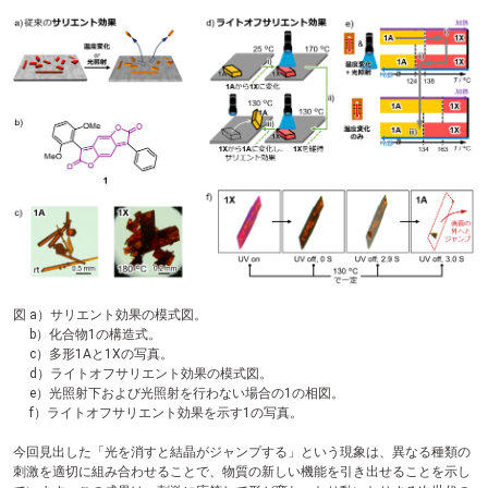
図 a）サリエント効果の模式図。
b）化合物1の構造式。
c）多形1Aと1Xの写真。
d）ライトオフサリエント効果の模式図。
e）光照射下および光照射を行わない場合の1の相図。
f）ライトオフサリエント効果を示す1の写真。
今回見出した「光を消すと結晶がジャンプする」という現象は、異なる種類の
刺激を適切に組み合わせることで、物質の新しい機能を引き出せることを示し