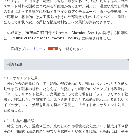
ています。この成果は、刺激に応答して形が変わったり動いたりする次世代の
スマート材料の開発につながる可能性があります。例えば、温度や光など環境
の変化によって自律的に駆動するマイクロアクチュエータ（微小な作動器）へ
の応用や、将来的には人工筋肉のように外部刺激で動作するデバイス、環境に
合わせて形状を変える柔軟な構造材料などへの展開が期待できます。
この成果は、2025年7月7日付でAmerican Chemical Societyの発行する国際雑
誌「Journal of the American Chemical Society」に掲載されました。
詳細は
プレスリリース
をご覧ください。
用語解説
※１）サリエント効果
外部からの刺激に応じて、結晶が飛び跳ねたり、割れたりといった力学的な
動作を示す現象の総称。たとえば、加熱により瞬間的にジャンプする現象は
「サーモサリエント効果」、光照射によって動く場合は「フォトサリエント効
果」と呼ばれる。本研究では、光を遮断することで結晶が跳ね上がる新しいタ
イプのサリエント効果を世界で初めて発見し、「ライトオフサリエント効果」
と命名した。
※２）結晶の相転移
結晶において、温度や圧力、光などの外部環境の変化により、構成分子や原
子の配列様式（結晶構造）が異なる状態へと変化する現象。相転移には、分子