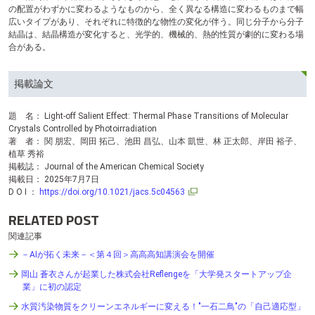
の配置がわずかに変わるようなものから、全く異なる構造に変わるものまで幅
広いタイプがあり、それぞれに特徴的な物性の変化が伴う。同じ分子から分子
結晶は、結晶構造が変化すると、光学的、機械的、熱的性質が劇的に変わる場
合がある。
掲載論文
題 名： Light-off Salient Effect: Thermal Phase Transitions of Molecular
Crystals Controlled by Photoirradiation
著 者： 関 朋宏、岡田 拓己、池田 昌弘、山本 凱世、林 正太郎、岸田 裕子、
植草 秀裕
掲載誌： Journal of the American Chemical Society
掲載日： 2025年7月7日
D O I ：
https://doi.org/10.1021/jacs.5c04563
RELATED POST
関連記事
－AIが拓く未来－＜第４回＞高高高知講演会を開催
岡山 蒼衣さんが起業した株式会社Reflengeを「大学発スタートアップ企
業」に初の認定
水質汚染物質をクリーンエネルギーに変える！"一石二鳥"の「自己適応型」