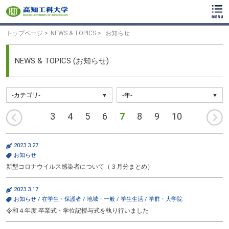
ク
リ
ッ
ク
トップページ
NEWS & TOPICS
お知らせ
で
メ
イ
NEWS & TOPICS (お知らせ)
ン
コ
ン
テ
ン
前
3
4
5
6
7
8
9
10
ツ
へ
へ
ク
リ
2023.3.27
ッ
お知らせ
ク
新型コロナウイルス感染者について（３月分まとめ）
で
フ
ッ
2023.3.17
タ
お知らせ
/
在学生・保護者
/
地域・一般
/
学生生活
/
学群・大学院
ー
令和４年度 卒業式・学位記授与式を執り行いました
コ
ン