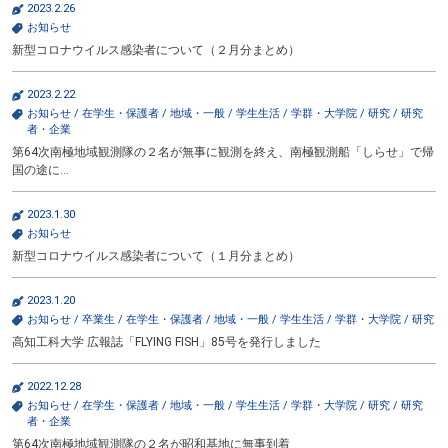
2023.2.26
テ
お知らせ
ン
ツ
新型コロナウイルス感染者について（２月分まとめ）
へ
2023.2.22
お知らせ
/
在学生・保護者
/
地域・一般
/
学生生活
/
学群・大学院
/
研究
/
研究
者・企業
第64次南極地域観測隊の２名が無事に観測を終え、南極観測船「しらせ」で帰
国の途に…
2023.1.30
お知らせ
新型コロナウイルス感染者について（１月分まとめ）
2023.1.20
お知らせ
/
卒業生
/
在学生・保護者
/
地域・一般
/
学生生活
/
学群・大学院
/
研究
高知工科大学 広報誌「FLYING FISH」85号を発行しました
2022.12.28
お知らせ
/
在学生・保護者
/
地域・一般
/
学生生活
/
学群・大学院
/
研究
/
研究
者・企業
第64次南極地域観測隊の２名が昭和基地に無事到着