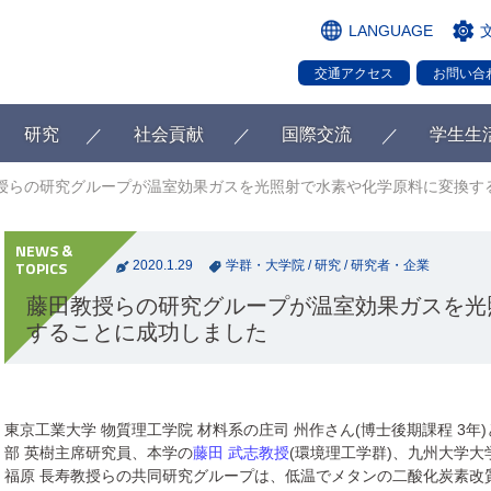
LANGUAGE
交通アクセス
お問い合
研究
社会貢献
国際交流
学生生
授らの研究グループが温室効果ガスを光照射で水素や化学原料に変換す
2020.1.29
学群・大学院
/
研究
/
研究者・企業
藤田教授らの研究グループが温室効果ガスを光
することに成功しました
東京工業大学 物質理工学院 材料系の庄司 州作さん(博士後期課程 3年
部 英樹主席研究員、本学の
藤田 武志教授
(環境理工学群)、九州大学
福原 長寿教授らの共同研究グループは、低温でメタンの二酸化炭素改