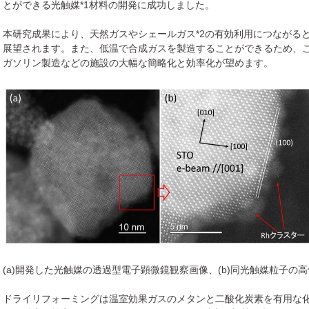
とができる光触媒*1材料の開発に成功しました。
本研究成果により、天然ガスやシェールガス*2の有効利用につながる
展望されます。また、低温で合成ガスを製造することができるため、
ガソリン製造などの施設の大幅な簡略化と効率化が望めます。
(a)開発した光触媒の透過型電子顕微鏡観察画像、(b)同光触媒粒子の
ドライリフォーミングは温室効果ガスのメタンと二酸化炭素を有用な