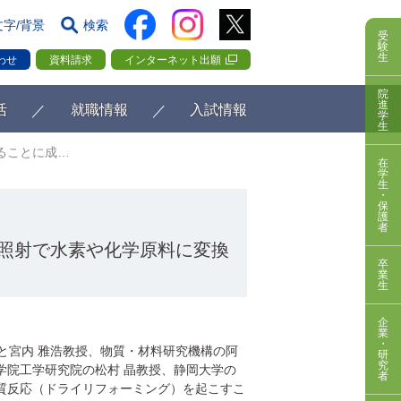
文字/背景
検索
受
験
生
わせ
資料請求
インターネット出願
院
進
活
就職情報
入試情報
学
生
ることに成…
在
学
生
・
保
護
者
照射で水素や化学原料に変換
卒
業
生
企
業
・
)と宮内 雅浩教授、物質・材料研究機構の阿
研
究
大学院工学研究院の松村 晶教授、静岡大学の
者
質反応（ドライリフォーミング）を起こすこ