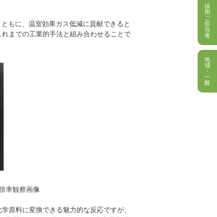
採
用
ご
とともに、温室効果ガス低減に貢献できると
担
当
これまでの工業的手法と組み合わせることで
者
地
域
・
一
般
高倍率観察画像
化学原料に変換できる魅力的な反応ですが、