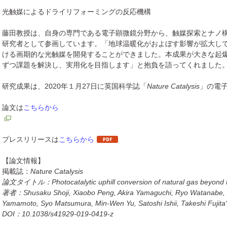
光触媒によるドライリフォーミングの反応機構
藤田教授は、自身の専門である電子顕微鏡分野から、触媒探索とナノ
研究者として参画しています。「地球温暖化がおよぼす影響が拡大し
ける画期的な光触媒を開発することができました。本成果が大きな起
ずつ課題を解決し、実用化を目指します」と抱負を語ってくれました
研究成果は、2020年１月27日に英国科学誌「
Nature Catalysis
」の電
論文は
こちらから
プレスリリースは
こちらから
【論文情報】
掲載誌：
Nature Catalysis
論文タイトル：Photocatalytic uphill conversion of natural gas beyond the
著者：Shusaku Shoji, Xiaobo Peng, Akira Yamaguchi, Ryo Watanabe, 
Yamamoto, Syo Matsumura, Min-Wen Yu, Satoshi Ishii, Takeshi Fujita*
DOI：10.1038/s41929-019-0419-z