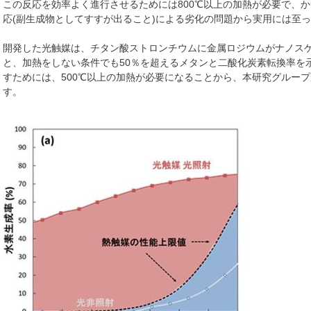
この反応を効率よく進行させるためには800℃以上の加熱が必要で、
応(副生成物としてすすが出ること)による劣化の問題から実用には至
開発した光触媒は、チタン酸ストロンチウムに金属ロジウムがナノス
と、加熱をしない条件でも50％を超えるメタンと二酸化炭素転換率を
すためには、500℃以上の加熱が必要になることから、本研究グルー
す。