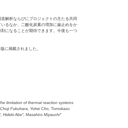
構造解析ならびにプロジェクトの主たる共同
ているなか、二酸化炭素の増加に歯止めをか
爆剤になることが期待できます。今後も一つ
。
子版に掲載されました。
 limitation of thermal reaction systems
Choji Fukuhara, Yohei Cho, Tomokazu
, Hideki Abe*, Masahiro Miyauchi*