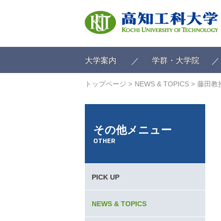
ク
リ
ッ
ク
で
メ
大学案内
学群・大学院
イ
ン
トップページ
NEWS & TOPICS
藤田教
コ
ン
テ
ン
その他メニュー
ツ
OTHER
へ
ク
リ
ッ
PICK UP
ク
で
フ
NEWS & TOPICS
ッ