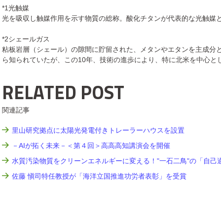
*1光触媒
光を吸収し触媒作用を示す物質の総称。酸化チタンが代表的な光触媒
*2シェールガス
粘板岩層（シェール）の隙間に貯留された、メタンやエタンを主成分
ら知られていたが、この10年、技術の進歩により、特に北米を中心と
RELATED POST
関連記事
里山研究拠点に太陽光発電付きトレーラーハウスを設置
－AIが拓く未来－＜第４回＞高高高知講演会を開催
水質汚染物質をクリーンエネルギーに変える！"一石二鳥"の「自己
佐藤 愼司特任教授が「海洋立国推進功労者表彰」を受賞