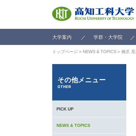
ク
リ
ッ
ク
で
メ
大学案内
学群・大学院
イ
ン
トップページ
NEWS & TOPICS
橋爪 
コ
ン
テ
ン
その他メニュー
ツ
OTHER
へ
ク
リ
ッ
PICK UP
ク
で
フ
NEWS & TOPICS
ッ