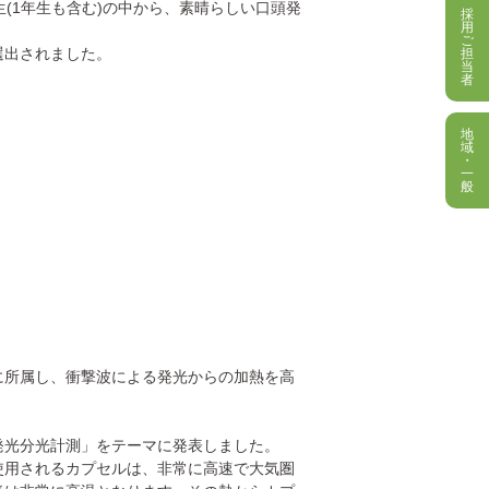
(1年生も含む)の中から、素晴らしい口頭発
採
用
ご
選出されました。
担
当
者
地
域
・
一
般
に所属し、衝撃波による発光からの加熱を高
発光分光計測」をテーマに発表しました。
使用されるカプセルは、非常に高速で大気圏