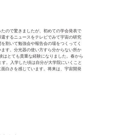
ったので驚きましたが、初めての学会発表で
帰還するニュースをテレビでみて宇宙の研究
間を割いて勉強会や報告会の場をつくってく
います。分光器の使い方すら分からない所か
実験はとても貴重な経験になりました。春から
します。入学した頃は自分が大学院にいくこと
に面白さを感じています。将来は、宇宙開発