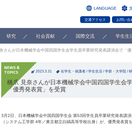
LANGUAGE
交通アクセス
お問い合
研究
社会貢献
国際交流
学生生
見奈さんが日本機械学会中国四国学生会学生員卒業研究発表講演会で「優
2023.3.31
在学生・保護者
/
学生生活
/
学群・大学院
/
橋爪 見奈さんが日本機械学会中国四国学生会
「優秀発表賞」を受賞
3月2日、日本機械学会中国四国学生会 第53回学生員卒業研究発表講
（システム工学群 4年／
東京都立白鷗高等学校
出身）が、優秀発表賞