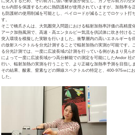
に突入するため、その前方に強い衝撃波が発生し、カプセル前方の空
セル内部を保護するために熱防護材が使用されていますが、加熱率を
も防護材の使用削減を可能とし、ペイロードが減ることでロケット打
す。
そこで橋爪さんは、大気圏突入問題における輻射加熱率評価の高精度化
アーク加熱風洞で、高速・高エンタルピー気流を供試体に吹き付ける
突入環境を模擬した実験を行いました。衝撃層内の高いエネルギーを
の放射スペクトルを分光計測することで輻射加熱の実測が可能です。
る分光計測では、一度に広波長域の計測を行っている例があまり見ら
によって一度に広波長域かつ高分解能での測定を可能にしたAndor 社のMe
行い、輻射加熱の実測を行うことで、より正確な加熱率予測を目指し
その結果、酸素、窒素などの輝線スペクトルの特定と、400-975㎚
した。