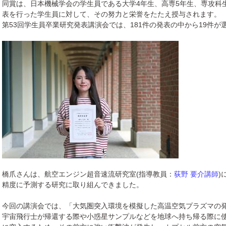
同賞は、日本機械学会の学生員である大学4年生、高専5年生、専攻科生
表を行った学生員に対して、その努力と栄誉をたたえ授与されます。
第53回学生員卒業研究発表講演会では、181件の発表の中から19件が
橋爪さんは、航空エンジン超音速流研究室(指導教員：
荻野 要介講師
)
精度に予測する研究に取り組んできました。
今回の講演会では、「大気圏突入環境を模擬した高温空気プラズマの
宇宙飛行士が帰還する際や小惑星サンプルなどを地球へ持ち帰る際に