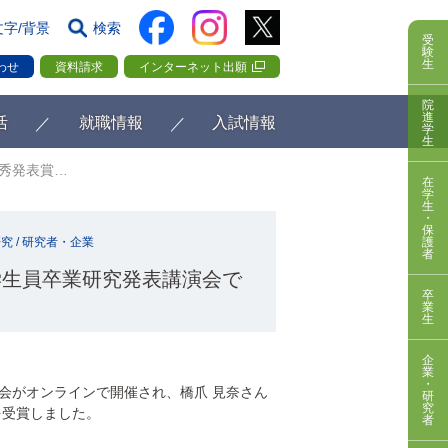
文字/背景
検索
受
験
生
わせ
資料請求
インターネット出願
院
進
活
就職情報
入試情報
学
生
秀発表賞…
在
学
生
・
保
研究
/
研究者・企業
護
者
学生員卒業研究発表講演会で
卒
業
生
企
業
・
演会がオンラインで開催され、橋爪 見奈さん
研
究
を受賞しました。
者