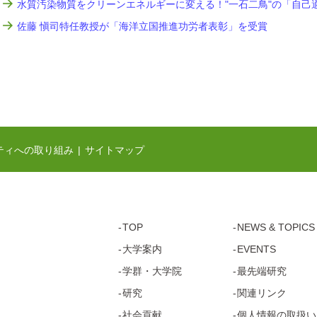
水質汚染物質をクリーンエネルギーに変える！"一石二鳥"の「自己
佐藤 愼司特任教授が「海洋立国推進功労者表彰」を受賞
ティへの取り組み
サイトマップ
TOP
NEWS & TOPICS
大学案内
EVENTS
学群・
大学院
最先端研究
研究
関連リンク
社会貢献
個人情報の取扱い