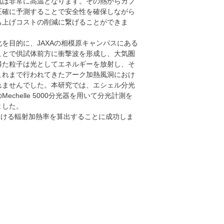
気は非常に高温となります。その熱からカプ
正確に予測することで安全性を確保しながら
ち上げコストの削減に繋げることができま
を目的に、JAXAの相模原キャンパスにある
ことで供試体前方に衝撃波を形成し、大気圏
得た粒子は光としてエネルギーを放射し、そ
これまで行われてきたアーク加熱風洞におけ
れませんでした。本研究では、エシェル分光
chelle 5000分光器を用いて分光計測を
ました。
における輻射加熱率を算出することに成功しま