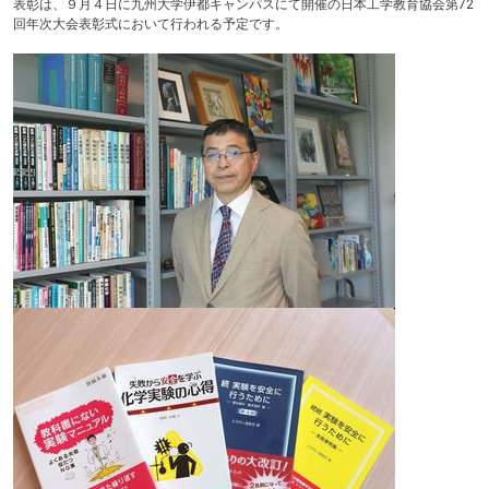
表彰は、９月４日に九州大学伊都キャンパスにて開催の日本工学教育協会第72
テ
回年次大会表彰式において行われる予定です。
ン
ツ
へ