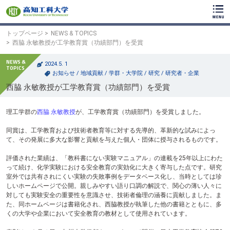
ク
リ
ッ
ク
トップページ
NEWS & TOPICS
で
西脇 永敏教授が工学教育賞（功績部門）を受賞
メ
イ
2024.5. 1
ン
お知らせ
/
地域貢献
/
学群・大学院
/
研究
/
研究者・企業
コ
西脇 永敏教授が工学教育賞（功績部門）を受賞
ン
テ
ン
理工学群の
西脇 永敏教授
が、工学教育賞（功績部門）を受賞しました。
ツ
へ
同賞は、工学教育および技術者教育等に対する先導的、革新的な試みによっ
ク
て、その発展に多大な影響と貢献を与えた個人・団体に授与されるものです。
リ
ッ
評価された業績は、「教科書にない実験マニュアル」の連載を25年以上にわた
ク
って続け、化学実験における安全教育の実効化に大きく寄与した点です。研究
で
室外では共有されにくい実験の失敗事例をデータベース化し、当時としては珍
フ
しいホームページで公開。親しみやすい語り口調の解説で、関心の薄い人々に
ッ
対しても実験安全の重要性を意識させ、技術者倫理の涵養に貢献しました。ま
タ
た、同ホームページは書籍化され、西脇教授が執筆した他の書籍とともに、多
ー
くの大学や企業において安全教育の教材として使用されています。
コ
ン