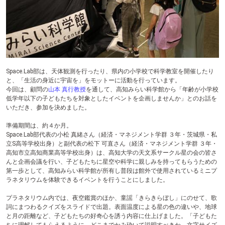
テ
ン
ツ
へ
Space.Lab部は、天体観測を行ったり、県内の小学校で科学教室を開催したり
と、「生活の身近に宇宙を」をモットーに活動を行っています。
今回は、顧問の
山本 真行教授
を通して、高知みらい科学館から「年齢が小学校
低学年以下の子どもたちを対象としたイベントを企画しませんか」とのお話を
いただき、参加を決めました。
準備期間は、約４か月。
Space.Lab部代表の小松 真緒さん（経済・マネジメント学群 ３年・茨城県・私
立S高等学校出身）と副代表の松下 可直さん（経済・マネジメント学群 ３年・
高知市立高知商業高等学校出身）は、高知大学の天文系サークル星の会の皆さ
んと企画会議を行い、子どもたちに星空や科学に親しみを持ってもらうための
第一歩として、高知みらい科学館が所有し普段は館外で使用されているミニプ
ラネタリウムを体験できるイベントを行うことにしました。
プラネタリウム内では、夜空鑑賞のほか、童謡「きらきらぼし」にのせて、歌
詞にまつわるクイズをスライドで出題。表面温度による星の色の違いや、地球
と月の距離など、子どもたちの好奇心を誘う内容に仕上げました。「子どもた