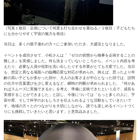
（写真１枚目：企画について何度も打ち合わせを重ねる／２枚目：子どもたち
にも分かりやすく宇宙の魅力を発信）
当日は、多くの親子連れの方々にご参加いただき、大盛況となりました。
イベントを成功させて、小松さんは「『ゼロの状態から物事を企画することの
難しさ』を実感しました。何も決まっていないところから、イベント内容を考
えたり、必要な人員や役割を洗い出したりする作業がとても大変でした。当日
も、想定と異なる場面への臨機応変な対応が求められ、例えば、思ったより年
齢の高い子どもが多かった回や、大人のお客さまが中心となった回では、説明
の仕方や言葉選びを少し変えるなど、瞬時の判断が求められました。『何があ
ればスムーズに実施できるか』を考え、準備に反映できたという点で、成長を
実感することができました」と話し、今後については「もっと多くの人に、宇
宙や星、そして科学のおもしろさを伝えられるような活動をしていきたいで
す。地域の方々とのつながりを大切にしながら、誰でも楽しめるイベントづく
りにも挑戦していきたいと思います」と意気込みました。