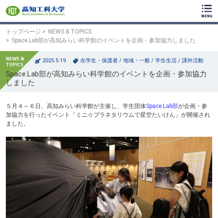
ク
リ
ッ
ク
トップページ
NEWS & TOPICS
で
Space.Lab部が高知みらい科学館のイベントを企画・参加協力しました
メ
イ
2025.5.19
在学生・保護者
/
地域・一般
/
学生生活
/
課外活動
ン
Space.Lab部が高知みらい科学館のイベントを企画・参加協力
コ
しました
ン
テ
ン
５月４～６日、高知みらい科学館が主催し、学生団体
Space.Lab部
が企画・参
ツ
加協力を行ったイベント「ミニ☆プラネタリウムで星空たいけん」が開催され
へ
ました。
ク
リ
ッ
ク
で
フ
ッ
タ
ー
コ
ン