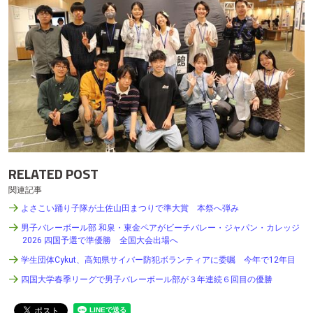
RELATED POST
関連記事
よさこい踊り子隊が土佐山田まつりで準大賞 本祭へ弾み
男子バレーボール部 和泉・東金ペアがビーチバレー・ジャパン・カレッジ
2026 四国予選で準優勝 全国大会出場へ
学生団体Cykut、高知県サイバー防犯ボランティアに委嘱 今年で12年目
四国大学春季リーグで男子バレーボール部が３年連続６回目の優勝