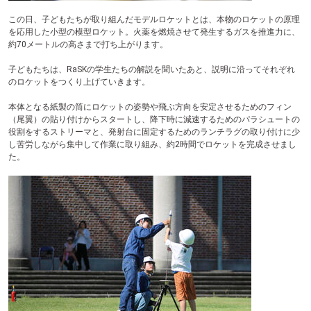
この日、子どもたちが取り組んだモデルロケットとは、本物のロケットの原理
を応用した小型の模型ロケット。火薬を燃焼させて発生するガスを推進力に、
約70メートルの高さまで打ち上がります。
子どもたちは、RaSKの学生たちの解説を聞いたあと、説明に沿ってそれぞれ
のロケットをつくり上げていきます。
本体となる紙製の筒にロケットの姿勢や飛ぶ方向を安定させるためのフィン
（尾翼）の貼り付けからスタートし、降下時に減速するためのパラシュートの
役割をするストリーマと、発射台に固定するためのランチラグの取り付けに少
し苦労しながら集中して作業に取り組み、約2時間でロケットを完成させまし
た。