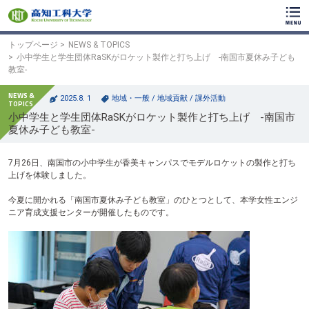
ク
リ
ッ
ク
トップページ
NEWS & TOPICS
で
小中学生と学生団体RaSKがロケット製作と打ち上げ -南国市夏休み子ども
メ
教室-
イ
ン
2025.8. 1
地域・一般
/
地域貢献
/
課外活動
コ
小中学生と学生団体RaSKがロケット製作と打ち上げ -南国市
ン
夏休み子ども教室-
テ
ン
ツ
7月26日、南国市の小中学生が香美キャンパスでモデルロケットの製作と打ち
へ
上げを体験しました。
ク
リ
今夏に開かれる「南国市夏休み子ども教室」のひとつとして、本学女性エンジ
ッ
ニア育成支援センターが開催したものです。
ク
で
フ
ッ
タ
ー
コ
ン