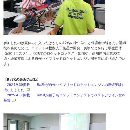
テ
ン
ツ
へ
参加したのは夏休みに入ったばかりの12名の小中学生と保護者の皆さん。講師
役を務めたのは、ロケットや模擬人工衛星の開発、実験などを行う学生団体
RaSK（ラスク）。各地でのロケットコンテスト出場や、高知県内企業の技
術・経済支援による自作ハイブリッドロケットエンジン開発等に取り組んでい
ます。
【RaSKの最近の活動】
2024.9.30掲載 RaSKが自作ハイブリッドロケットエンジンの燃焼実験に
成功しました
2025.4.17掲載 RaSKが種子島ロケットコンテストでベストデザイン賞を
受賞