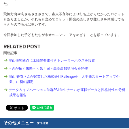
た。
飛翔方向や高さもさまざまで、点火不良等により打ち上がらなかったロケット
もありましたが、それらも含めてロケット開発の楽しさや難しさを体感しても
らえたのであれば幸いです。
今回参加した子どもたちが未来のエンジニアをめざすことを願っています。
RELATED POST
関連記事
里山研究拠点に太陽光発電付きトレーラーハウスを設置
－AIが拓く未来－＜第４回＞高高高知講演会を開催
岡山 蒼衣さんが起業した株式会社Reflengeを「大学発スタートアップ企
業」に初の認定
データ＆イノベーション学群PBL学生チームが運転データと性格特性の分析
成果を報告
その他メニュー
OTHER