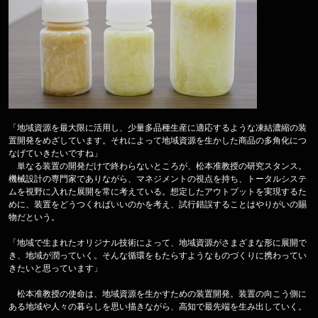
「地域資源を最大限に活用し、少量多品種生産に適応するような凍結濃縮の装
置開発をめざしています。それによって地域資源を生かした商品の多角化につ
なげていきたいですね」
単なる装置の開発だけで終わらないところが、松本准教授の研究スタンス。
機械設計の専門家でありながら、マネジメントの視点を持ち、トータルシステ
ムを視野に入れた展開を常に考えている。想定したアウトプットを実現するた
めに、装置をどうつくればいいのかを考え、試行錯誤することはやりがいの賜
物だという。
「地域で生まれたオリジナル技術によって、地域資源がさまざまな形に展開で
き、地域が潤っていく。そんな循環をもたらすようなものづくりに携わってい
きたいと思っています」
松本准教授の使命は、地域資源を生かすための装置開発。装置の向こう側に
ある地域や人々の暮らしを思い描きながら、高知で最先端を生み出していく。