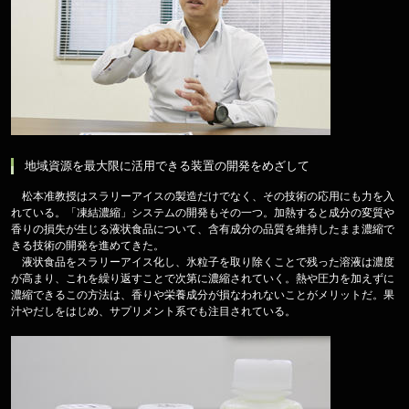
地域資源を最大限に活用できる装置の開発をめざして
松本准教授はスラリーアイスの製造だけでなく、その技術の応用にも力を入
れている。「凍結濃縮」システムの開発もその一つ。加熱すると成分の変質や
香りの損失が生じる液状食品について、含有成分の品質を維持したまま濃縮で
きる技術の開発を進めてきた。
液状食品をスラリーアイス化し、氷粒子を取り除くことで残った溶液は濃度
が高まり、これを繰り返すことで次第に濃縮されていく。熱や圧力を加えずに
濃縮できるこの方法は、香りや栄養成分が損なわれないことがメリットだ。果
汁やだしをはじめ、サプリメント系でも注目されている。