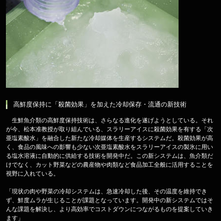
高鮮度保持に「殺菌効果」を加えた冷却保存・流通の新技術
生鮮魚介類の高鮮度保持技術は、さらなる進化を遂げようとしている。それ
が今、松本准教授が取り組んでいる、スラリーアイスに殺菌効果を有する「次
亜塩素酸水」を融合した新たな冷却媒体を生産するシステムだ。殺菌効果が高
く、食品の風味への影響も少ない次亜塩素酸水をスラリーアイスの製氷に用い
る塩水溶液に自動的に供給する技術を開発中だ。この新システムは、魚介類だ
けでなく、カット野菜などの農産物や肉類など食品加工全般に活用することを
視野に入れている。
「現状の肉や野菜の冷却システムは、急速冷却した後、その温度を維持でき
ず、鮮度ムラが生じることが課題となっています。開発中の新システムではそ
んな課題を解決し、より高効率でコストダウンにつながるものを提案していき
ます」