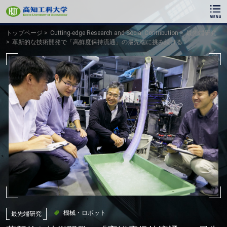
ク
リ
ッ
ク
トップページ
Cutting-edge Research and Social Contribution
最先端研究
で
革新的な技術開発で「高鮮度保持流通」の最先端に挑み続ける
メ
イ
ン
コ
ン
テ
ン
ツ
へ
ク
リ
ッ
ク
で
フ
ッ
タ
ー
機械・ロボット
最先端研究
コ
ン