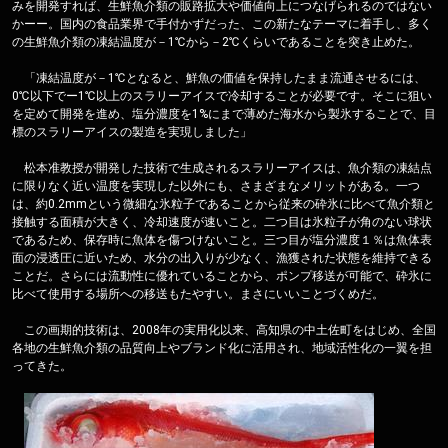
みを開発すれば、生鮮魚介類の販路拡大や価値向上につなげられるのではない
かーー。国内の食品業界で手付かずだった、この新たなテーマに着手し、多く
の生鮮魚介類の凍結温度が－1℃から－2℃くらいであることを突き止めた。
「凍結温度が－1℃となると、鮮魚の価値を保持したまま流通させるには、
0℃以下でー1℃以上のスラリーアイスで冷却することが必要です。そこに狙い
を定めて開発を進め、塩分濃度を1%にまで薄めた海水から製氷することで、目
標のスラリーアイスの製造を実現しました」
松本准教授が開発した技術で生成されるスラリーアイスは、魚介類の凍結点
に限りなく近い温度を実現した以外にも、さまざまなメリットがある。一つ
は、約0.2mmという微細な氷粒子であることから従来の砕氷に比べて魚介類と
接触する面積が大きく、冷却速度が速いこと。二つ目は氷粒子が角のない球状
であるため、保存時に魚体を傷つけないこと。三つ目が塩分濃度１％は魚体表
面の浸透圧に近いため、水分の出入りが少なく、漁獲された状態を維持できる
ことだ。さらには流動性に優れていることから、ポンプ移送が可能で、砕氷に
比べて使用する場所への移送もたやすい。まさにいいことづくめだ。
この画期的技術は、2008年の実用化以来、高知県の中土佐町をはじめ、全国
各地の生鮮魚介類の品質向上やブランド化に活用され、地域活性化の一翼を担
ってきた。