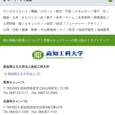
データサイエンス
機械・ロボット
航空・宇宙
エネルギー
電子・光
建築・土木・まちづくり
AI
量子
化学
ゲノム
未来材料
情報通信
人間情報・脳
セキュリティ
経営
経済
フューチャー・デザイン
心理・行動
健康・医療
中山間地域
ナノ
防災
持続可能性
地域教育
個人情報の取扱いについて
情報セキュリティへの取り組み
サイトマップ
高知県公立大学法人高知工科大学
高知県公立大学法人
香美キャンパス
〒782-8502 高知県香美市土佐山田町宮ノ口185
Tel. 0887-53-1111 Fax. 0887-57-2000
永国寺キャンパス
〒780-8515 高知県高知市永国寺町2番22号
Tel. 088-821-7200 Fax. 088-821-7101