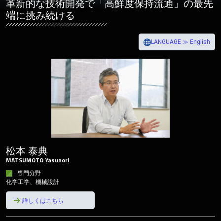
革新的な技術開発で「高鮮度保持流通」の最先
テ
端に挑み続ける
ン
ツ
へ
LANGUAGE ≫ English
松本 泰典
MATSUMOTO Yasunori
専門分野
化学工学、機械設計
詳しくはこちら