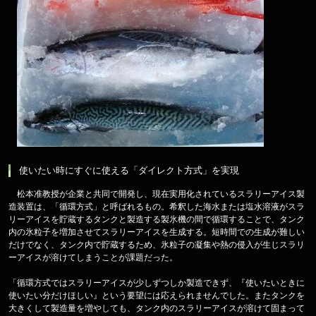
使いたい時にすぐに使える「ダイレクト方式」を実現
松本准教授が企業と共同で開発し、現在実用化されているスラリーアイス製
造装置は、「循環方式」と呼ばれるもの。希釈した海水または塩水溶液がスラ
リーアイスを貯蔵するタンクと製造する製氷機の間で循環することで、タンク
内の氷粒子を増加させてスラリーアイスを生成する。短時間での生成が難しい
だけでなく、タンク内で貯蔵するため、氷粒子の凝集や熱の侵入が生じスラリ
ーアイスが溶けてしまうことが課題だった。
「循環方式ではスラリーアイスが少しずつしか製造できず、『使いたいときに
使いたい分だけほしい』という要望には応えられませんでした。またタンクを
大きくして製造量を増やしても、タンク内のスラリーアイスが溶けて固まって