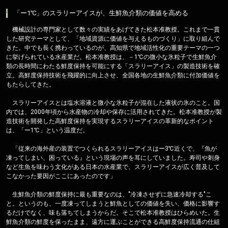
「ー1℃」のスラリーアイスが、生鮮魚介類の価値を高める
機械設計の専門家として数々の実績をあげてきた松本准教授。これまで一貫
した研究テーマとして、「地域資源に価値を与えるものづくり」に取り組んで
きた。中でも長く携わっているのが、高知県で地域活性化の重要テーマの一つ
に挙げられている水産業だ。松本准教授は、－1℃の微小な氷粒子で生鮮魚介
類の長時間にわたる鮮度保持を可能にする「スラリーアイス」の製造技術を確
立。高鮮度保持技術を飛躍的に向上させ、全国各地の生鮮魚介類に付加価値を
もたらしてきた。
スラリーアイスとは塩水溶液と微小な氷粒子が混在した液状の氷のこと。国
内では、2000年頃から水産物の冷却や保存に活用されてきた。松本准教授が製
造技術を開発した高鮮度保持を実現するスラリーアイスの革新的なポイント
は、「ー1℃」という温度だ。
「従来の海外産の装置でつくられるスラリーアイスはー3℃近くで、『魚が
凍ってしまい、困っている』という現場の声を耳にしていました。寿司や刺身
など生魚を味わう文化がある日本の水産業で、スラリーアイスが広く普及して
こなかった要因がここにあったのです」
生鮮魚介類の鮮度保持に最も重要なのは、"冷凍させずに急速冷却する"こ
と。というのも、一度凍ってしまうと鮮魚としての価値を失い、価格に影響す
るだけでなく、味も落ちてしまうからだ。そこで松本准教授はひらめいた。生
鮮魚介類の鮮度を保ったまま、遠方に運ぶことができる高鮮度保持流通の仕組