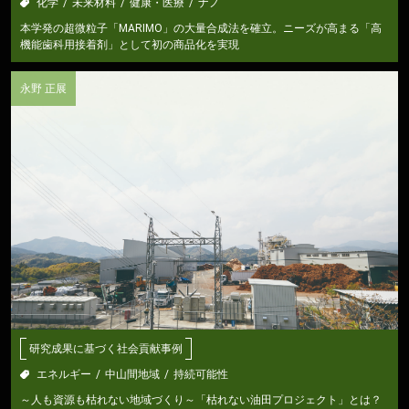
化学
未来材料
健康・医療
ナノ
本学発の超微粒子「MARIMO」の大量合成法を確立。ニーズが高まる「高
機能歯科用接着剤」として初の商品化を実現
永野 正展
研究成果に基づく社会貢献事例
エネルギー
中山間地域
持続可能性
～人も資源も枯れない地域づくり～「枯れない油田プロジェクト」とは？