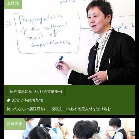
上村 浩
テ
ン
ツ
へ
研究成果に基づく社会貢献事例
経営
持続可能性
待ったなしの病院経営に「突破力」のある医療人材を送り込む
長﨑 政浩