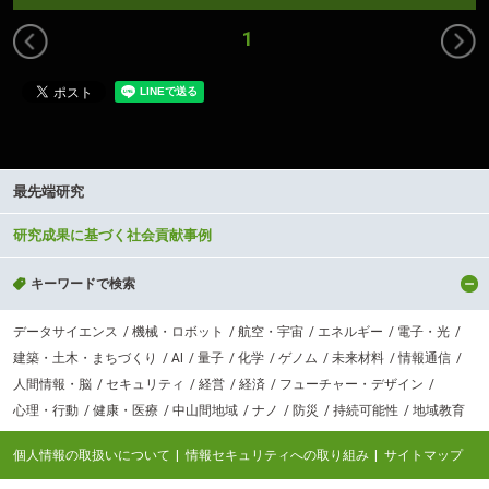
前
1
へ
Cutting-edge Research and Social Contribution
最先端研究
研究成果に基づく社会貢献事例
キーワードで検索
データサイエンス
機械・ロボット
航空・宇宙
エネルギー
電子・光
建築・土木・まちづくり
AI
量子
化学
ゲノム
未来材料
情報通信
人間情報・脳
セキュリティ
経営
経済
フューチャー・デザイン
心理・行動
健康・医療
中山間地域
ナノ
防災
持続可能性
地域教育
個人情報の取扱いについて
情報セキュリティへの取り組み
サイトマップ