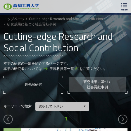
ク
リ
ッ
ク
トップページ
Cutting-edge Research and Social Contribution
で
研究成果に基づく社会貢献事例
メ
Cutting-edge Research and
イ
ン
Social Contribution
コ
ン
テ
ン
本学の研究の一部を紹介するページです。
ツ
本学の研究者については
所属教員等一覧
をご覧ください。
へ
ク
リ
研究成果に基づく
最先端研究
ッ
社会貢献事例
ク
で
フ
キーワードで検索
ッ
タ
前
1
ー
コ
へ
ン