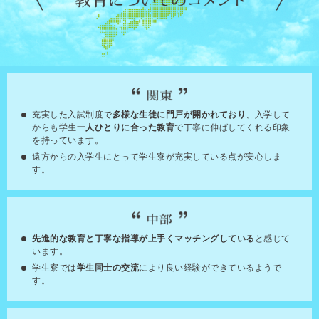
充実した入試制度で
多様な生徒に門戸が開かれており
、入学して
からも学生
一人ひとりに合った教育
で丁寧に伸ばしてくれる印象
を持っています。
遠方からの入学生にとって学生寮が充実している点が安心しま
す。
先進的な教育と丁寧な指導が上手くマッチングしている
と感じて
います。
学生寮では
学生同士の交流
により良い経験ができているようで
す。