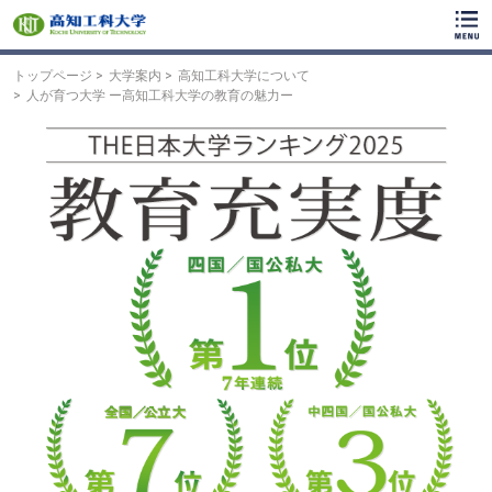
ク
リ
ッ
ク
トップページ
大学案内
高知工科大学について
で
人が育つ大学 ー高知工科大学の教育の魅力ー
メ
イ
ン
コ
ン
テ
ン
ツ
へ
ク
リ
ッ
ク
で
フ
ッ
タ
ー
コ
ン