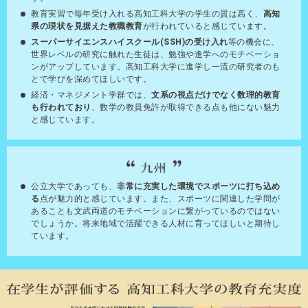
教育実習で毎年受け入れる高知工科大学の学生の質は高く、
高知
県の現状を見据えた教職教育
が行われていると感じています。
スーパーサイエンスハイスクール(SSH)の受け入れ
等の機会に、
世界レベルの研究に触れた生徒は、勉強や進学へのモチベーショ
ンがアップしています。高知工科大学に進学し一流の研究者のも
とで学びを深めてほしいです。
経済・マネジメント学群では、
文系の視点だけでなく数理的教育
も行われており
、数学の教員免許が取得できる点も他にない魅力
と感じています。
公立大学であっても、
非常に充実した環境でスポーツに打ち込め
る
点が魅力的と感じています。また、スポーツに関連した学問が
あることも文武両道のモチベーションに繋がっているのではない
でしょうか。将来地域で活躍できる人材に育ってほしいと期待し
ています。