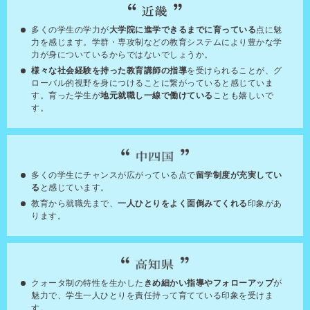
多くの学生の学力が
大学院に進学できるまでに育っている
点に魅
力を感じます。学群・専攻制などの教育システムにより豊かな学
力が身についているからではないでしょうか。
様々な社会経験を持った教育講師の指導
を受けられることが、グ
ローバル的視野を身につけることに繋がっていると感じていま
す。育った学生が
地元就職し一線で働けている
ことも嬉しいで
す。
多くの学生にチャンスが広がっている点で
留学制度が充実してい
る
と感じています。
教育から就職先まで、
一人ひとりをよく面倒みてくれる
印象があ
ります。
クォータ制の特性を生かした
きめ細かい指導やフォローアップ
が
魅力で、学生一人ひとりを責任持って育てている印象を受けま
す。