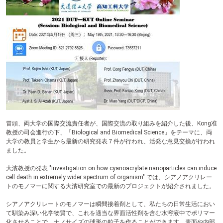
テ
ン
ツ
へ
冒頭、両大学の国際交流責任者が、国際交流の取り組みを紹介した後、Kong准
教授の司会進行の下、「Biological and Biomedical Science」をテーマに、両
大学の教員と学生から最新の研究発表７件が行われ、活発な意見交換が行われ
ました。
大濱教授の発表 "Investigation on how cyanoacrylate nanoparticles can induce
cell death in extremely wider spectrum of organism" では、シアノアクリレー
トのモノマーに関する大濱研究室での最新のプロジェクトが紹介されました。
シアノアクリレートのモノマーは瞬間接着剤として、私たちの日常生活におい
て馴染み深い化学物質で、これを適当な界面活性剤を含む水溶液中でポリマー
化させることで、ナノサイズの球形の粒子を作ることができます。表面や内部