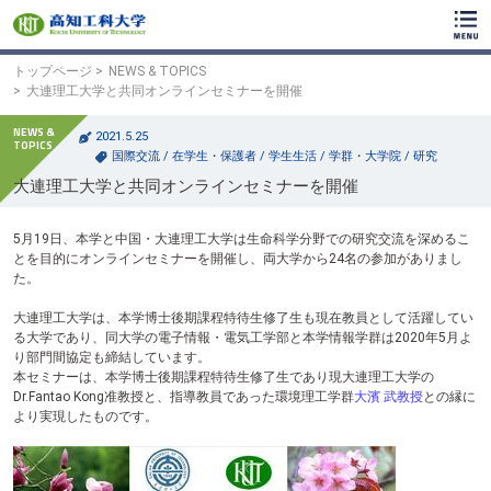
ク
リ
ッ
ク
トップページ
NEWS & TOPICS
で
大連理工大学と共同オンラインセミナーを開催
メ
イ
2021.5.25
ン
国際交流
/
在学生・保護者
/
学生生活
/
学群・大学院
/
研究
コ
大連理工大学と共同オンラインセミナーを開催
ン
テ
ン
5月19日、本学と中国・大連理工大学は生命科学分野での研究交流を深めるこ
ツ
とを目的にオンラインセミナーを開催し、両大学から24名の参加がありまし
へ
た。
ク
リ
大連理工大学は、本学博士後期課程特待生修了生も現在教員として活躍してい
ッ
る大学であり、同大学の電子情報・電気工学部と本学情報学群は2020年5月よ
ク
り部門間協定も締結しています。
で
本セミナーは、本学博士後期課程特待生修了生であり現大連理工大学の
フ
Dr.Fantao Kong准教授と、指導教員であった環境理工学群
大濱 武教授
との縁に
ッ
より実現したものです。
タ
ー
コ
ン