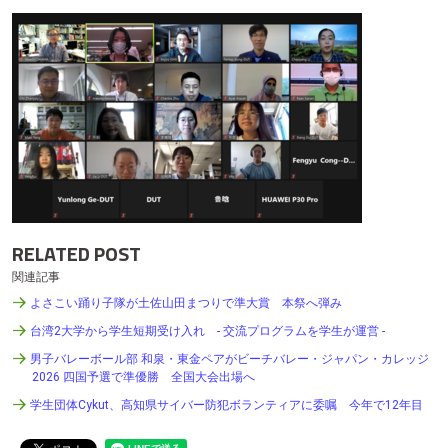
RELATED POST
関連記事
よさこい踊り子隊が土佐山田まつりで準大賞 本祭へ弾み
台湾2大学から学生短期受け入れ - 交流プログラムを学生が運営 -
男子バレーボール部 和泉・東金ペアがビーチバレー・ジャパン・カレッジ
2026 四国予選で準優勝 全国大会出場へ
学生団体Cykut、高知県サイバー防犯ボランティアに委嘱 今年で12年目