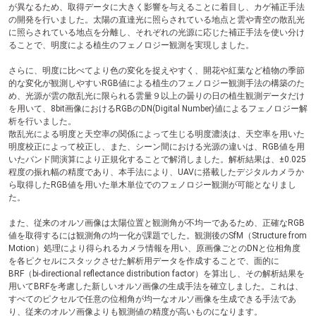
が異なるため、取得データに大きく影響を与えることに着目し、カゲ補正手法
の開発を行いました。太陽の直達光に照らされている地点と雲や青空の散乱光
に照らされている地点を分離し、それぞれの光源に応じた補正手法を使い分け
ることで、明度による植生のフェノロジー観測を実現しました。
さらに、明度に比べてより色の変化を捉えやすく、開花や紅葉など植物の季節
的な変化が観測しやすいRGB値による植生のフェノロジー観測手法の構築のた
め、光源が雲の散乱光に限られる雲量９以上の曇りの日の植生観測データだけ
を用いて、8bit画像におけるRGBのDN(Digital Number)値によるフェノロジー解
析を行いました。
散乱光による明度と天空率の関係によって生じる明度濃淡は、天空率を用いた
明度校正によって校正し、また、シーン間における光源の違いは、RGB値を用
いたバンド間演算により正規化することで解消しました。解析結果は、±0.025
程度の振れ幅の精度であり、本手法により、UAVに搭載したデジタルカメラか
ら取得したRGB値を用いた単木単位でのフェノロジー観測が可能となりまし
た。
また、従来のオルソ画像は太陽位置と観測角が不均一であるため、正確なRGB
値を取得するには観測角の均一化が課題でした。観測後のSfM（Structure from
Motion）処理により得られるカメラ情報を用い、原画像ごとのDNと位相角度
を各ピクセルにスタックさせた解析用データを作成することで、面的に
BRF（bi-directional reflectance distribution factor）を算出し、その解析結果を
用いてBRFを考慮した新しいオルソ画像の生成手法を確立しました。これは、
すべてのピクセルで任意の位相角が均一なオルソ画像を生成できる手法であ
り、従来のオルソ画像よりも観測値の精度が高いものになります。