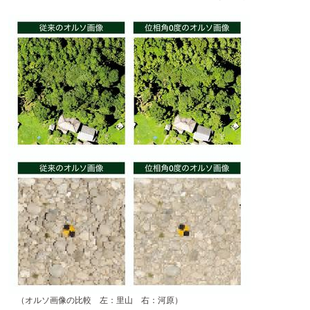
（オルソ画像の比較 左：里山 右：河原）