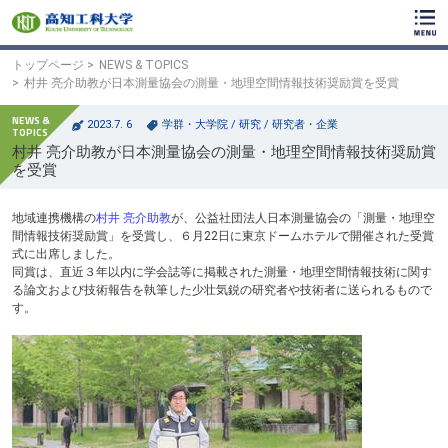
ク
リ
ッ
ク
トップページ
NEWS & TOPICS
で
村井 亮介助教が日本測量協会の測量・地理空間情報技術奨励賞を受賞
メ
イ
2023.7. 6
学群・大学院
/
研究
/
研究者・企業
ン
村井 亮介助教が日本測量協会の測量・地理空間情報技術奨励賞
コ
を受賞
ン
テ
ン
地域連携機構の
村井 亮介助教
が、公益社団法人日本測量協会の「測量・地理空
ツ
間情報技術奨励賞」を受賞し、６月22日に東京ドームホテルで開催された受賞
へ
式に出席しました。
ク
同賞は、直近３年以内に学会誌等に掲載された測量・地理空間情報技術に関す
リ
る論文および技術報告を執筆した少壮気鋭の研究者や技術者に送られるもので
ッ
す。
ク
で
フ
ッ
タ
ー
コ
ン