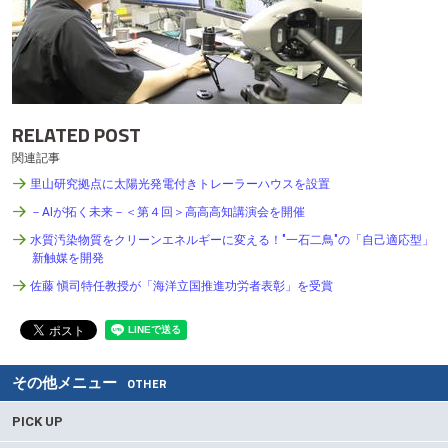
RELATED POST
関連記事
里山研究拠点に太陽光発電付きトレーラーハウスを設置
－AIが拓く未来－＜第４回＞高高高知講演会を開催
水質汚染物質をクリーンエネルギーに変える！"一石二鳥"の「自己適応型」
新触媒を開発
佐藤 愼司特任教授が「海洋立国推進功労者表彰」を受賞
その他メニュー
OTHER
PICK UP