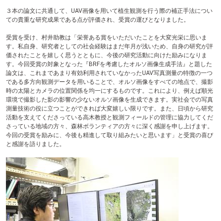
３本の論文に共通して、UAV画像を用いて植生観測を行う際の補正手法につい
ての貴重な研究成果である点が評価され、受賞の運びとなりました。
受賞を受け、村井助教は「栄誉ある賞をいただいたことを大変光栄に思いま
す。私自身、研究者としての社会経験はまだ年月が浅いため、自身の研究が評
価されたことを嬉しく思うとともに、今後の研究活動に向けた励みになりま
す。今回受賞の対象となった『BRFを考慮したオルソ画像生成手法』と題した
論文は、これまであまり有効利用されていなかったUAV写真測量の特徴の一つ
である多方向観測データを用いることで、オルソ画像をすべての地点で、撮影
時の太陽とカメラの位置関係を均一にするものです。これにより、例えば順光
環境で撮影した影の影響の少ないオルソ画像を生成できます。実社会での写真
測量技術の役に立つことができれば大変嬉しい限りです。また、日頃から研究
活動を支えてくださっている高木教授と観測フィールドの管理に協力してくだ
さっている地域の方々、森林ボランティアの方々に深く感謝を申し上げます。
今回の受賞を励みに、今後も精進して取り組みたいと思います」と受賞の喜び
と感謝を語りました。