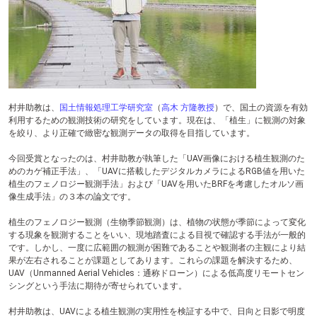
テ
ン
ツ
へ
村井助教は、
国土情報処理工学研究室
（
高木 方隆教授
）で、国土の資源を有効
利用するための観測技術の研究をしています。現在は、「植生」に観測の対象
を絞り、より正確で緻密な観測データの取得を目指しています。
今回受賞となったのは、村井助教が執筆した「UAV画像における植生観測のた
めのカゲ補正手法」、「UAVに搭載したデジタルカメラによるRGB値を用いた
植生のフェノロジー観測手法」および「UAVを用いたBRFを考慮したオルソ画
像生成手法」の３本の論文です。
植生のフェノロジー観測（生物季節観測）は、植物の状態が季節によって変化
する現象を観測することをいい、現地踏査による目視で確認する手法が一般的
です。しかし、一度に広範囲の観測が困難であることや観測者の主観により結
果が左右されることが課題としてあります。これらの課題を解決するため、
UAV（Unmanned Aerial Vehicles：通称ドローン）による低高度リモートセン
シングという手法に期待が寄せられています。
村井助教は、UAVによる植生観測の実用性を検証する中で、日向と日影で明度