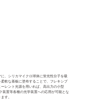
マに、シリカマイクロ球体に蛍光性分子を吸
現、これを柔軟な基板に塗布することで、フレキシブ
ヒーレント光源を用いれば、高出力の小型
スク装置等各種の光学装置への応用が可能とな
きます。