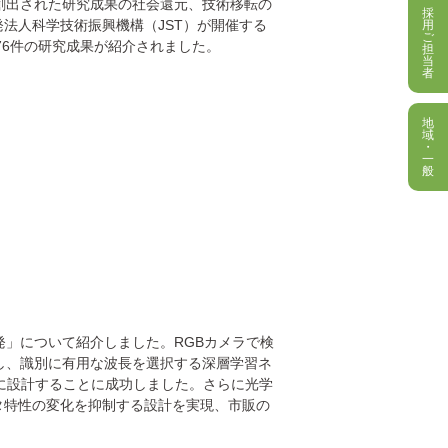
創出された研究成果の社会還元、技術移転の
採
法人科学技術振興機構（JST）が開催する
用
ご
76件の研究成果が紹介されました。
担
当
者
地
域
・
一
般
発」について紹介しました。RGBカメラで検
し、識別に有用な波長を選択する深層学習ネ
時に設計することに成功しました。さらに光学
タ特性の変化を抑制する設計を実現、市販の