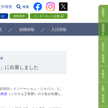
文字/背景
検索
受
験
生
わせ
資料請求
インターネット出願
院
進
活
就職情報
入試情報
学
生
在
学
生
・
保
企業
護
者
ン」に出展しました
卒
業
生
企
市2023～イノベーション・ジャパン」に、
業
・
准教授
（システム工学群）の３名が出展し、
研
究
者