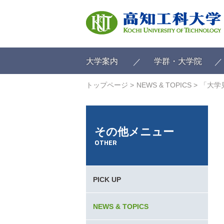
ク
リ
ッ
ク
で
メ
大学案内
学群・大学院
イ
ン
トップページ
NEWS & TOPICS
「大学
コ
ン
テ
ン
その他メニュー
ツ
OTHER
へ
ク
リ
ッ
PICK UP
ク
で
フ
NEWS & TOPICS
ッ