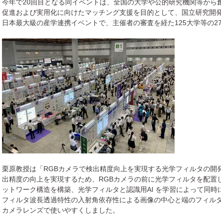
今年で20回目となる同イベントは、全国の大学や公的研究機関等から
促進および実用化に向けたマッチング支援を目的として、国立研究開発
日本最大級の産学連携イベントで、主催者の審査を経た125大学等の2
栗原教授は「RGBカメラで検出精度向上を実現する光学フィルタの開
出精度の向上を実現するため、RGBカメラの前に光学フィルタを配置
ットワーク構造を構築、光学フィルタと認識用AI を学習によって同
フィルタ波長透過特性の入射角依存性による画像の中心と端のフィル
カメラレンズで使いやすくしました。