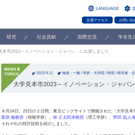
LANGUAGE
交通アクセス
お問い合
研究
社会貢献
国際交流
学生生
見本市2023～イノベーション・ジャパン」に出展しました
2023.9.11
地域・一般
/
学群・大学院
/
研究
/
研究者・
「大学見本市2023～イノベーション・ジャパ
８月24日、25日の２日間、東京ビッグサイトで開催された「大学見本
栗原 徹教授
（情報学群）、
林 正太郎准教授
（理工学群）、
野田 聡人
それぞれの特許技術を紹介しました。