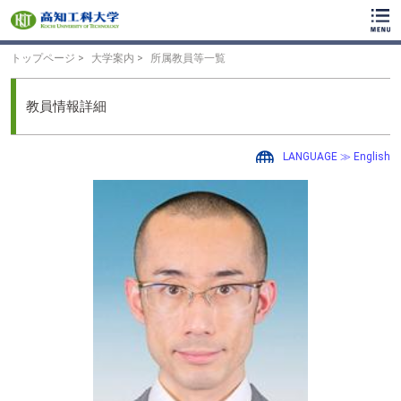
ク
リ
ッ
ク
トップページ
大学案内
所属教員等一覧
で
メ
イ
教員情報詳細
ン
コ
ン
LANGUAGE ≫ English
テ
ン
ツ
へ
ク
リ
ッ
ク
で
フ
ッ
タ
ー
コ
ン