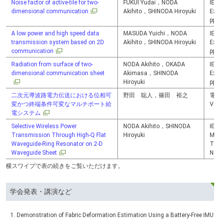
Noise factor of active-tile for two-
FUKUI Yudai，NODA
IEI
dimensional communication
Akihito，SHINODA Hiroyuki
Exp
pp.
A low power and high speed data
MASUDA Yuichi，NODA
IEI
transmission system based on 2D
Akihito，SHINODA Hiroyuki
Exp
communication
pp.
Radiation from surface of two-
NODA Akihito，OKADA
IEI
dimensional communication sheet
Akimasa，SHINODA
Exp
Hiroyuki
pp.
二次元導波路電力伝送における位相可
野田 聡人，篠田 裕之
電
変かつ終端条件可変なマルチポート給
Vol
電システム
Selective Wireless Power
NODA Akihito，SHINODA
IEE
Transmission Through High-Q Flat
Hiroyuki
Mic
Waveguide-Ring Resonator on 2-D
Tec
Waveguide Sheet
No.
横スワイプで表の続きをご覧いただけます。
学会発表・講演など
Demonstration of Fabric Deformation Estimation Using a Battery-Free IMU