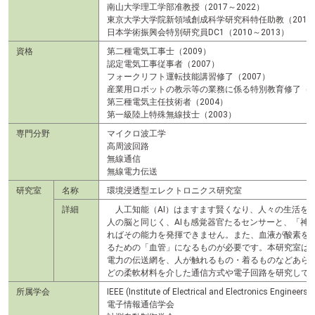
南山大学理工学部准教授（2017～2022）
東京大学大学院新領域創成科学研究科特任助教（2013～
日本学術振興会特別研究員DC1（2010～2013）
資格
第二種電気工事士（2009）
認定電気工事従事者（2007）
フォークリフト運転技能講習修了（2007）
産業用ロボットの教示等の業務に係る特別教育修了（20
第三種電気主任技術者（2004）
第一級陸上特殊無線技士（2003）
専門分野
マイクロ波工学
高周波回路
無線通信
無線電力伝送
研究室
名称
環境浸透型エレクトロニクス研究室
詳細
人工知能（AI）はますます賢くなり、人々の生活を
人の脳と同じく、AIも感覚器官たるセンサーと、「神
ればその能力を発揮できません。また、血液が酸素を
るための「血管」になるものが必要です。本研究室は
電力の伝送網を、人が触れるもの・着るものなどあら
どの柔軟材料を介した通信方式や電子回路を研究して
所属学会
IEEE (Institute of Electrical and Electronics Engineers)
電子情報通信学会