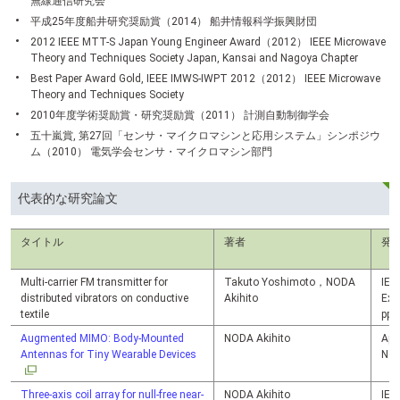
無線通信研究会
平成25年度船井研究奨励賞（2014） 船井情報科学振興財団
2012 IEEE MTT-S Japan Young Engineer Award（2012） IEEE Microwave
Theory and Techniques Society Japan, Kansai and Nagoya Chapter
Best Paper Award Gold, IEEE IMWS-IWPT 2012（2012） IEEE Microwave
Theory and Techniques Society
2010年度学術奨励賞・研究奨励賞（2011） 計測自動制御学会
五十嵐賞, 第27回「センサ・マイクロマシンと応用システム」シンポジウ
ム（2010） 電気学会センサ・マイクロマシン部門
代表的な研究論文
タイトル
著者
発
Multi-carrier FM transmitter for
Takuto Yoshimoto，NODA
IEI
distributed vibrators on conductive
Akihito
Exp
textile
pp.
Augmented MIMO: Body-Mounted
NODA Akihito
App
Antennas for Tiny Wearable Devices
No.
Three-axis coil array for null-free near-
NODA Akihito
IEI