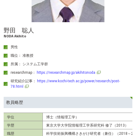
テ
ン
ツ
へ
野田 聡人
NODA Akihito
男性
職位： 准教授
所属： システム工学群
researchmap：
https://researchmap.jp/akihitonoda
研究紹介記事：
https://www.kochi-tech.ac.jp/power/research/post-
78.html
教員略歴
学位
博士（情報理工学）
学歴
東京大学大学院情報理工学系研究科 修了（2013）
職歴
科学技術振興機構さきがけ研究者（兼任）（2018～20