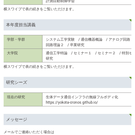
計測自動制御学会
横スワイプで表の続きをご覧いただけます。
本年度担当講義
学部・学群
システム工学実験 / 通信機器概論 / アナログ回路 
回路理論２ / 卒業研究
大学院
通信工学特論 / セミナー１ / セミナー２ / 特別セ
研究
横スワイプで表の続きをご覧いただけます。
研究シーズ
現在の研究
生体データ通信インフラの無線フルボディ化
https://yokota-cronos.github.io/
メッセージ
メールでご連絡いただく場合は