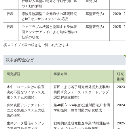
行動介入基盤の開発と行動予測に基
研究(A)
づく動作解析
代表
導波路協調型二次元通信の基礎研究
基盤研究(B)
2020 - 20
とIoTセンサシステムへの応用
代表
ウェアラブル機器と協調する身体表
基盤研究(B)
2025 - 
面アンテナアレイによる無線機能の
拡張の研究
横スワイプで表の続きをご覧いただけます。
競争的資金など
研究課題
事業名等
研究
期間
水中ドローン向けの位置
官民による若手研究者発掘支援事業/
2023
決め不要なワイヤレス充
共同研究フェーズ（スタートアップ
電システムの開発
課題解決支援型）
身体表面アンテナアレイ
第40回(2024年度)公益財団法人 村田
2024
による無線システムの拡
学術振興・教育財団の研究助成
張の研究
生体データ通信インフラ
戦略的創造研究推進事業 情報通信科
2025
の無線フルボディ化
学・イノベーション基盤創出
～