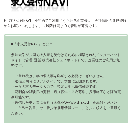
テ
ン
ツ
へ
※『求人受付NAVI』を初めてご利用になられる企業様は、会社情報の新規登録
からお願いいたします。
（以降は同じIDで管理が可能です）
■『求人受付NAVI』とは？
参加大学が共同で求人票を受付けるために構築されたインターネット
サイト（管理･運営 株式会社ジェイネット）で、企業様のご利用は無
料です。
・ご登録後は、紙の求人票を郵送する必要はございません。
・送信と同時にリアルタイムで、学生に公開されます。
・一度の求人データ入力で、指定大学へ送信可能です。
・説明会や試験日の更新、追加募集・２次募集、採用終了など随時更
新可能です。
・送信した求人票に資料（画像･PDF･Word･Excel）を添付ください。
・「自己申告書」や「青少年雇用情報シート」と共に求人をご登録く
ださい。