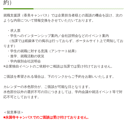
約）
就職支援課（香美キャンパス）では企業担当者様との面談の機会を設け、次の
ような内容について情報交換をさせていただいております。
・求人票
・学生へのインターンシップ案内／会社説明会などのイベント案内
（当課では紙媒体での掲示は行っておらず、ポータルサイト上で周知してお
ります）
・学生の就職に対する意識（アンケート結果）
・進学、就職活動の状況
・学内個別会社説明会
※企業独自イベントのご依頼やご相談は当課では受け付けておりません。
ご面談を希望される場合は、下のリンクからご予約をお願いいたします。
カレンダーの水色部分が、ご面談が可能な日となります。
水色部分以外の選択不可の日につきましては、学内会議や就活イベント等で対
応不可としております。
＜留意事項＞
■永国寺キャンパスでのご面談は受け付けておりません。