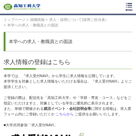
ク
リ
ッ
ク
トップページ
就職情報
求人・採用について(採用ご担当者）
で
本学への求人・教職員との面談
メ
イ
ン
本学への求人・教職員との面談
コ
ン
テ
求人情報の登録はこちら
ン
ツ
へ
本学では、『求人受付NAVI』から学生に求人情報を公開しています。
ク
本学学生を対象とした求人情報をいただける場合は、『求人受付NAVI』よりご
リ
提供ください。
ッ
ク
ご登録の際は、配信先を「高知工科大学」や「学群・専攻・コース」などをご
で
指定いただけますと、対象としている学生に優先的に表示されます。
フ
また、単独で開催される
就活イベント・会社説明会等
に関する情報は、求人票
ッ
フォーム内にご登録いただくか
こちらから
ご提供をお願いいたします。
タ
ー
■大学共同参加「求人受付NAVI」
コ
ン