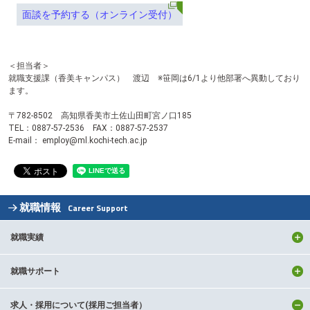
面談を予約する（オンライン受付）
＜担当者＞
就職支援課（香美キャンパス）
渡辺 ※笹岡は6/1より他部署へ異動しており
ます。
〒782-8502 高知県香美市土佐山田町宮ノ口185
TEL：0887-57-2536 FAX：0887-57-2537
E-mail： employ@ml.kochi-tech.ac.jp
就職情報
Career Support
就職実績
就職サポート
求人・採用について(採用ご担当者）