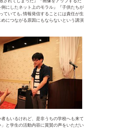
散されてしまった』『画像をアップするだ
を例にしたネット上のモラル』『子供たちが
っていても､情報発信することには責任が生
じめにつながる原因にもならないという講演
い者もいるけれど、是非うちの学校へも来て
い」と学生の活動内容に賞賛の声をいただい