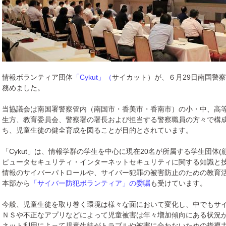
情報ボランティア団体
「Cykut」（
サイカット）が、６月29日南国警
務めました。
当協議会は南国署警察管内（南国市・香美市・香南市）の小・中、高
生方、教育委員会、警察署の署長および担当する警察職員の方々で構
ち、児童生徒の健全育成を図ることが目的とされています。
「Cykut」は、情報学群の学生を中心に現在20名が所属する学生団体(
ピュータセキュリティ・インターネットセキュリティに関する知識と
情報のサイバーパトロールや、サイバー犯罪の被害防止のための教育活
本部から
「サイバー防犯ボランティア」の委嘱
も受けています。
今般、児童生徒を取り巻く環境は様々な面において変化し、中でもサ
ＮＳや不正なアプリなどによって児童被害は年々増加傾向にある状況
ネット利用によって児童生徒がトラブルや被害に合わないための指導