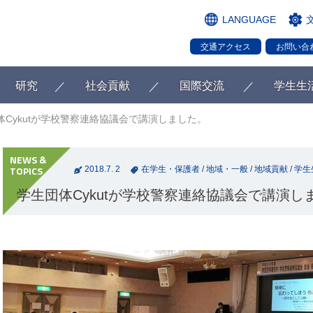
LANGUAGE
交通アクセス
お問い合
研究
社会貢献
国際交流
学生生
体Cykutが学校警察連絡協議会で講演しました。
2018.7. 2
在学生・保護者
/
地域・一般
/
地域貢献
/
学生
学生団体Cykutが学校警察連絡協議会で講演し