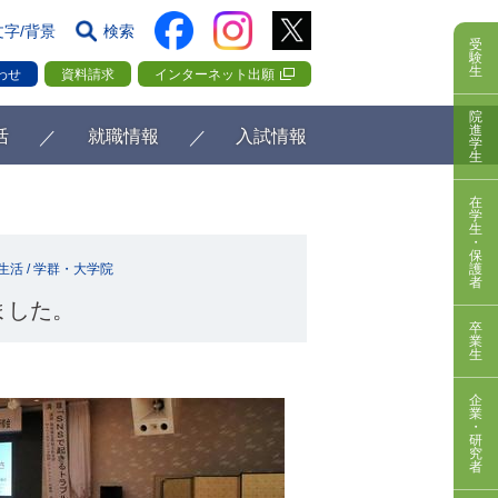
文字/背景
検索
受
験
生
わせ
資料請求
インターネット出願
院
進
活
就職情報
入試情報
学
生
在
学
生
・
保
生活
/
学群・大学院
護
者
ました。
卒
業
生
企
業
・
研
究
者