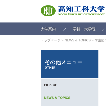
ク
リ
ッ
ク
で
メ
大学案内
学群・大学院
イ
ン
トップページ
NEWS & TOPICS
学生団
コ
ン
テ
ン
その他メニュー
ツ
OTHER
へ
ク
リ
ッ
PICK UP
ク
で
フ
NEWS & TOPICS
ッ