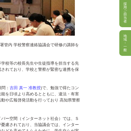
採
用
ご
担
当
者
地
域
・
察署管内 学校警察連絡協議会で研修の講師を
一
般
等学校等の校長先生や生徒指導を担当する先
成されており、学校と警察が緊密な連携を保
顧問：
吉田 真一 准教授
)で、勉強で得たコン
技能を日頃より高めるとともに、違法・有害
動や広報啓発活動を行っており 高知県警察
イバー空間（インターネット社会）では、Ｓ
が憂慮されており、当協議会では、インター
力などを高めてもらうために、学生自らが実