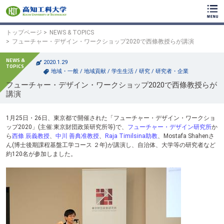
ク
リ
ッ
ク
トップページ
NEWS & TOPICS
で
フューチャー・デザイン・ワークショップ2020で西條教授らが講演
メ
イ
2020.1.29
ン
地域・一般
/
地域貢献
/
学生生活
/
研究
/
研究者・企業
コ
フューチャー・デザイン・ワークショップ2020で西條教授らが
ン
講演
テ
ン
ツ
1月25日・26日、東京都で開催された「フューチャー・デザイン・ワークショ
へ
ップ2020」(主催:東京財団政策研究所等)で、
フューチャー・デザイン研究所
か
ク
ら
西條 辰義教授
、
中川 善典准教授
、
Raja Timilsina助教
、Mostafa Shahenさ
リ
ん(博士後期課程基盤工学コース ２年)が講演し、自治体、大学等の研究者など
ッ
約120名が参加しました。
ク
で
フ
ッ
タ
ー
コ
ン