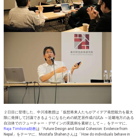
２日目に登壇した、中川准教授は「仮想将来人たちがアイデア発想能力を最大
限に発揮して討議できるようになるための紙芝居作成の試み ～近畿地方のある
自治体でのフューチャー・デザインの実践例を素材として～」をテーマに、
Raja Timilsina助教
は「Future Design and Social Cohesion: Evidence from
Nepal」をテーマに、Mostafa Shahenさんは「How do individuals behave in