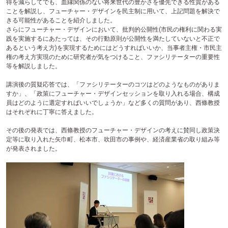
得を減らしてでも、血縁関係のない将来世代の豊かさを優先できる性質がある
ことを解説し、フューチャー・デザインを民主制に用いて、上記問題を解決で
きる可能性があることを紹介しました。
さらにフューチャー・デザインにおいて、批判的公開性(市民の権利に関わる実
践を実施するにあたっては、その行動原則が公開性を満たしていないと不正で
あるという考え方)を実現するためにはどうすればいいか、当事者主権・市民主
権の考え方実現のために研究者が気をつけること、ファシリテーターの重要性
等を解説しました。
講演後の質疑応答では、「ファシリテーターのコツはどのようなものがありま
すか」、「政策にフューチャー・デザインセッションを取り入れる場合、構成
員はどのように選定すればいいでしょうか」など多くの質問があり、西條教授
はそれぞれに丁寧に答えました。
その後の発表では、西條教授のフューチャー・デザインの考えに賛同し政策決
定等に取り入れた矢巾町、松本市、吹田市の事例や、経済産業省の取り組み等
が発表されました。