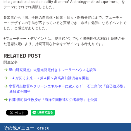
intergenerational sustainability dilemma? A strategy-method experiment」を
テーマにそれぞれ講演しました。
参加者から「国、全国の自治体・団体・個人・医療分野にまで、フューチャ
ー・デザインの手法が広まっていると実感でき、非常に勉強になるイベントで
した」と感想がありました。
※フューチャー・デザインとは、現世代だけでなく将来世代の利益も反映させ
た意思決定により、持続可能な社会をデザインする考え方です。
RELATED POST
関連記事
里山研究拠点に太陽光発電付きトレーラーハウスを設置
－AIが拓く未来－＜第４回＞高高高知講演会を開催
水質汚染物質をクリーンエネルギーに変える！"一石二鳥"の「自己適応型」
新触媒を開発
佐藤 愼司特任教授が「海洋立国推進功労者表彰」を受賞
その他メニュー
OTHER