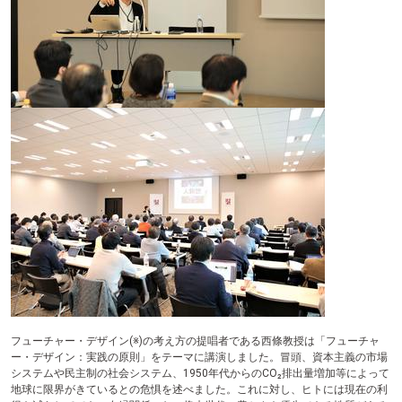
テ
ン
ツ
へ
フューチャー・デザイン(※)の考え方の提唱者である西條教授は「フューチャ
ー・デザイン：実践の原則」をテーマに講演しました。冒頭、資本主義の市場
システムや民主制の社会システム、1950年代からのCO₂排出量増加等によって
地球に限界がきているとの危惧を述べました。これに対し、ヒトには現在の利