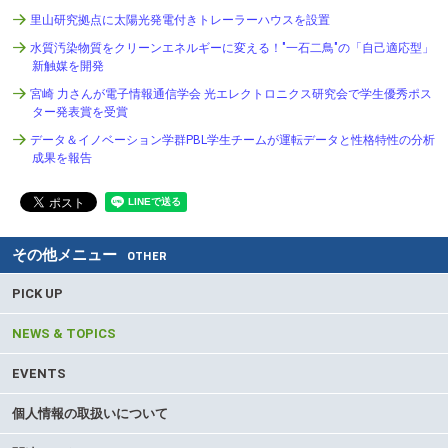
里山研究拠点に太陽光発電付きトレーラーハウスを設置
水質汚染物質をクリーンエネルギーに変える！"一石二鳥"の「自己適応型」
新触媒を開発
宮崎 力さんが電子情報通信学会 光エレクトロニクス研究会で学生優秀ポス
ター発表賞を受賞
データ＆イノベーション学群PBL学生チームが運転データと性格特性の分析
成果を報告
その他メニュー
OTHER
PICK UP
NEWS & TOPICS
EVENTS
個人情報の取扱いについて