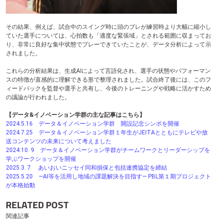
その結果、例えば、試合中のスイング時に頭のブレが練習時より大幅に縮小し
ていた選手については、心拍数も「適度な緊張域」とされる範囲に収まってお
り、非常に良好な集中状態でプレーできていたことが、データ分析によって示
されました。
これらの分析結果は、生成AIによって言語化され、選手の状態やパフォーマン
スの特徴が直感的に理解できる形で整理されました。試合終了後には、このフ
ィードバックを監督や選手と共有し、今後のトレーニングや戦略に活かすため
の議論が行われました。
【データ&イノベーション学群の主な記事はこちら】
2024.5.16 データ＆イノベーション学群 開設記念シンポを開催
2024.7.25 データ＆イノベーション学群１年生がJEITAとともにテレビや放
送コンテンツの未来について考えました
2024.10. 9 データ＆イノベーション学群がチームワークとリーダーシップを
学ぶワークショップを開催
2025.3. 7 あいおいニッセイ同和損保と包括連携協定を締結
2025.5.20 ―AI等を活用し地域の課題解決を目指す― PBL第１期プロジェクト
が本格始動
RELATED POST
関連記事