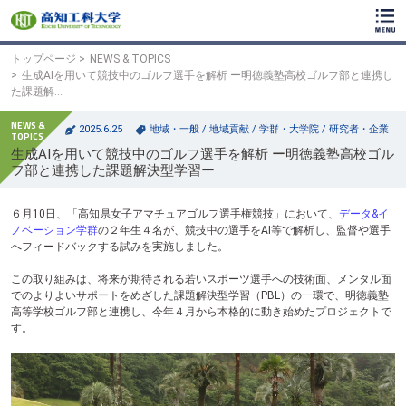
ク
リ
ッ
ク
トップページ
NEWS & TOPICS
で
生成AIを用いて競技中のゴルフ選手を解析 ー明徳義塾高校ゴルフ部と連携し
メ
た課題解…
イ
ン
2025.6.25
地域・一般
/
地域貢献
/
学群・大学院
/
研究者・企業
コ
生成AIを用いて競技中のゴルフ選手を解析 ー明徳義塾高校ゴル
ン
フ部と連携した課題解決型学習ー
テ
ン
ツ
６月10日、「高知県女子アマチュアゴルフ選手権競技」において、
データ&イ
へ
ノベーション学群
の２年生４名が、競技中の選手をAI等で解析し、監督や選手
ク
へフィードバックする試みを実施しました。
リ
ッ
この取り組みは、将来が期待される若いスポーツ選手への技術面、メンタル面
ク
でのよりよいサポートをめざした課題解決型学習（PBL）の一環で、明徳義塾
で
高等学校ゴルフ部と連携し、今年４月から本格的に動き始めたプロジェクトで
フ
す。
ッ
タ
ー
コ
ン