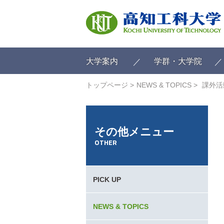
ク
リ
ッ
ク
で
メ
大学案内
学群・大学院
イ
ン
トップページ
NEWS & TOPICS
課外活
コ
ン
テ
ン
その他メニュー
ツ
OTHER
へ
ク
リ
ッ
PICK UP
ク
で
フ
NEWS & TOPICS
ッ