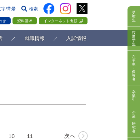
文字/背景
検索
受
験
生
わせ
資料請求
インターネット出願
院
進
活
就職情報
入試情報
学
生
在
学
生
・
保
護
者
卒
業
生
企
業
・
研
究
者
次へ
10
11