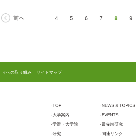
前へ
4
5
6
7
8
9
ティへの取り組み
サイトマップ
TOP
NEWS & TOPICS
大学案内
EVENTS
学群・
大学院
最先端研究
研究
関連リンク