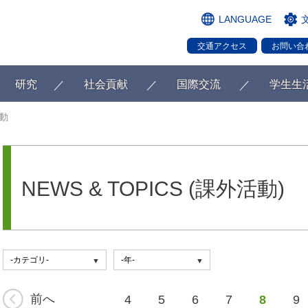
LANGUAGE
交通アクセス
お問い合
研究
社会貢献
国際交流
学生生
動
NEWS & TOPICS (課外活動)
前へ
4
5
6
7
8
9