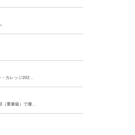
祭へ
・カレッジ202…
部（重量級）で優…