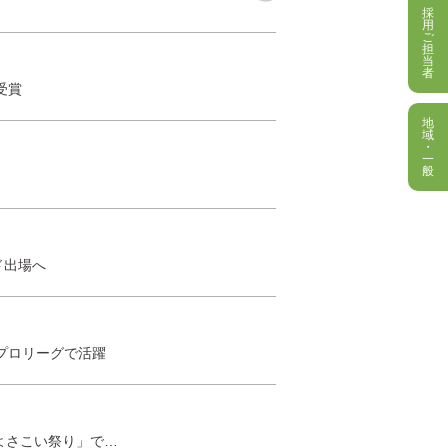
採
用
ご
担
当
者
受賞
地
域
・
一
般
ド出場へ
プロリーグで活躍
よさこい祭り」で…