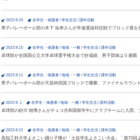
2023.9.20
在学生・保護者
/
学生生活
/
課外活動
男子バレーボール部の木下 祐寿さんが学連選抜対抗戦でブロック賞を
2023.9.15
在学生・保護者
/
地域・一般
/
学生生活
/
課外活動
卓球部が全国国公立大学卓球選手権大会で好成績、男子団体は５連覇
2023.9.11
在学生・保護者
/
地域・一般
/
学生生活
/
課外活動
男子バレーボール部が天皇杯四国ブロックで優勝、ファイナルラウン
2023.9. 1
在学生・保護者
/
地域・一般
/
学生生活
/
課外活動
卓球部の砂川 朝博さんがチェコ共和国留学中にクラブチームに入団、
2023.8.22
在学生・保護者
/
地域・一般
/
学生生活
/
課外活動
高知工科大学よさこい踊り子隊が「土佐学生よさこい大会」「第70回