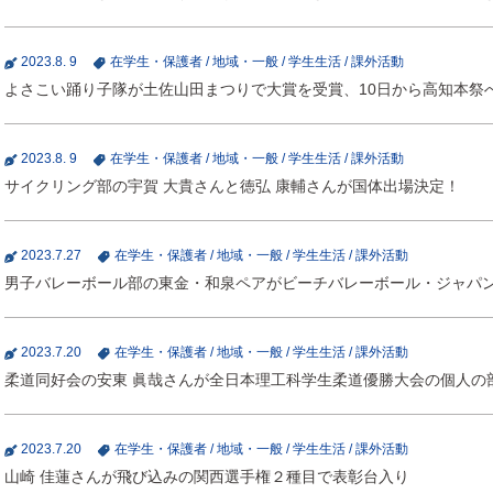
2023.8. 9
在学生・保護者
/
地域・一般
/
学生生活
/
課外活動
よさこい踊り子隊が土佐山田まつりで大賞を受賞、10日から高知本
2023.8. 9
在学生・保護者
/
地域・一般
/
学生生活
/
課外活動
サイクリング部の宇賀 大貴さんと徳弘 康輔さんが国体出場決定！
2023.7.27
在学生・保護者
/
地域・一般
/
学生生活
/
課外活動
男子バレーボール部の東金・和泉ペアがビーチバレーボール・ジャパン
2023.7.20
在学生・保護者
/
地域・一般
/
学生生活
/
課外活動
柔道同好会の安東 眞哉さんが全日本理工科学生柔道優勝大会の個人の
2023.7.20
在学生・保護者
/
地域・一般
/
学生生活
/
課外活動
山崎 佳蓮さんが飛び込みの関西選手権２種目で表彰台入り