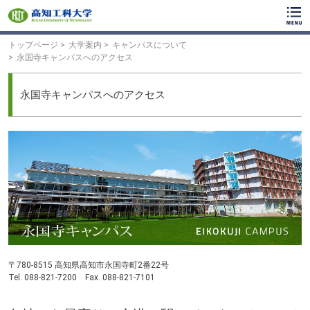
ク
リ
ッ
ク
トップページ
大学案内
キャンパスについて
で
永国寺キャンパスへのアクセス
メ
イ
ン
永国寺キャンパスへのアクセス
コ
ン
テ
ン
ツ
へ
ク
リ
ッ
ク
で
フ
ッ
〒
780-8515
高知県高知市永国寺町2番22号
タ
Tel.
088-821-7200
Fax.
088-821-7101
ー
コ
ン