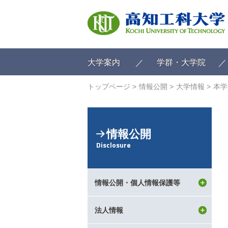
ク
リ
ッ
ク
で
メ
大学案内
学群・大学院
イ
ン
トップページ
情報公開
大学情報
本学
コ
ン
テ
ン
情報公開
ツ
Disclosure
へ
ク
リ
ッ
情報公開・個人情報保護等
ク
で
フ
法人情報
ッ