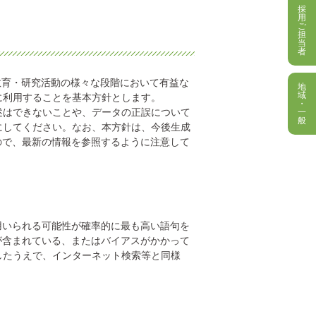
採
用
ご
担
当
者
教育・研究活動の様々な段階において有益な
地
域
に利用することを基本方針とします。
・
はできないことや、データの正誤について
一
般
にしてください。なお、本方針は、今後生成
ので、最新の情報を参照するように注意して
用いられる可能性が確率的に最も高い語句を
が含まれている、またはバイアスがかかって
したうえで、インターネット検索等と同様