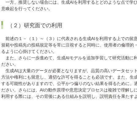
一方、推奨しない場合には、生成AIを利用するとどのような点で学
意喚起を行ってください。
（２）研究面での利用
前述の１－（１）～（３）に代表される生成AIを利用する上での留
規範や投稿先の投稿規定等を常に注視すると同時に、使用者の倫理的
るように心掛けてください。
また、さらに一歩進めて、生成AIモデルを追加学習して研究活動に
ださい。
生成AIは大量のデータが必要となりますが、品質の高いデータセッ
方法や権利にも留意し、適切な許可を得ることも必須です。また、生成
する可能性がありますので、公平かつ偏りのない結果を得るために、
ださい。さらには、AIの動作原理や意思決定プロセスは複雑で理解しに
利用する際には、その背後にある仕組みを説明し、説明責任を果たす