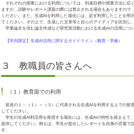
それぞれの授業における利用については、到達目標や授業方法に応じ
ますが、試験やレポート課題の際には禁止される場合もありますので
ください。また、生成AIを利用した場合には、必ず利用したことを明示
てください。その上で、生成した文章等と自らのアイディアを区別し
卒業論文を含む論文作成など研究室活動における生成AIの活用につ
【学内限定】生成AI活用に関するガイドライン（教育・学修）
３ 教職員の皆さんへ
（１）教育面での利用
前述の１－（１）～（３）に代表される生成AIを利用する上での留
してください。
学生の生成AI利活用を推奨する場合には、生成AIの特性を踏まえて
提供してください。例えば、学生が提出したレポートを自身の言葉で
す。