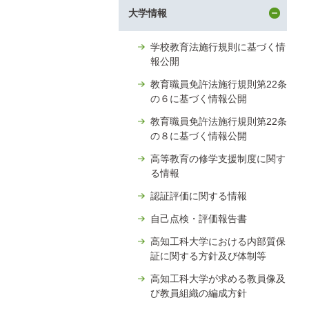
タ
大学情報
ー
コ
ン
学校教育法施行規則に基づく情
テ
報公開
ン
教育職員免許法施行規則第22条
ツ
の６に基づく情報公開
へ
教育職員免許法施行規則第22条
の８に基づく情報公開
高等教育の修学支援制度に関す
る情報
認証評価に関する情報
自己点検・評価報告書
高知工科大学における内部質保
証に関する方針及び体制等
高知工科大学が求める教員像及
び教員組織の編成方針