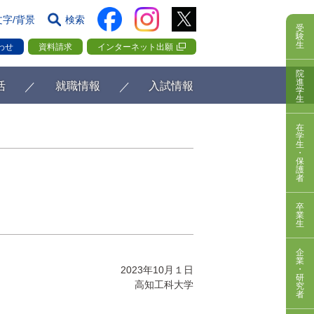
文字/背景
検索
受
験
生
わせ
資料請求
インターネット出願
院
進
活
就職情報
入試情報
学
生
在
学
生
・
保
護
者
卒
業
生
企
業
2023年10月１日
・
研
高知工科大学
究
者