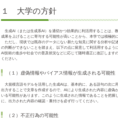
１ 大学の方針
生成AI（または生成系AI）を適切かつ効果的に利活用することは、
成果を上げることに寄与する可能性が高いことから、本学では積極的
ただし、現状では既存のデータにない新たな知見に関する分析や記述
の判断ができないことを踏まえ、以下の点に留意して利活用するよう
AI技術の進歩や社会での普及状況などに応じて随時適正に改訂します
ください。
（１）虚偽情報やバイアス情報が生成される可能性
大規模言語モデルを活用した生成AIは、基本的に、ある語句の次に
出力することで文章を作成するので、AIにより生成された内容に虚偽
いる可能性があります。このように生成された情報であることを把握
に、出力された内容の確認・裏付けを必ず行ってください。
（２）不正行為の可能性