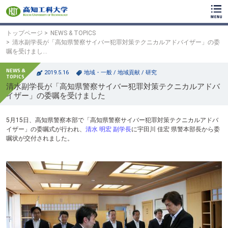
ク
リ
ッ
ク
トップページ
NEWS & TOPICS
で
清水副学長が「高知県警察サイバー犯罪対策テクニカルアドバイザー」の委
メ
嘱を受けまし…
イ
ン
2019.5.16
地域・一般
/
地域貢献
/
研究
コ
清水副学長が「高知県警察サイバー犯罪対策テクニカルアドバ
ン
イザー」の委嘱を受けました
テ
ン
ツ
5月15日、高知県警察本部で「高知県警察サイバー犯罪対策テクニカルアドバ
へ
イザー」の委嘱式が行われ、
清水 明宏 副学長
に宇田川 佳宏 県警本部長から委
ク
嘱状が交付されました。
リ
ッ
ク
で
フ
ッ
タ
ー
コ
ン