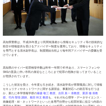
テ
ン
ツ
へ
高知県警察は、平成26年度より民間有識者から情報セキュリティ等の技術的な
助言や情報提供を受けるアドバイザー制度を運用しており、情報セキュリティ
を専門とする清水副学長は、制度開始当初より毎年同アドバイザーの委嘱を受
けています。
高知県のサイバー犯罪検挙件数は昨年一年間で41件あり、スマートフォンや
SNSの普及に伴い市民の身近なところにまで犯罪の危険が迫ってきていること
が危惧されています。
こうした状況を受け、今年度も引き続き、清水副学長が県警職員に対して情報
セキュリティやネットワークに関する講習会、事案対応への助言等を行うほ
か、新たに本学情報学群の
篠森 敬三 教授
、
吉田 真一 准教授
、
栗原 徹 准教
授
、
竹内 聖悟 講師
、
敷田 幹文 教授
も、それぞれ心理学・データサイエンス・
画像処理・AI・ネットワークといった各専門分野から犯罪対策に役立つ内容の