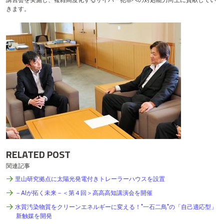
講習会を実施し、複雑高度化するサイバー犯罪への対処能力向上に貢献してい
きます。
RELATED POST
関連記事
里山研究拠点に太陽光発電付きトレーラーハウスを設置
－AIが拓く未来－＜第４回＞高高高知講演会を開催
水質汚染物質をクリーンエネルギーに変える！"一石二鳥"の「自己適応型」
新触媒を開発