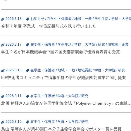
2026.3.18
お知らせ
/
在学生・保護者
/
地域・一般
/
学生生活
/
学群・大学
令和７年度 卒業式・学位記授与式を執り行いました
2026.3.17
在学生・保護者
/
学生生活
/
学群・大学院
/
研究
/
研究者・企業
学生２名が日本機械学会中国四国支部講演会で優秀発表賞を受賞
2026.3.13
在学生・保護者
/
地域・一般
/
地域貢献
/
学群・大学院
/
研究
IoP技術者コミュニティで情報学群の学生が施設園芸農業に関し提案
2026.3.11
在学生・保護者
/
学群・大学院
/
研究
北川 祐輝さんの論文が英国学術論文誌「Polymer Chemistry」の表紙
2026.3.10
在学生・保護者
/
学群・大学院
/
研究
鳥山 竜暉さんが第48回日本分子生物学会年会でポスター賞を受賞