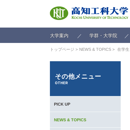
ク
リ
ッ
ク
で
メ
大学案内
学群・大学院
イ
ン
トップページ
NEWS & TOPICS
在学生
コ
ン
テ
ン
その他メニュー
ツ
OTHER
へ
ク
リ
ッ
PICK UP
ク
で
フ
NEWS & TOPICS
ッ