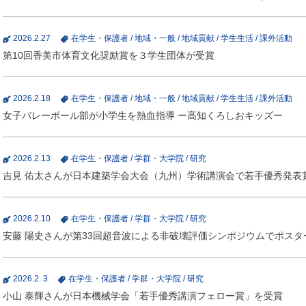
2026.2.27
在学生・保護者
/
地域・一般
/
地域貢献
/
学生生活
/
課外活動
第10回香美市体育文化奨励賞を３学生団体が受賞
2026.2.18
在学生・保護者
/
地域・一般
/
地域貢献
/
学生生活
/
課外活動
女子バレーボール部が小学生を熱血指導 ー高知くろしおキッズー
2026.2.13
在学生・保護者
/
学群・大学院
/
研究
吉見 佑太さんが日本建築学会大会（九州）学術講演会で若手優秀発表
2026.2.10
在学生・保護者
/
学群・大学院
/
研究
安藤 陽史さんが第33回超音波による非破壊評価シンポジウムでポスタ
2026.2. 3
在学生・保護者
/
学群・大学院
/
研究
小山 泰輝さんが日本機械学会「若手優秀講演フェロー賞」を受賞