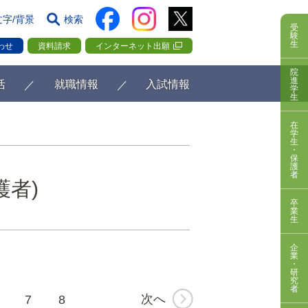
文字/背景
検索
受
験
生
わせ
資料請求
インターネット出願
院
進
活
就職情報
入試情報
学
生
在
学
生
・
保
護
者
護者)
卒
業
生
企
業
・
研
究
者
次へ
7
8