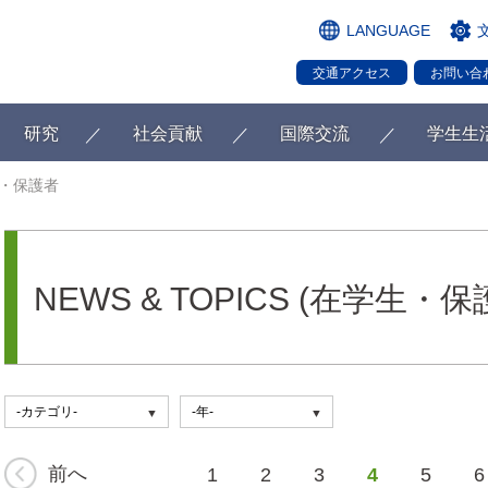
LANGUAGE
交通アクセス
お問い合
研究
社会貢献
国際交流
学生生
・保護者
NEWS & TOPICS (在学生・保
前へ
1
2
3
4
5
6