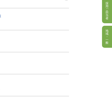
採
用
ご
担
当
院
者
地
域
・
一
般
…