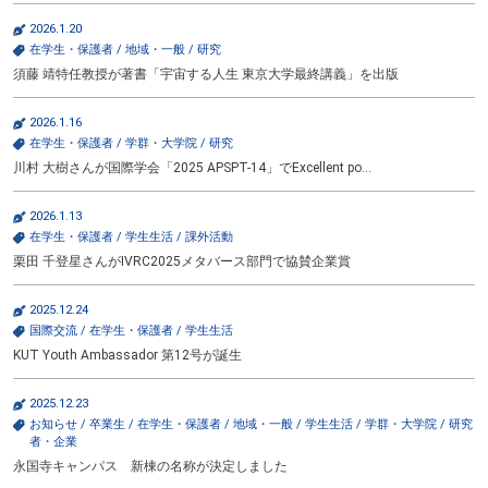
テ
2026.1.20
ン
在学生・保護者
/
地域・一般
/
研究
ツ
へ
須藤 靖特任教授が著書「宇宙する人生 東京大学最終講義」を出版
2026.1.16
在学生・保護者
/
学群・大学院
/
研究
川村 大樹さんが国際学会「2025 APSPT-14」でExcellent po…
2026.1.13
在学生・保護者
/
学生生活
/
課外活動
栗田 千登星さんがIVRC2025メタバース部門で協賛企業賞
2025.12.24
国際交流
/
在学生・保護者
/
学生生活
KUT Youth Ambassador 第12号が誕生
2025.12.23
お知らせ
/
卒業生
/
在学生・保護者
/
地域・一般
/
学生生活
/
学群・大学院
/
研究
者・企業
永国寺キャンパス 新棟の名称が決定しました