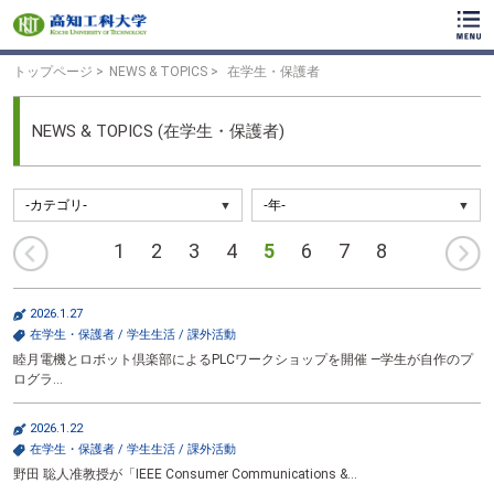
ク
リ
ッ
ク
トップページ
NEWS & TOPICS
在学生・保護者
で
メ
イ
NEWS & TOPICS (在学生・保護者)
ン
コ
ン
テ
ン
前
1
2
3
4
5
6
7
8
ツ
へ
へ
ク
リ
2026.1.27
ッ
在学生・保護者
/
学生生活
/
課外活動
ク
睦月電機とロボット倶楽部によるPLCワークショップを開催 ―学生が自作のプ
で
ログラ…
フ
ッ
タ
2026.1.22
ー
在学生・保護者
/
学生生活
/
課外活動
コ
野田 聡人准教授が「IEEE Consumer Communications &…
ン