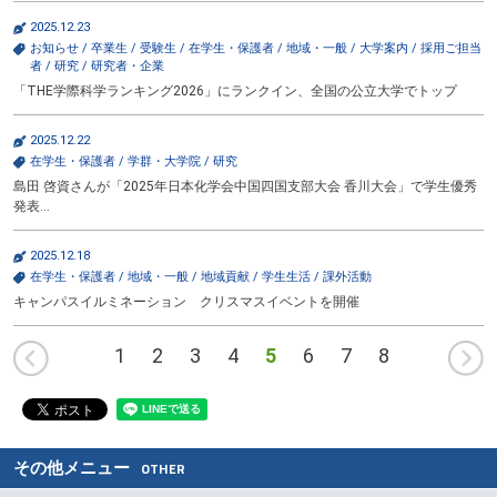
2025.12.23
お知らせ
/
卒業生
/
受験生
/
在学生・保護者
/
地域・一般
/
大学案内
/
採用ご担当
者
/
研究
/
研究者・企業
「THE学際科学ランキング2026」にランクイン、全国の公立大学でトップ
2025.12.22
在学生・保護者
/
学群・大学院
/
研究
島田 啓資さんが「2025年日本化学会中国四国支部大会 香川大会」で学生優秀
発表…
2025.12.18
在学生・保護者
/
地域・一般
/
地域貢献
/
学生生活
/
課外活動
キャンパスイルミネーション クリスマスイベントを開催
前
1
2
3
4
5
6
7
8
へ
その他メニュー
OTHER