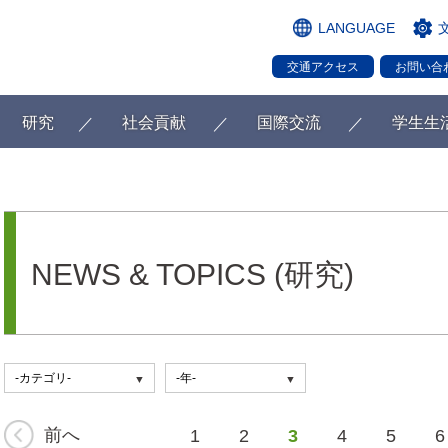
LANGUAGE
交通アクセス
お問い合
研究
社会貢献
国際交流
学生生
NEWS & TOPICS (研究)
前へ
1
2
3
4
5
6