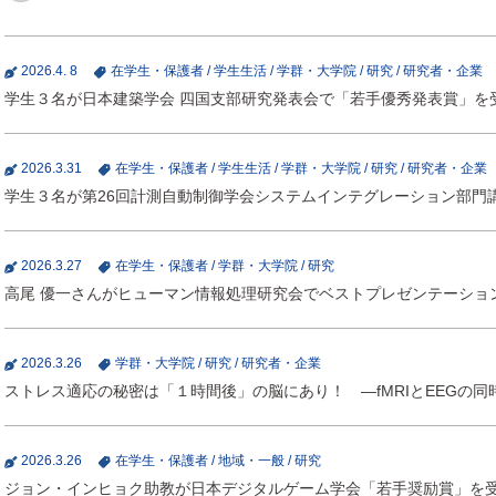
2026.4. 8
在学生・保護者
/
学生生活
/
学群・大学院
/
研究
/
研究者・企業
学生３名が日本建築学会 四国支部研究発表会で「若手優秀発表賞」を
2026.3.31
在学生・保護者
/
学生生活
/
学群・大学院
/
研究
/
研究者・企業
学生３名が第26回計測自動制御学会システムインテグレーション部門
2026.3.27
在学生・保護者
/
学群・大学院
/
研究
高尾 優一さんがヒューマン情報処理研究会でベストプレゼンテーショ
2026.3.26
学群・大学院
/
研究
/
研究者・企業
ストレス適応の秘密は「１時間後」の脳にあり！ ―fMRIとEEGの同
2026.3.26
在学生・保護者
/
地域・一般
/
研究
ジョン・インヒョク助教が日本デジタルゲーム学会「若手奨励賞」を