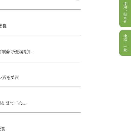
採
用
ご
担
当
者
受賞
地
域
・
一
般
講演会で優秀講演…
ン賞を受賞
時計測で「心…
受賞