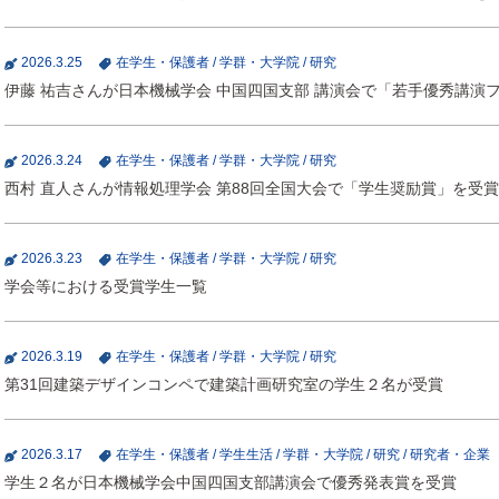
2026.3.25
在学生・保護者
/
学群・大学院
/
研究
伊藤 祐吉さんが日本機械学会 中国四国支部 講演会で「若手優秀講演
2026.3.24
在学生・保護者
/
学群・大学院
/
研究
西村 直人さんが情報処理学会 第88回全国大会で「学生奨励賞」を受賞
2026.3.23
在学生・保護者
/
学群・大学院
/
研究
学会等における受賞学生一覧
2026.3.19
在学生・保護者
/
学群・大学院
/
研究
第31回建築デザインコンペで建築計画研究室の学生２名が受賞
2026.3.17
在学生・保護者
/
学生生活
/
学群・大学院
/
研究
/
研究者・企業
学生２名が日本機械学会中国四国支部講演会で優秀発表賞を受賞