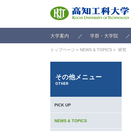
ク
リ
ッ
ク
で
メ
大学案内
学群・大学院
イ
ン
トップページ
NEWS & TOPICS
研究
コ
ン
テ
ン
その他メニュー
ツ
OTHER
へ
ク
リ
ッ
PICK UP
ク
で
フ
NEWS & TOPICS
ッ