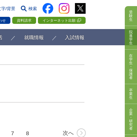
文字/背景
検索
受
験
生
わせ
資料請求
インターネット出願
院
進
活
就職情報
入試情報
学
生
在
学
生
・
保
護
者
卒
業
生
企
業
・
研
究
者
次へ
7
8