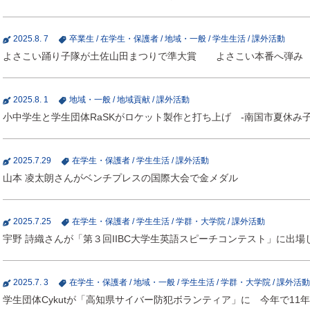
2025.8. 7
卒業生
/
在学生・保護者
/
地域・一般
/
学生生活
/
課外活動
よさこい踊り子隊が土佐山田まつりで準大賞 よさこい本番へ弾み
2025.8. 1
地域・一般
/
地域貢献
/
課外活動
小中学生と学生団体RaSKがロケット製作と打ち上げ -南国市夏休み子
2025.7.29
在学生・保護者
/
学生生活
/
課外活動
山本 凌太朗さんがベンチプレスの国際大会で金メダル
2025.7.25
在学生・保護者
/
学生生活
/
学群・大学院
/
課外活動
宇野 詩織さんが「第３回IIBC大学生英語スピーチコンテスト」に出場
2025.7. 3
在学生・保護者
/
地域・一般
/
学生生活
/
学群・大学院
/
課外活動
学生団体Cykutが「高知県サイバー防犯ボランティア」に 今年で11