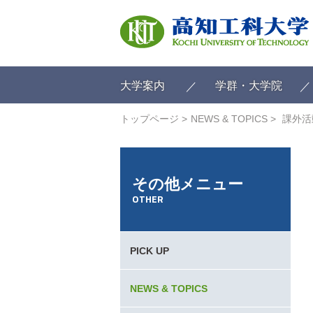
ク
リ
ッ
ク
で
メ
大学案内
学群・大学院
イ
ン
トップページ
NEWS & TOPICS
課外活
コ
ン
テ
ン
その他メニュー
ツ
OTHER
へ
ク
リ
ッ
PICK UP
ク
で
フ
NEWS & TOPICS
ッ