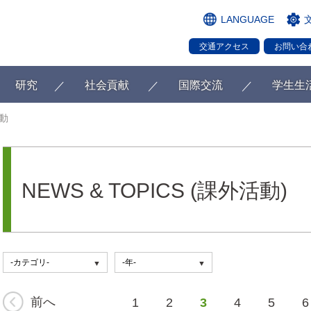
LANGUAGE
交通アクセス
お問い合
研究
社会貢献
国際交流
学生生
動
NEWS & TOPICS (課外活動)
前へ
1
2
3
4
5
6