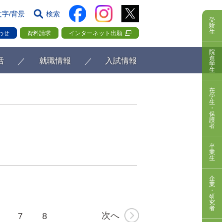
文字/背景
検索
受
験
生
わせ
資料請求
インターネット出願
院
進
活
就職情報
入試情報
学
生
在
学
生
・
保
護
者
卒
業
生
企
業
・
研
究
者
次へ
7
8