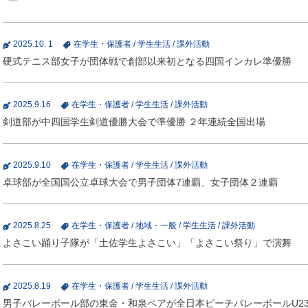
2025.10. 1
在学生・保護者
/
学生生活
/
課外活動
硬式テニス部女子が団体戦で創部以来初となる四国インカレ準優勝
2025.9.16
在学生・保護者
/
学生生活
/
課外活動
剣道部が中四国学生剣道優勝大会で準優勝 ２年連続全国出場
2025.9.10
在学生・保護者
/
学生生活
/
課外活動
卓球部が全国国公立卓球大会で男子団体7連覇、女子団体２連覇
2025.8.25
在学生・保護者
/
地域・一般
/
学生生活
/
課外活動
よさこい踊り子隊が「土佐学生よさこい」「よさこい祭り」で演舞
2025.8.19
在学生・保護者
/
学生生活
/
課外活動
男子バレーボール部の東金・和泉ペアが全日本ビーチバレーボールU2