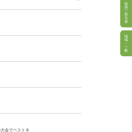
採
用
ご
担
当
者
地
域
・
一
般
3大会でベスト８