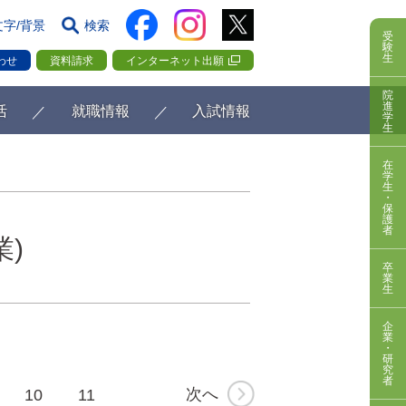
文字/背景
検索
受
験
生
わせ
資料請求
インターネット出願
院
進
活
就職情報
入試情報
学
生
在
学
生
・
保
護
者
業)
卒
業
生
企
業
・
研
究
者
次へ
10
11