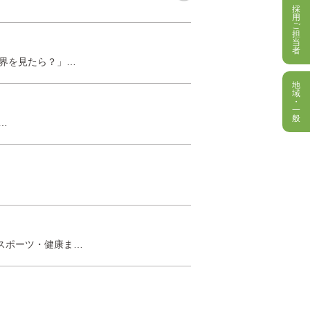
採
用
ご
担
当
者
世界を見たら？」…
地
域
・
一
般
…
スポーツ・健康ま…