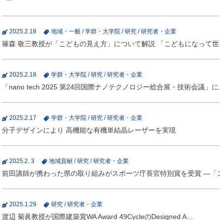
2025.2.18
地域・一般
/
学群・大学院
/
研究
/
研究者・企業
篠森 敬三教授が「こどもの見え方」について解説 「こどもになって
2025.2.18
学群・大学院
/
研究
/
研究者・企業
「nano tech 2025 第24回国際ナノテクノロジー総合展・技術会議」に
2025.2.17
学群・大学院
/
研究
/
研究者・企業
分子デザインにより 高機能な有機単結晶レーザーを実現
2025.2. 3
地域貢献
/
研究
/
研究者・企業
前田講師が携わった県の取り組みがスポーツ庁長官特別賞を受賞 ―「
2025.1.29
研究
/
研究者・企業
渡辺 菊眞教授が国際建築賞WA Award 49CycleのDesigned A…