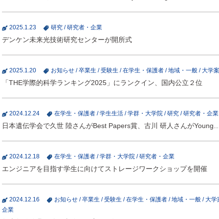
2025.1.23
研究
/
研究者・企業
デンケン未来光技術研究センターが開所式
2025.1.20
お知らせ
/
卒業生
/
受験生
/
在学生・保護者
/
地域・一般
/
大学
「THE学際的科学ランキング2025」にランクイン、国内公立２位
2024.12.24
在学生・保護者
/
学生生活
/
学群・大学院
/
研究
/
研究者・企業
日本遺伝学会で久世 陸さんがBest Papers賞、古川 研人さんがYoung
2024.12.18
在学生・保護者
/
学群・大学院
/
研究者・企業
エンジニアを目指す学生に向けてストレージワークショップを開催
2024.12.16
お知らせ
/
卒業生
/
受験生
/
在学生・保護者
/
地域・一般
/
大学
企業