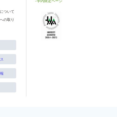
学内限定ページ
について
への取り
ス
報