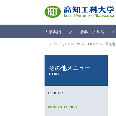
ク
リ
ッ
ク
で
メ
大学案内
学群・大学院
イ
ン
トップページ
NEWS & TOPICS
研究者
コ
ン
テ
ン
その他メニュー
ツ
OTHER
へ
ク
リ
ッ
PICK UP
ク
で
フ
NEWS & TOPICS
ッ