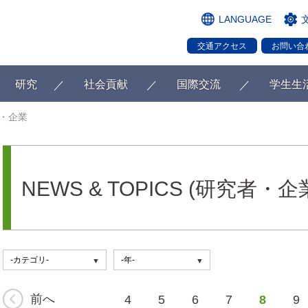
LANGUAGE
交通アクセス
お問い合
研究
社会貢献
国際交流
学生生
・企業
NEWS & TOPICS (研究者・企
前へ
4
5
6
7
8
9