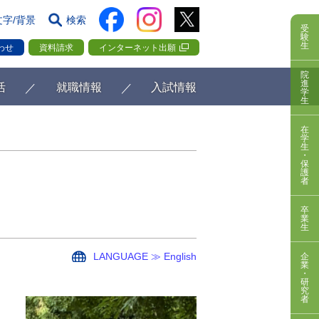
文字/背景
検索
受
験
生
わせ
資料請求
インターネット出願
院
進
活
就職情報
入試情報
学
生
在
学
生
・
保
護
者
卒
業
生
LANGUAGE ≫ English
企
業
・
研
究
者