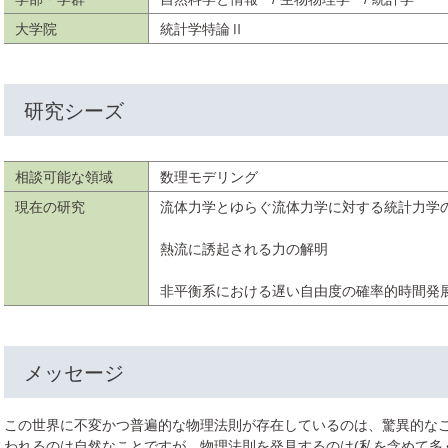
大学院
統計学特論Ⅱ
研究シーズ
相談可能な領域
数理モデリング
現在の研究
流体力学とゆらぐ流体力学に対する統計力学
熱流に誘起される力の解明
非平衡系における遅い自由度の確率的時間発
メッセージ
この世界に不変かつ普遍的な物理法則が存在しているのは、驚異的な
われるのは自然なことですが、物理法則を発見するのは(私を含めて多