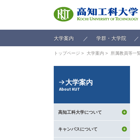
ク
リ
ッ
ク
で
メ
大学案内
学群・大学院
イ
ン
トップページ
大学案内
所属教員等一
コ
ン
テ
ン
大学案内
ツ
About KUT
へ
ク
リ
ッ
高知工科大学について
ク
で
フ
キャンパスについて
ッ