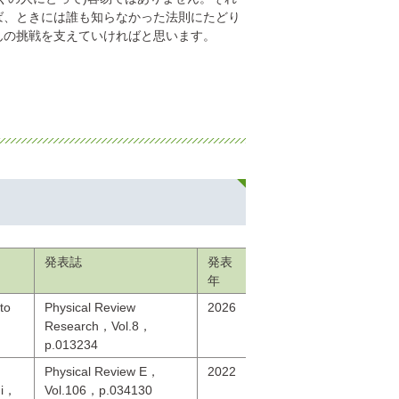
ば、ときには誰も知らなかった法則にたどり
んの挑戦を支えていければと思います。
発表誌
発表
年
to
Physical Review
2026
Research，Vol.8，
p.013234
Physical Review E，
2022
mi，
Vol.106，p.034130