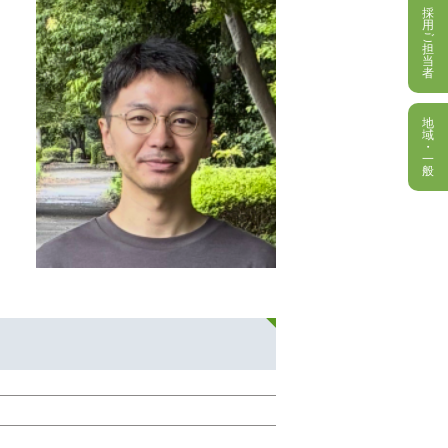
採
用
ご
担
当
者
地
域
・
一
般