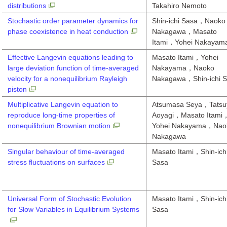
distributions
Takahiro Nemoto
Stochastic order parameter dynamics for
Shin-ichi Sasa，Naoko
phase coexistence in heat conduction
Nakagawa，Masato
Itami，Yohei Nakayam
Effective Langevin equations leading to
Masato Itami，Yohei
large deviation function of time-averaged
Nakayama，Naoko
velocity for a nonequilibrium Rayleigh
Nakagawa，Shin-ichi 
piston
Multiplicative Langevin equation to
Atsumasa Seya，Tatsu
reproduce long-time properties of
Aoyagi，Masato Itami
nonequilibrium Brownian motion
Yohei Nakayama，Nao
Nakagawa
Singular behaviour of time-averaged
Masato Itami，Shin-ich
stress fluctuations on surfaces
Sasa
Universal Form of Stochastic Evolution
Masato Itami，Shin-ich
for Slow Variables in Equilibrium Systems
Sasa