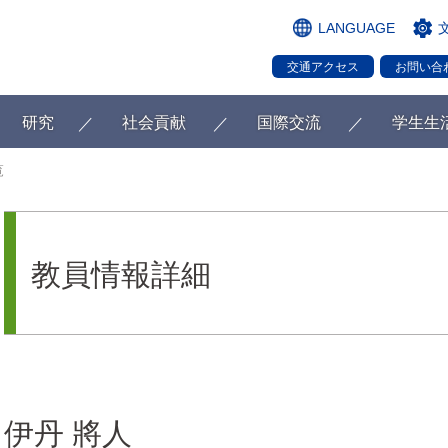
LANGUAGE
交通アクセス
お問い合
研究
社会貢献
国際交流
学生生
覧
教員情報詳細
伊丹 將人