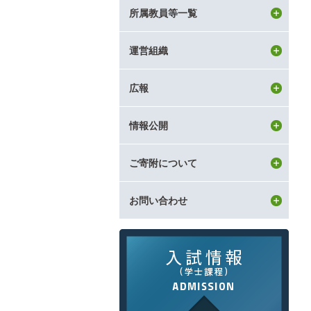
タ
所属教員等一覧
ー
コ
ン
運営組織
テ
ン
広報
ツ
へ
情報公開
ご寄附について
お問い合わせ