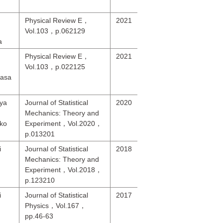
Physical Review E，
2021
Vol.103，p.062129
a
Physical Review E，
2021
Vol.103，p.022125
Sasa
ya
Journal of Statistical
2020
，
Mechanics: Theory and
ko
Experiment，Vol.2020，
p.013201
i
Journal of Statistical
2018
Mechanics: Theory and
Experiment，Vol.2018，
p.123210
i
Journal of Statistical
2017
Physics，Vol.167，
pp.46-63