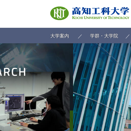
ク
リ
ッ
ク
で
メ
大学案内
学群・大学院
イ
ン
コ
ン
テ
ン
ツ
へ
ク
リ
ッ
ク
で
フ
ッ