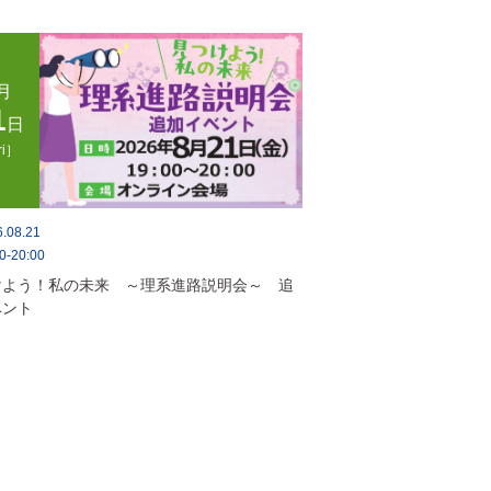
月
1
日
ri］
.08.21
0-20:00
けよう！私の未来 ～理系進路説明会～ 追
ベント