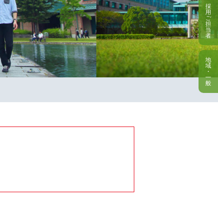
採
用
ご
担
当
者
地
域
・
一
般