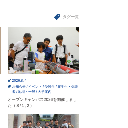
タグ一覧
2026.8. 4
お知らせ
/
イベント
/
受験生
/
在学生・保護
者
/
地域・一般
/
大学案内
オープンキャンパス2026を開催しまし
た（８/１,２）