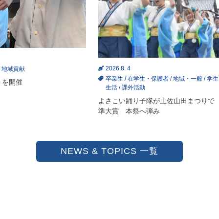
2026.8. 4
/
地域貢献
卒業生
/
在学生・保護者
/
地域・一般
/
学生
トを開催
生活
/
課外活動
よさこい踊り子隊が土佐山田まつりで
準大賞 本祭へ弾み
NEWS & TOPICS 一覧