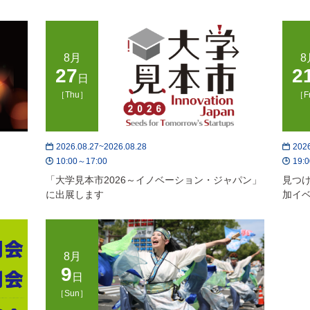
8月
8
27
2
日
［Thu］
［F
2026.08.27~2026.08.28
2026
10:00～17:00
19:0
「大学見本市2026～イノベーション・ジャパン」
見つ
に出展します
加イ
8月
9
日
［Sun］