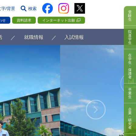
文字/背景
検索
受
験
生
わせ
資料請求
インターネット出願
院
進
活
就職情報
入試情報
学
生
在
学
生
・
保
護
者
卒
業
生
企
業
・
研
究
者