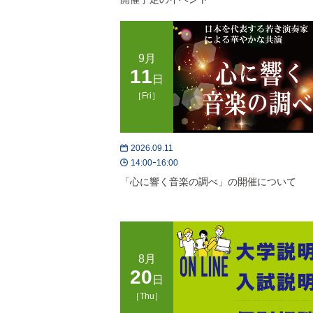
9月
11
日
［Fri］
2026.09.11
14:00ｰ16:00
「心に響く音楽の調べ」の開催について
8月
20
日
［Thu］