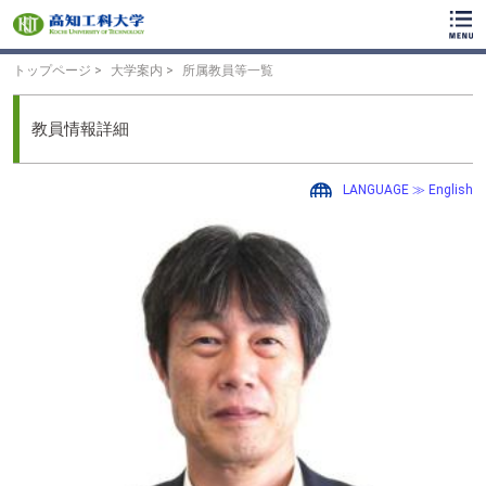
ク
リ
ッ
ク
トップページ
大学案内
所属教員等一覧
で
メ
イ
教員情報詳細
ン
コ
ン
LANGUAGE ≫ English
テ
ン
ツ
へ
ク
リ
ッ
ク
で
フ
ッ
タ
ー
コ
ン