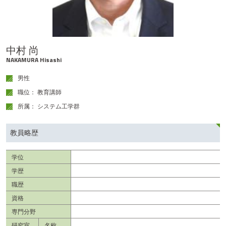
テ
ン
ツ
へ
中村 尚
NAKAMURA Hisashi
男性
職位： 教育講師
所属： システム工学群
教員略歴
学位
学歴
職歴
資格
専門分野
研究室
名称