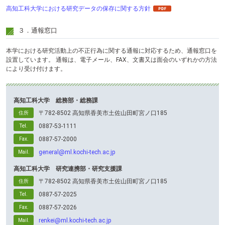
高知工科大学における研究データの保存に関する方針
３．通報窓口
本学における研究活動上の不正行為に関する通報に対応するため、通報窓口を
設置しています。 通報は、電子メール、FAX、文書又は面会のいずれかの方法
により受け付けます。
高知工科大学 総務部・総務課
〒782-8502 高知県香美市土佐山田町宮ノ口185
住所
0887-53-1111
Tel.
0887-57-2000
Fax.
general@ml.kochi-tech.ac.jp
Mail.
高知工科大学 研究連携部・研究支援課
〒782-8502 高知県香美市土佐山田町宮ノ口185
住所
0887-57-2025
Tel.
0887-57-2026
Fax.
renkei@ml.kochi-tech.ac.jp
Mail.