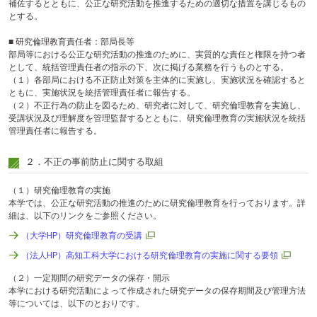
補佐するとともに、公正な研究活動を推進するための適切な措置を講じるもの
テ
とする。
ン
ツ
■ 研究倫理教育責任者：部局長等
へ
部局等における公正な研究活動の推進のために、実質的な責任と権限を持つ者
として、統括管理責任者の指示の下、次に掲げる業務を行うものとする。
（１）各部局における不正防止対策を主体的に実施し、実施状況を確認すると
ともに、実施状況を統括管理責任者に報告する。
（２）不正行為の防止を図るため、研究者に対して、研究倫理教育を実施し、
受講状況及び理解度を管理監督するとともに、研究倫理教育の実施状況を統括
管理責任者に報告する。
２．不正の事前防止に関する取組
（１）研究倫理教育の実施
本学では、公正な研究活動の推進のために研究倫理教育を行っております。詳
細は、以下のリンクをご参照ください。
（大学HP）研究倫理教育の受講
（法人HP）高知工科大学における研究倫理教育の実施に関する要領
（２）一定期間の研究データの保存・開示
本学における研究活動によって作成された研究データの保存期間及び管理方法
等については、以下のとおりです。