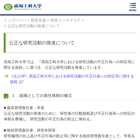
ク
リ
ッ
ク
トップページ
研究支援
研究インテグリティ
で
公正な研究活動の推進について
メ
イ
ン
公正な研究活動の推進について
コ
ン
テ
高知工科大学では、『高知工科大学における研究活動の不正行為への対応等に
ン
関する規程』に基づき、公正な研究活動を推進しています。
ツ
へ
（法人HP）高知工科大学における研究活動の不正行為への対応等に関する
ク
規程
リ
ッ
１．組織としての責任体制の確立
ク
で
■ 最高管理責任者：学長
フ
公正な研究活動の推進のために、研究者の行動規範及び不正行為等への対応の
ッ
体制を整備し、研究活動の不正行為の防止に努める。
タ
ー
■ 統括管理責任者：研究本部長
コ
研究倫理の向上及び不正行為の防止等に関する統括管理責任者として、学長を
ン