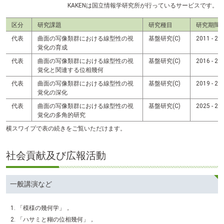
KAKENは国立情報学研究所が行っているサービスです。
区分
研究課題
研究種目
研究期間
代表
曲面の写像類群における線型性の視
基盤研究(C)
2011 - 20
覚化の育成
代表
曲面の写像類群における線型性の視
基盤研究(C)
2016 - 20
覚化と関連する位相幾何
代表
曲面の写像類群における線型性の視
基盤研究(C)
2019 - 20
覚化の深化
代表
曲面の写像類群における線型性の視
基盤研究(C)
2025 - 
覚化の多角的研究
横スワイプで表の続きをご覧いただけます。
社会貢献及び広報活動
一般講演など
「模様の幾何学」，
「ハサミと糊の位相幾何」，