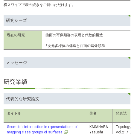
横スワイプで表の続きをご覧いただけます。
研究シーズ
現在の研究
曲面の写像類群の表現と代数的構造
3次元多様体の構造と曲面の写像類群
メッセージ
研究業績
代表的な研究論文
タイトル
著者
発表誌
Geometric intersection in representations of
KASAHARA
Topology a
mapping class groups of surfaces
Yasushi
Vol.217，p