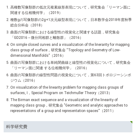
高種数写像類群の低次元複素線形表現について，研究集会「リーマン面に
関連する位相幾何学」（2019）
種数gの写像類群の2g+1次元線型表現について，日本数学会2018年度秋季
総合分科会（2018）
曲面の写像類群における線型性の視覚化と関連する話題，研究集会
「GD2016 -- 微分同相群と離散群」（2016）
On simple closed curves and a visualization of the linerarity for mapping
class group of surface，研究集会 “Topology and Geometry of Low-
dimensional Manifolds”（2016）
曲面の写像類群における単純閉曲線と線型性の視覚化について，研究集会
「リーマン面に関連 する位相幾何学」（2016）
曲面の写像類群の線型性問題の視覚化について，第63回トポロジーシンポ
ジウム（2016）
On visualization of the linearity problem for mapping class groups of
surfaces, I，Special Program on Teichmuller Theory（2013）
The Birman exact sequence and a visualization of the linearity of
mapping class group，研究集会 "Geometric and analytic approaches to
representations of a group and representation spaces''（2011）
科学研究費