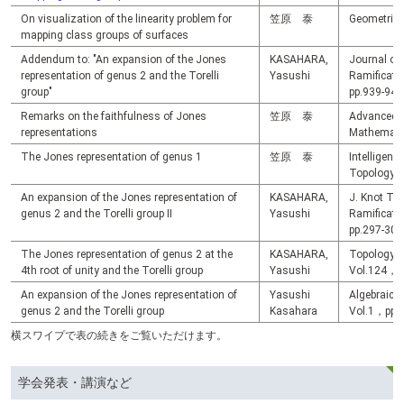
On visualization of the linearity problem for
笠原 泰
Geometriae
mapping class groups of surfaces
Addendum to: "An expansion of the Jones
KASAHARA,
Journal of
representation of genus 2 and the Torelli
Yasushi
Ramificat
group"
pp.939-941
Remarks on the faithfulness of Jones
笠原 泰
Advanced S
representations
Mathemati
The Jones representation of genus 1
笠原 泰
Intelligen
Topology 
An expansion of the Jones representation of
KASAHARA,
J. Knot The
genus 2 and the Torelli group II
Yasushi
Ramificat
pp.297-306
The Jones representation of genus 2 at the
KASAHARA,
Topology a
4th root of unity and the Torelli group
Yasushi
Vol.124，p
An expansion of the Jones representation of
Yasushi
Algebraic 
genus 2 and the Torelli group
Kasahara
Vol.1，pp.
横スワイプで表の続きをご覧いただけます。
学会発表・講演など