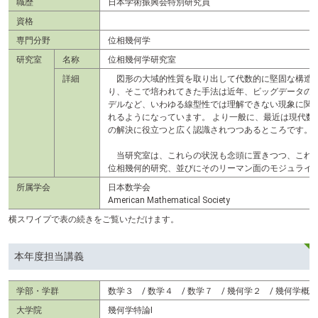
職歴
日本学術振興会特別研究員
テ
ン
資格
ツ
専門分野
位相幾何学
へ
研究室
名称
位相幾何学研究室
詳細
図形の大域的性質を取り出して代数的に堅固な構造と
り、そこで培われてきた手法は近年、ビッグデータの
デルなど、いわゆる線型性では理解できない現象に関
れるようになっています。 より一般に、最近は現代数
の解決に役立つと広く認識されつつあるところです。
当研究室は、これらの状況も念頭に置きつつ、これま
位相幾何的研究、並びにそのリーマン面のモジュライ
所属学会
日本数学会
American Mathematical Society
横スワイプで表の続きをご覧いただけます。
本年度担当講義
学部・学群
数学３ / 数学４ / 数学７ / 幾何学２ / 幾何学概論
大学院
幾何学特論Ⅰ