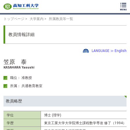
ク
リ
ッ
ク
トップページ
大学案内
所属教員等一覧
で
メ
イ
教員情報詳細
ン
コ
ン
LANGUAGE ≫ English
テ
ン
笠原 泰
ツ
KASAHARA Yasushi
へ
ク
職位： 准教授
リ
所属： 共通教育教室
ッ
ク
で
教員略歴
フ
ッ
タ
学位
博士 (理学)
ー
コ
学歴
東京工業大学大学院博士課程数学専攻 修了（1994）
ン