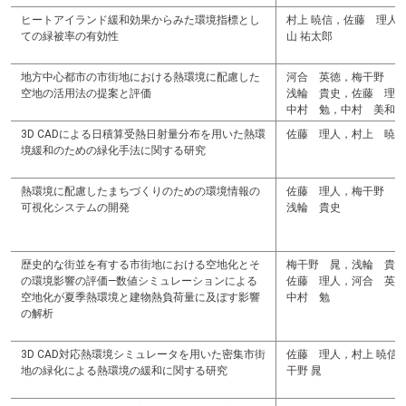
ヒートアイランド緩和効果からみた環境指標とし
村上 暁信，佐藤 理人
ての緑被率の有効性
山 祐太郎
地方中心都市の市街地における熱環境に配慮した
河合 英徳，梅干野 晁
空地の活用法の提案と評価
浅輪 貴史，佐藤 理人
中村 勉，中村 美和子
3D CADによる日積算受熱日射量分布を用いた熱環
佐藤 理人，村上 暁信
境緩和のための緑化手法に関する研究
熱環境に配慮したまちづくりのための環境情報の
佐藤 理人，梅干野 晁
可視化システムの開発
浅輪 貴史
歴史的な街並を有する市街地における空地化とそ
梅干野 晁，浅輪 貴史
の環境影響の評価—数値シミュレーションによる
佐藤 理人，河合 英徳
空地化が夏季熱環境と建物熱負荷量に及ぼす影響
中村 勉
の解析
3D CAD対応熱環境シミュレータを用いた密集市街
佐藤 理人，村上 暁信
地の緑化による熱環境の緩和に関する研究
干野 晁