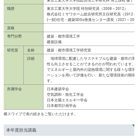
東京工業大学大学院総合理工学研究科 博士課程 修了（2
職歴
東京工業大学大学院 特別研究員（2008～2012）
株式会社ミサワホーム総合研究所主任研究員（2012～2
(一財)住宅・建築SDGs推進センター課長（2021～202
資格
専門分野
建築・都市環境工学
建築設備
研究室
名称
建築・都市環境工学研究室
詳細
地球環境に配慮したサステナブルな建築・都市の実現
性も向上させることができるのかが問われています。
でエネルギーと屋内外の温熱環境に関する様々な環境
ーションを用いて評価を行い、新たな環境技術の開発
す。
所属学会
日本建築学会
空気調和・衛生工学会
日本太陽エネルギー学会
日本都市計画学会
横スワイプで表の続きをご覧いただけます。
本年度担当講義