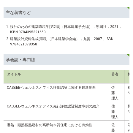
主な著書など
設計のための建築環境学[第2版]（日本建築学会編），彰国社，2021，
ISBN 9784395321650
建築設計資料集成[環境]（日本建築学会編），丸善，2007，ISBN
9784621078358
学会誌・専門誌
タイトル
著者
掲
CASBEE-ウェルネスオフィス評価認証に関する最新動向
佐
機関
藤
No
理人
CASBEE-ウェルネスオフィス先行評価認証制度事例の紹介
佐
機関
藤
No
理人
潜熱・顕熱蓄熱建材の高断熱木質住宅における有効性
佐
学
藤
Vo