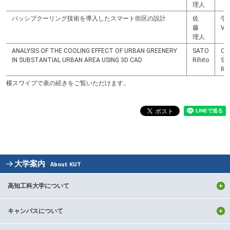
理人
パッシブクーリング技術を導入したスマート街区の設計
佐
学
藤
Vo
理人
ANALYSIS OF THE COOLING EFFECT OF URBAN GREENERY
SATO
CPI
IN SUBSTANTIAL URBAN AREA USING 3D CAD
Rihito
Sus
Reg
横スワイプで表の続きをご覧いただけます。
大学案内
About KUT
高知工科大学について
キャンパスについて