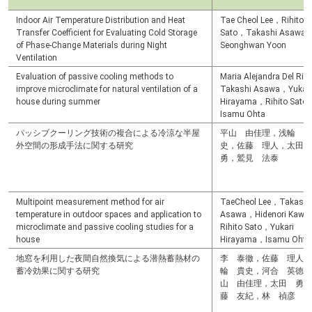
Indoor Air Temperature Distribution and Heat
Tae Cheol Lee，Rihito
Transfer Coefficient for Evaluating Cold Storage
Sato，Takashi Asawa
of Phase-Change Materials during Night
Seonghwan Yoon
Ventilation
Evaluation of passive cooling methods to
Maria Alejandra Del Ri
improve microclimate for natural ventilation of a
Takashi Asawa，Yukari
house during summer
Hirayama，Rihito Sato
Isamu Ohta
パッシブクーリング技術の複合による冷涼な半屋
平山 由佳理，浅輪 貴
外空間の形成手法に関する研究
史，佐藤 理人，太田
勇，鷲見 法泰
Multipoint measurement method for air
TaeCheol Lee，Takashi
temperature in outdoor spaces and application to
Asawa，Hidenori Kawa
microclimate and passive cooling studies for a
Rihito Sato，Yukari
house
Hirayama，Isamu Ohta
地窓を利用した夜間自然換気による潜熱蓄熱材の
李 泰徹，佐藤 理人，
蓄冷効果に関する研究
輪 貴史，河合 英徳，
山 由佳理，太田 勇，
藤 友紀，林 禎彦