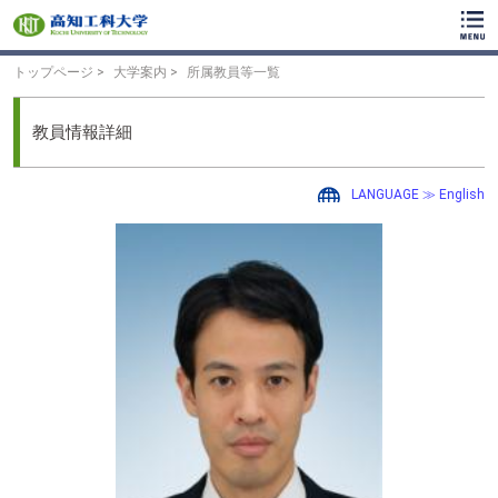
ク
リ
ッ
ク
トップページ
大学案内
所属教員等一覧
で
メ
イ
教員情報詳細
ン
コ
ン
LANGUAGE ≫ English
テ
ン
ツ
へ
ク
リ
ッ
ク
で
フ
ッ
タ
ー
コ
ン