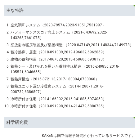
主な特許
空気調和システム（2023-79574,2023-91051,7531997）
パフォーマンススコア向上システム（2021-043692,2022-
143265,7661075）
壁放射冷暖房装置及び部屋構造 （2020-047149,2021-148344,7149978）
蓄冷熱床、居室（2018-091039,2019-196632,6962859）
建物の蓄熱構造（2017-067020,2018-168605,6938193）
蓄熱シート及びそれを用いた蓄熱性床構造 （2016-249856,2018-
105521,6346655）
蓄熱床構造（2016-072118,2017-180004,6730060）
蓄熱ユニット及び冷暖房システム（2014-128071,2016-
008732,6386807）
冷暗所付き住宅（2014-166302,2016-041885,5974053）
冷暗所付き住宅（2013-091998,2014-214479,5886785）
科学研究費
KAKENは国立情報学研究所が行っているサービスです。