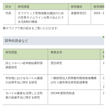
区分
研究課題
研究種目
研究期間
代表
オフグリッド型地域拠点施設のため
基盤研究(C)
2025 - 
の災害タイムラインを取り込んだ３
次元BIMの構築
横スワイプで表の続きをご覧いただけます。
競争的資金など
研究課題
事業名等
研
期
詩とメルヘン絵本館結露対策
受託研究
20
調査研究
市街地におけるモバイル建築
一般財団法人民間都市開発推進機構
20
の活用手法に関する研究
が行う都市再生研究助成事業
～
20
モバイル建築を活用した古民
2024年度研究助成
20
家の改修手法に関する研究