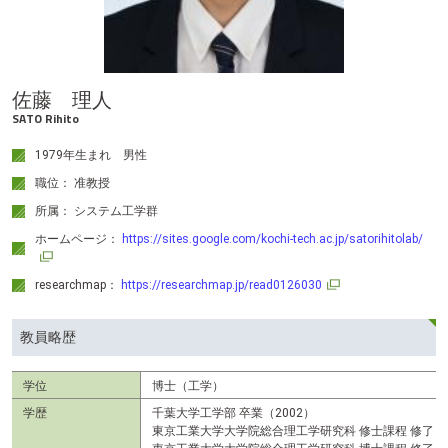
テ
ン
ツ
へ
佐藤 理人
SATO Rihito
1979年生まれ 男性
職位： 准教授
所属： システム工学群
ホームページ：
https://sites.google.com/kochi-tech.ac.jp/satorihitolab/
researchmap：
https://researchmap.jp/read0126030
教員略歴
学位
博士（工学）
学歴
千葉大学工学部 卒業（2002）
東京工業大学大学院総合理工学研究科 修士課程 修了（2