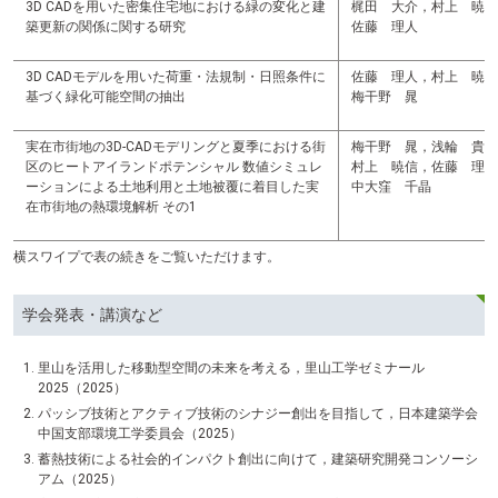
3D CADを用いた密集住宅地における緑の変化と建
梶田 大介，村上 暁信
築更新の関係に関する研究
佐藤 理人
3D CADモデルを用いた荷重・法規制・日照条件に
佐藤 理人，村上 暁信
基づく緑化可能空間の抽出
梅干野 晁
実在市街地の3D-CADモデリングと夏季における街
梅干野 晁，浅輪 貴史
区のヒートアイランドポテンシャル 数値シミュレ
村上 暁信，佐藤 理人
ーションによる土地利用と土地被覆に着目した実
中大窪 千晶
在市街地の熱環境解析 その1
横スワイプで表の続きをご覧いただけます。
学会発表・講演など
里山を活用した移動型空間の未来を考える，里山工学ゼミナール
2025（2025）
パッシブ技術とアクティブ技術のシナジー創出を目指して，日本建築学会
中国支部環境工学委員会（2025）
蓄熱技術による社会的インパクト創出に向けて，建築研究開発コンソーシ
アム（2025）