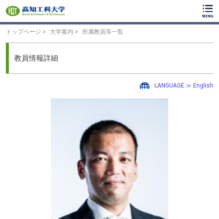
ク
リ
ッ
ク
トップページ
大学案内
所属教員等一覧
で
メ
イ
教員情報詳細
ン
コ
ン
LANGUAGE ≫ English
テ
ン
ツ
へ
ク
リ
ッ
ク
で
フ
ッ
タ
ー
コ
ン