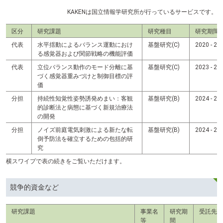
KAKENは国立情報学研究所が行っているサービスです。
区分
研究課題
研究種目
研究期間
代表
水平揺動によるバランス運動におけ
基盤研究(C)
2020 - 20
る感覚器および関節戦略の機能評価
代表
立位バランス動作のモード分離に基
基盤研究(C)
2023 - 20
づく感覚器重みづけと制御目標の評
価
分担
持続性知覚性姿勢誘発めまい：客観
基盤研究(B)
2024 - 
的診断法と病態に基づく新規治療法
の開発
分担
ノイズ前庭電気刺激による新たな転
基盤研究(B)
2024 - 
倒予防法を確立するための包括的研
究
横スワイプで表の続きをご覧いただけます。
競争的資金など
研究課題
事業名
研究期
受託先
等
間