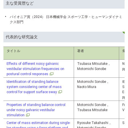
主な受賞歴など
パイオニア賞（2024） 日本機械学会 スポーツ工学・ヒューマンダイナミ
クス部門
代表的な研究論文
タイトル
著者
発
Effects of different noisy galvanic
Tsubasa Mitsutake，
Neu
vestibular stimulation frequencies on
Motomichi Sonobe
pp.
postural control responses
Identification of standing balance
Motomichi Sonobe，
IEE
system considering center of mass
Naoto Miura
Sys
control for support surface sway
Eng
pp.
Properties of standing balance control
Motomichi Sonobe，
Fro
under noisy galvanic vestibular
Tsubasa Mitsutake
Vol
stimulation
Center of mass estimation during single-
Ryosuke Takahashi，
Se