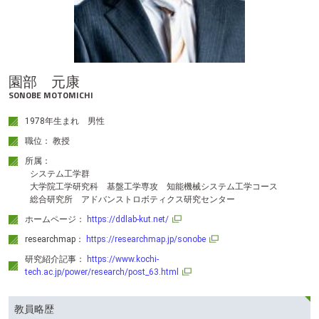
テ
ン
ツ
へ
園部 元康
SONOBE MOTOMICHI
1978年生まれ 男性
職位： 教授
所属：
システム工学群
大学院工学研究科 基盤工学専攻 知能機械システム工学コース
総合研究所 アドバンストロボティクス研究センター
ホームページ：
https://ddlab-kut.net/
researchmap：
https://researchmap.jp/sonobe
研究紹介記事：
https://www.kochi-
tech.ac.jp/power/research/post_63.html
教員略歴