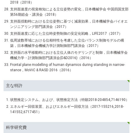
2018（2018）
支持面速度の視覚検知による立位姿勢の変化，日本機械学会 中国四国支部
第56期総会・講演会（2018）
支持面揺動時における立位姿勢に基づく減衰効果，日本機械学会バイオエ
ンジニアリング部門講演会（2017）
支持面速度に応じた立位時姿勢制御の安定化戦略，LIFE2017（2017）
低周波数帯域における位相特性を考慮した立位バランス制御モデルの構
築，日本機械学会機械力学計測制御部門講演会（2017）
支持面の水平移動時における立位人体のモデリングと制御，日本機械学会
機械力学・計測制御部門講演会(D&D2016)（2016）
Frontal plane modelling of human dynamics during standing in narrow-
stance，MoViC & RASD 2016（2016）
主な特許
状態推定システム、および、状態推定方法（特願2018-204854,7146190）
エネルギー回収装置、およびエネルギー回収方法（2017-155216,2018-
141552,6717451）
科学研究費