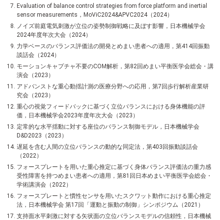
Evaluation of balance control strategies from force platform and inertial
sensor measurements，MoViC2024&APVC2024（2024）
ノイズ前庭電気刺激が立位の姿勢制御戦略に及ぼす影響，日本機械学会
2024年度年次大会（2024）
力学ベースのバランス評価法の開発とめまい患者への適用，第414回振動
談話会（2024）
モーションキャプチャ不要のCOM解析，第82回めまい平衡医学会総会・講
演会（2023）
アドバンストな重心動揺計測の医療分野への応用，第7回歩行解析産業研
究会（2023）
重心の視覚フィードバックに基づく立位バランスにおける身体機能の評
価，日本機械学会2023年度年次大会（2023）
定常的な水平揺動に対する座位のバランス制御モデル，日本機械学会
D&D2023（2023）
遅延を含む人間の立位バランスの動的な同定法，第403回振動談話会
（2022）
フォースプレートを用いた重心推定に基づく身体バランス評価法の重力感
受性障害を持つめまい患者への適用，第81回日本めまい平衡医学会総会・
学術講演会（2022）
フォースプレートと慣性センサを用いたスクワット動作における重心推定
法，日本機械学会 第17回「運動と振動の制御」シンポジウム（2021）
支持面水平刺激に対する矢状面の立位バランスモデルの信頼性，日本機械