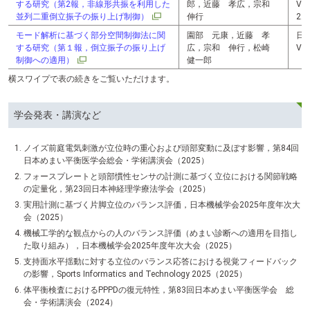
する研究（第2報，非線形共振を利用した
郎，近藤 孝広，宗和
Vol
並列二重倒立振子の振り上げ制御）
伸行
22
モード解析に基づく部分空間制御法に関
園部 元康，近藤 孝
日
する研究（第１報，倒立振子の振り上げ
広，宗和 伸行，松崎
Vol
制御への適用）
健一郎
横スワイプで表の続きをご覧いただけます。
学会発表・講演など
ノイズ前庭電気刺激が立位時の重心および頭部変動に及ぼす影響，第84回
日本めまい平衡医学会総会・学術講演会（2025）
フォースプレートと頭部慣性センサの計測に基づく立位における関節戦略
の定量化，第23回日本神経理学療法学会（2025）
実用計測に基づく片脚立位のバランス評価，日本機械学会2025年度年次大
会（2025）
機械工学的な観点からの人のバランス評価（めまい診断への適用を目指し
た取り組み），日本機械学会2025年度年次大会（2025）
支持面水平揺動に対する立位のバランス応答における視覚フィードバック
の影響，Sports Informatics and Technology 2025（2025）
体平衡検査におけるPPPDの復元特性，第83回日本めまい平衡医学会 総
会・学術講演会（2024）