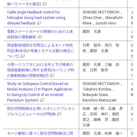
御パラメータの推定)
Cable angle feedback control for
SONOBE MOTOMICHI，
Jou
helicopter slung load system using
Zhiao Chen，Masafumi
Sys
delayed feedback
Miwa，Junichi Hino
Vol
電動スケートボードの制御のための人体
園部 元康
シ
前額面の運動解析
Vol
周波数領域部分空間法によるモード特性
日野 順市，増川 智
日
同定(剰余項の考慮とモデル次数の推定に
裕，園部 元康
Vol
ついて)
28
小型ヘリコプタにおける吊り下げ物体の
園部 元康，三輪 昌
日
簡易振動制御に関する研究(ホバリング時
史，日野 順市
Vol
の振動制御の実験的検討)
14
Study on Subspace Control Based on
SONOBE MOTOMICHI，
Jou
Modal Analysis (1st Report, Application
Takahiro Kondou，
an
to Swing-Up Control of an Inverted
Nobuyuki Sowa，
No.
Pendulum System)
Kenichiro Matsuzaki
部分空間制御法を用いた2リンクフレキシ
松崎 健一郎，近藤 孝
日
ブルマニピュレータのCP制御
広，宗和 伸行，潮田
Vol
貴之，篠崎 淳，園部
14
元康
モード解析に基づく部分空間制御法に関
園部 元康，松崎 健一
日