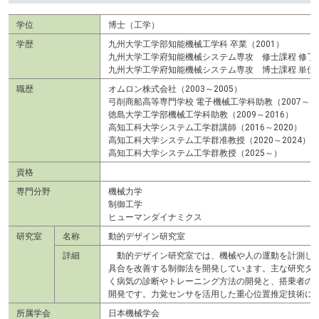
学位
博士（工学）
学歴
九州大学工学部知能機械工学科 卒業（2001）
九州大学工学府知能機械システム専攻 修士課程 修了（
九州大学工学府知能機械システム専攻 博士課程 単位取
職歴
オムロン株式会社（2003～2005）
弓削商船高等専門学校 電子機械工学科助教（2007～20
徳島大学工学部機械工学科助教（2009～2016）
高知工科大学システム工学群講師（2016～2020）
高知工科大学システム工学群准教授（2020～2024）
高知工科大学システム工学群教授（2025～）
資格
専門分野
機械力学
制御工学
ヒューマンダイナミクス
研究室
名称
動的デザイン研究室
詳細
動的デザイン研究室では、機械や人の運動を計測し、
具合を改善する制御法を開発しています。主な研究タ
く病気の診断やトレーニング方法の開発と、搭乗者の
開発です。力覚センサを活用した重心位置推定技術に
所属学会
日本機械学会