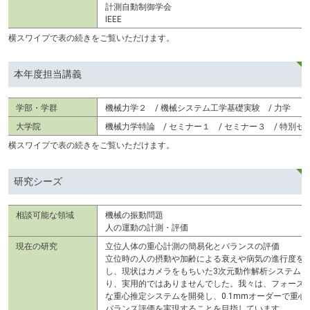
計測自動制御学会
IEEE
横スワイプで表の続きをご覧いただけます。
本年度担当講義
学部・学群
機械力学２ / 機械システム工学基礎実験 / 力学
大学院
機械力学特論 / セミナー１ / セミナー３ / 特別セ
横スワイプで表の続きをご覧いただけます。
研究シーズ
相談可能な領域
機械の振動問題
人の運動の計測・評価
現在の研究
立位人体の重心計測の簡易化とバランスの評価
立位時の人の摂動や加齢による衰えや病気の進行度を
し、現状はカメラをもちいた3次元動作解析システム
り、実用的ではありませんでした。我々は、フォース
な重心推定システムを開発し、0.1mmオーダーで重
バランス評価を実現することを目指しています。