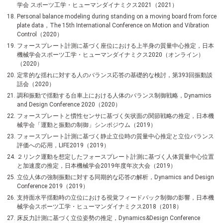
学会 スポーツ工学・ヒューマンダイナミクス2021（2021）
Personal balance modeling during standing on a moving board from force
plate data，The 15th International Conference on Motion and Vibration
Control（2020）
フォースプレート計測に基づく座位における上半身の質量中心推定，日本
機械学会スポーツ工学・ヒューマンダイナミクス2020（オンライン）
（2020）
定常的な揺れに対する人のバランス応答の基礎的な検討，第393回振動談
話会（2020）
調和振動で揺動する台車上における人体のバランス制御戦略，Dynamics
and Design Conference 2020（2020）
フォースプレートと慣性センサに基づく矢状面の関節戦略の推定，日本機
械学会「運動と振動の制御」シンポジウム（2019）
フォースプレート計測に基づく静止立位時の質量中心推定と立位バランス
評価への応用，LIFE2019（2019）
２リンク運動を想定したフォースプレート計測に基づく人体質量中心位置
と加速度の推定，日本機械学会2019年度年次大会（2019）
立位人体の強制振動に対する同期的な応答の解析，Dynamics and Design
Conference 2019（2019）
支持面水平揺動時の立位における視覚フィードバック制御の影響，日本機
械学会スポーツ工学・ヒューマンダイナミクス2018（2018）
床反力計測に基づく立位姿勢の推定，Dynamics&Design Conference