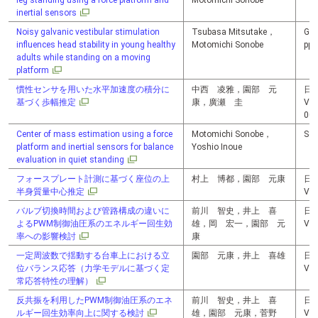
leg standing using a force platform and
Motomichi Sonobe
inertial sensors
Noisy galvanic vestibular stimulation
Tsubasa Mitsutake，
Gai
influences head stability in young healthy
Motomichi Sonobe
pp.
adults while standing on a moving
platform
慣性センサを用いた水平加速度の積分に
中西 凌雅，園部 元
日
基づく歩幅推定
康，廣瀬 圭
Vol
00
Center of mass estimation using a force
Motomichi Sonobe，
Se
platform and inertial sensors for balance
Yoshio Inoue
evaluation in quiet standing
フォースプレート計測に基づく座位の上
村上 博都，園部 元康
日
半身質量中心推定
Vol
バルブ切換時間および管路構成の違いに
前川 智史，井上 喜
日
よるPWM制御油圧系のエネルギー回生効
雄，岡 宏一，園部 元
Vol
率への影響検討
康
一定周波数で揺動する台車上における立
園部 元康，井上 喜雄
日
位バランス応答（力学モデルに基づく定
Vol
常応答特性の理解）
反共振を利用したPWM制御油圧系のエネ
前川 智史，井上 喜
日
ルギー回生効率向上に関する検討
雄，園部 元康，菅野
Vol