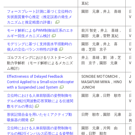
直紀
フォースプレート計測に基づく立位時の
園部 元康，井上 喜雄
日
矢状面質量中心推定（推定誤差の発生メ
Vol
カニズムと推定精度の評価）
モード解析によるPWM制御油圧系のエネ
前川 智史，井上 喜雄，
日
ルギー回生メカニズム検討
園部 元康，菅野 直紀
Vol
モデリングに基づく支持面水平揺動時の
園部 元康，井上 喜
日
個人の立位バランス特性の評価
雄，芝田 京子
Vol
ゴルフスイングにおけるリストターンの
井上 喜雄，劉 涛，芝
日
動力学解析 （モード解析によるメカニズ
田 京子，園部 元康
Vol
ム検討）
Effectiveness of Delayed Feedback
SONOBE MOTOMICHI，
Jou
Control Applied to a Small-size Helicopter
MASAFUMI MIWA，HINO
Mec
with a Suspended Load System
JUNICHI
立位時における人体前額面の姿勢制御モ
園部 元康，日野 順市
日
デルの検討(周波数応答実験による伝達関
Vol
数モデルの導出)
形状記憶合金を用いたセミアクティブ動
日野 順市，園部 元康
設計
吸振器の開発
pp.
立位時における人体前額面の姿勢制御モ
園部 元康，片岡 由
日
デルの検討(インパルス応答による姿勢制
樹，日野 順市
Vol