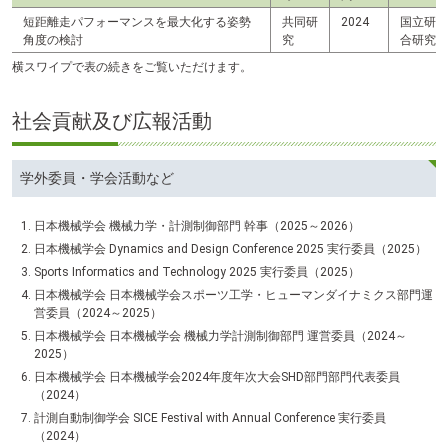
短距離走パフォーマンスを最大化する姿勢
共同研
2024
国立研究
角度の検討
究
合研究所
横スワイプで表の続きをご覧いただけます。
社会貢献及び広報活動
学外委員・学会活動など
日本機械学会 機械力学・計測制御部門 幹事（2025～2026）
日本機械学会 Dynamics and Design Conference 2025 実行委員（2025）
Sports Informatics and Technology 2025 実行委員（2025）
日本機械学会 日本機械学会スポーツ工学・ヒューマンダイナミクス部門運
営委員（2024～2025）
日本機械学会 日本機械学会 機械力学計測制御部門 運営委員（2024～
2025）
日本機械学会 日本機械学会2024年度年次大会SHD部門部門代表委員
（2024）
計測自動制御学会 SICE Festival with Annual Conference 実行委員
（2024）