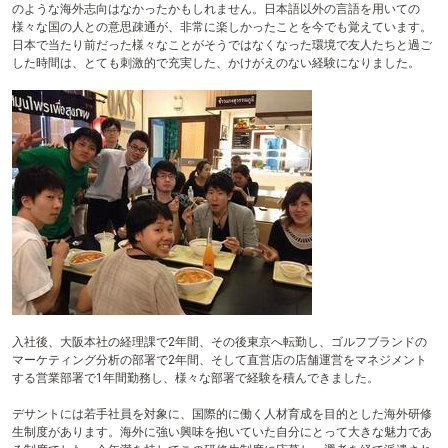
のような海外志向はなかったかもしれません。日本語以外の言語を用いての
様々な国の人との意思疎通が、非常に楽しかったことを今でも覚えています。
日本で当たり前だった様々なことがそうではなくなった環境で友人たちと過ご
した時間は、とても刺激的で充実した、かけがえのない経験になりました。
入社後、大阪本社の経理課で2年間、その後東京へ転勤し、ゴルフブランドの
マーケティング分析の部署で2年間、そして直営店の店舗運営をマネジメント
する営業部署で1年間勤務し、様々な部署で経験を積んできました。
デサントには若手社員を対象に、国際的に働く人材育成を目的とした海外研修
生制度があります。海外に強い興味を抱いていた自分にとって大きな魅力であ