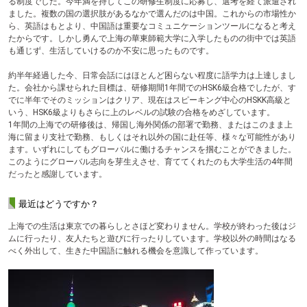
る制度でした。今年満を持してこの研修生制度に応募し、選考を経て派遣され
ました。複数の国の選択肢があるなかで選んだのは中国。これからの市場性か
ら、英語はもとより、中国語は重要なコミュニケーションツールになると考え
たからです。しかし勇んで上海の華東師範大学に入学したものの街中では英語
も通じず、生活していけるのか不安に思ったものです。
約半年経過した今、日常会話にはほとんど困らない程度に語学力は上達しまし
た。会社から課せられた目標は、研修期間1年間でのHSK6級合格でしたが、す
でに半年でそのミッションはクリア、現在はスピーキング中心のHSKK高級と
いう、HSK6級よりもさらに上のレベルの試験の合格をめざしています。
1年間の上海での研修後は、帰国し海外関係の部署で勤務、またはこのまま上
海に留まり支社で勤務、もしくはそれ以外の国に赴任等、様々な可能性があり
ます。いずれにしてもグローバルに働けるチャンスを掴むことができました。
このようにグローバル志向を芽生えさせ、育ててくれたのも大学生活の4年間
だったと感謝しています。
最近はどうですか？
上海での生活は東京での暮らしとさほど変わりません。学校が終わった後はジ
ムに行ったり、友人たちと遊びに行ったりしています。学校以外の時間はなる
べく外出して、生きた中国語に触れる機会を意識して作っています。