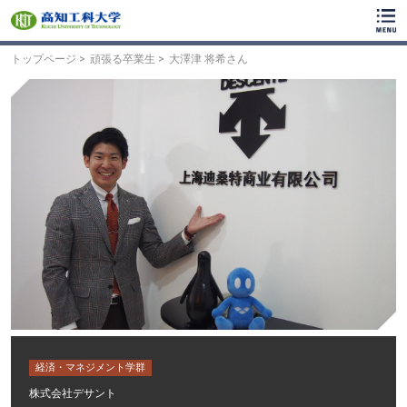
ク
リ
ッ
ク
トップページ
頑張る卒業生
大澤津 将希さん
で
メ
イ
ン
コ
ン
テ
ン
ツ
へ
ク
リ
ッ
ク
で
フ
ッ
タ
経済・マネジメント学群
ー
コ
株式会社デサント
ン