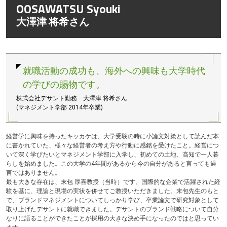
OOSAWATSU Syouki
テ
ン
大澤津 将希さん
ツ
へ
就職活動の成功も、海外への興味も大学時代
の学びの賜物です。
株式会社デサント勤務 大澤津 将希さん
(マネジメント学部 2014年卒業)
経営学に興味を持ったキッカケは、大学受験の時に小論文対策として読んだ本
に書かれていた、様々な経営者の考え方や行動に感銘を受けたこと。経営につ
いて深く学びたいとマネジメント学部に入学し、初めての土地、高知で一人暮
らしを始めました。この大学の4年間があるから今の自分があると言っても過
言ではありません。
最も大きな存在は、末包 厚喜教授（当時）です。国際的な企業で活躍された経
験を基に、理論と現場の実状を併せてご教授いただきました。末包先生のもと
で、ブランドマネジメントについてしっかり学び、卒業論文で研究対象として
取り上げたデサントに就職できました。デサントのブランド戦略について自分
なりに語ることができたことが採用の大きな決め手になったのではと思ってい