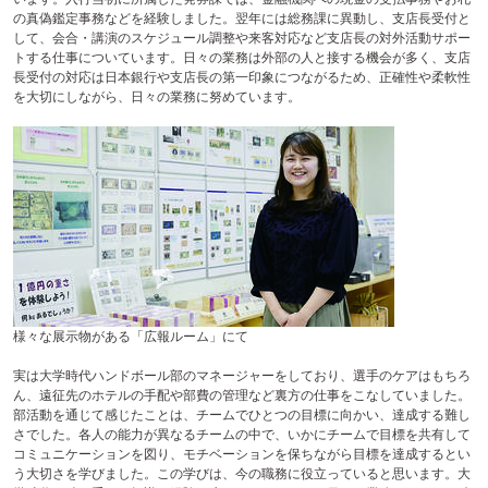
の真偽鑑定事務などを経験しました。翌年には総務課に異動し、支店長受付と
して、会合・講演のスケジュール調整や来客対応など支店長の対外活動サポー
トする仕事についています。日々の業務は外部の人と接する機会が多く、支店
長受付の対応は日本銀行や支店長の第一印象につながるため、正確性や柔軟性
を大切にしながら、日々の業務に努めています。
様々な展示物がある「広報ルーム」にて
実は大学時代ハンドボール部のマネージャーをしており、選手のケアはもちろ
ん、遠征先のホテルの手配や部費の管理など裏方の仕事をこなしていました。
部活動を通じて感じたことは、チームでひとつの目標に向かい、達成する難し
さでした。各人の能力が異なるチームの中で、いかにチームで目標を共有して
コミュニケーションを図り、モチベーションを保ちながら目標を達成するとい
う大切さを学びました。この学びは、今の職務に役立っていると思います。大