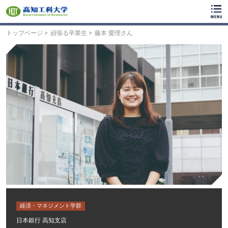
ク
リ
ッ
ク
トップページ
頑張る卒業生
藤本 愛理さん
で
メ
イ
ン
コ
ン
テ
ン
ツ
へ
ク
リ
ッ
ク
で
フ
ッ
タ
経済・マネジメント学群
ー
コ
日本銀行 高知支店
ン