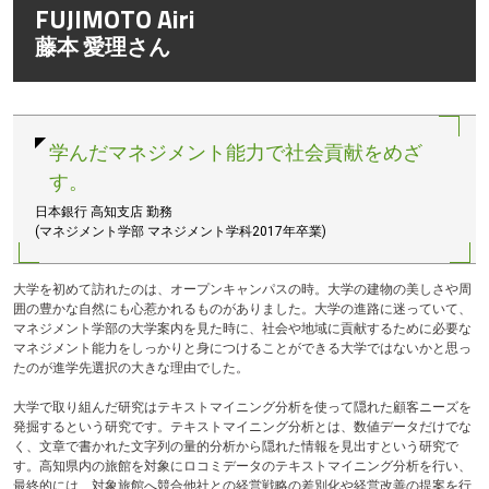
FUJIMOTO Airi
テ
ン
藤本 愛理さん
ツ
へ
学んだマネジメント能力で社会貢献をめざ
す。
日本銀行 高知支店 勤務
(マネジメント学部 マネジメント学科2017年卒業)
大学を初めて訪れたのは、オープンキャンパスの時。大学の建物の美しさや周
囲の豊かな自然にも心惹かれるものがありました。大学の進路に迷っていて、
マネジメント学部の大学案内を見た時に、社会や地域に貢献するために必要な
マネジメント能力をしっかりと身につけることができる大学ではないかと思っ
たのが進学先選択の大きな理由でした。
大学で取り組んだ研究はテキストマイニング分析を使って隠れた顧客ニーズを
発掘するという研究です。テキストマイニング分析とは、数値データだけでな
く、文章で書かれた文字列の量的分析から隠れた情報を見出すという研究で
す。高知県内の旅館を対象にロコミデータのテキストマイニング分析を行い、
最終的には、対象旅館へ競合他社との経営戦略の差別化や経営改善の提案を行