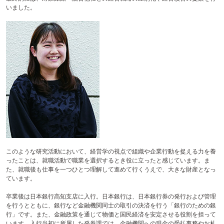
いました。
このような研究活動において、経営学の視点で組織や企業行動を捉える力を養
ったことは、就職活動で職業を選択するとき役に立ったと感じています。ま
た、就職後も仕事を一つひとつ理解して進めて行くうえで、大きな財産となっ
ています。
卒業後は日本銀行高知支店に入行。日本銀行は、日本銀行券の発行および管理
を行うとともに、銀行など金融機関同士の取引の決済を行う「銀行のための銀
行」です。また、金融政策を通じて物価と国民経済を安定させる役割を担って
います。入行当初に所属した発券課では、金融機関への現金の受払事務やお札